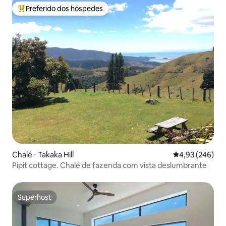
Preferido dos hóspedes
Entre os melhores preferidos dos hóspedes
Chalé ⋅ Takaka Hill
4,93 de uma ava
4,93 (246)
Pipit cottage. Chalé de fazenda com vista deslumbrante
Superhost
Superhost