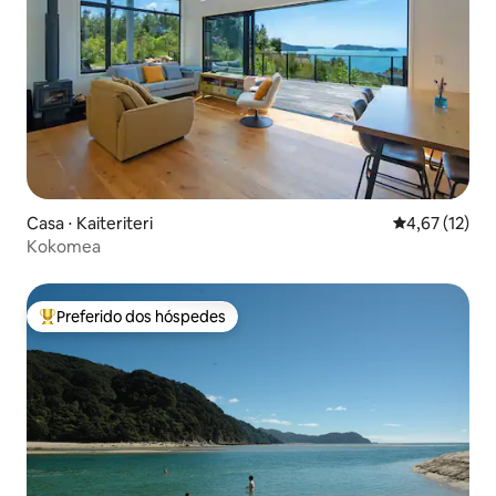
Casa ⋅ Kaiteriteri
4,67 de uma a
4,67 (12)
Kokomea
Preferido dos hóspedes
Entre os melhores preferidos dos hóspedes