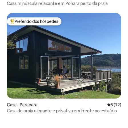
Casa minúscula relaxante em Pōhara perto da praia
Preferido dos hóspedes
Entre os melhores preferidos dos hóspedes
Casa ⋅ Parapara
5 de uma a
5 (72)
Casa de praia elegante e privativa em frente ao estuário