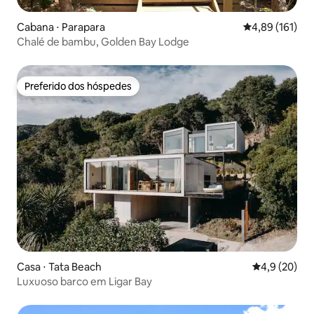
Cabana ⋅ Parapara
4,89 de uma av
4,89 (161)
Chalé de bambu, Golden Bay Lodge
Preferido dos hóspedes
Preferido dos hóspedes
Casa ⋅ Tata Beach
4,9 de uma a
4,9 (20)
Luxuoso barco em Ligar Bay