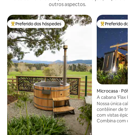
outros aspectos.
Preferido dos hóspedes
Preferido dos 
Entre os melhores preferidos dos hóspedes
Entre os melhore
Microcasa ⋅ Pōhar
A cabana 'Flax Po
vistas incríveis pa
Nossa única caban
contêiner de tran
com vistas épicas
Combina com um c
tem uma cama que
e cozinha pequena. Grandes por