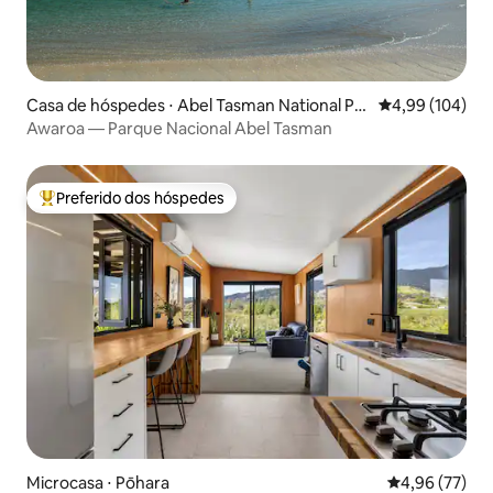
Casa de hóspedes ⋅ Abel Tasman National Par
4,99 de uma av
4,99 (104)
k
Awaroa — Parque Nacional Abel Tasman
Preferido dos hóspedes
Entre os melhores preferidos dos hóspedes
Microcasa ⋅ Pōhara
4,96 de uma a
4,96 (77)