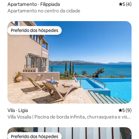
Apartamento ⋅ Filippiada
5 de uma 
5 (4)
Apartamento no centro da cidade
Preferido dos hóspedes
Preferido dos hóspedes
Vila ⋅ Ligia
5 de uma 
5 (9)
Villa Vosalia | Piscina de borda infinita, churrasqueira e vista
para o mar
Preferido dos hóspedes