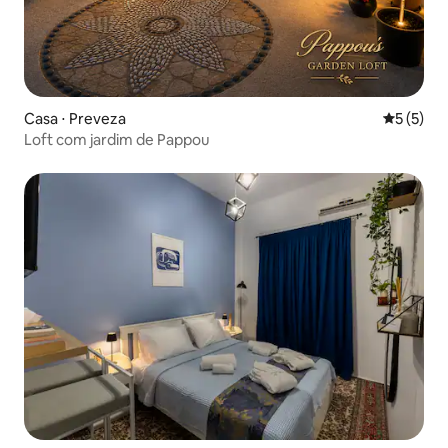
Casa ⋅ Preveza
5 de uma 
5 (5)
Loft com jardim de Pappou