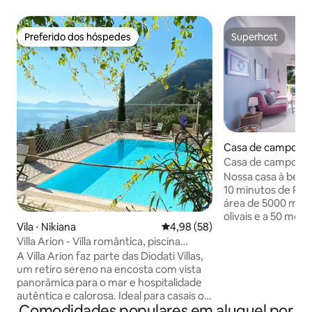
Preferido dos hóspedes
Superhost
Preferido dos hóspedes
Superhost
Casa de campo ⋅ 
Casa de campo à 
Monolithi
Nossa casa à beira
10 minutos de Pr
área de 5000 met
olivais e a 50 met
Vila ⋅ Nikiana
4,98 de uma avaliação média de
4,98 (58)
melhores praias de
Villa Arion - Villa romântica, piscina
Oferece vistas de
privativa com vista para o mar
Jônico com pôr do 
A Villa Arion faz parte das Diodati Villas,
quem ama a tranqu
um retiro sereno na encosta com vista
relaxamento que a
panorâmica para o mar e hospitalidade
pode acomodar de 
autêntica e calorosa. Ideal para casais ou
Comodidades populares em aluguel por
quartos, sala de e
famílias, dispõe de dois quartos, três