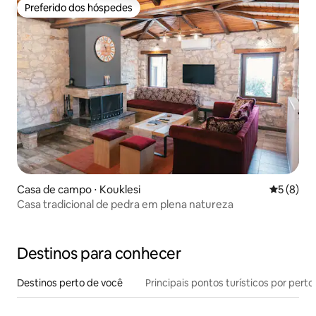
Preferido dos hóspedes
Preferido dos hóspedes
Casa de campo ⋅ Kouklesi
5 de uma 
5 (8)
Casa tradicional de pedra em plena natureza
Destinos para conhecer
Destinos perto de você
Principais pontos turísticos por perto