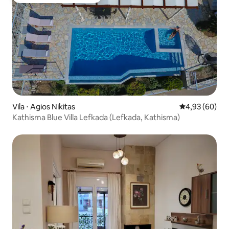
Preferido dos hóspedes
Vila ⋅ Agios Nikitas
4,93 de uma a
4,93 (60)
Kathisma Blue Villa Lefkada (Lefkada, Kathisma)