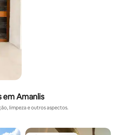
s em Amanlis
o, limpeza e outros aspectos.
Apartame