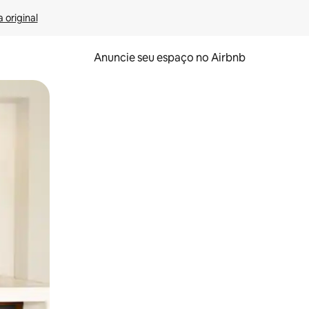
 original
Anuncie seu espaço no Airbnb
 deslizando o dedo na tela.