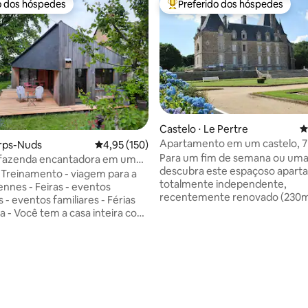
o dos hóspedes
Preferido dos hóspedes
o dos hóspedes
Entre os melhores preferidos d
édia de 5, 192 avaliações
Castelo ⋅ Le Pertre
4
Apartamento em um castelo, 7
orps-Nuds
4,95 de uma avaliação média de 5, 150 avalia
4,95 (150)
4 quartos
Para um fim de semana ou um
fazenda encantadora em um
descubra este espaçoso apar
rural tranquilo.
- Treinamento - viagem para a
totalmente independente,
ennes - Feiras - eventos
recentemente renovado (230m
 - eventos familiares - Férias
localizado no segundo andar d
teira com
castelo familiar listado como u
monumento histórico com uma 
plo com mezanino aberto .
panorâmica soberba. Suba a bela
 andar de cima 2 camas
escadaria de granito que leva a 
Pequeno refúgio
descubra seus volumes soberb
 a 5 minutos do Centro Equestre
quartos brilhantes. Tem todos 
 La Vayrie e Domaine Launay
equipamentos necessários par
casamentos) Parc Expo Bruz