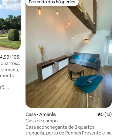
Preferido dos hóspedes
Preferi
os hóspedes
Preferido dos hóspedes
Preferi
Bolha flo
hidromas
Imagine: 
Rennes
banheira
de champ
exatament
Estúdio 
hidromas
floral, p
desejos 
,99 de uma avaliação média de 5, 106 avaliações
4,99 (106)
bem-esta
 quartos,
ções
com esta
a semana,
🌸Decoraç
tamento
cozinha 
de hotel,
²),
balneo 🛁
e um
m
vista
Casa ⋅ Amanlis
5 de uma avaliação
5 (13)
ela e
Casa de campo
os e
Casa aconchegante de 2 quartos,
os
tranquila, perto de Rennes Presenteie-se
a