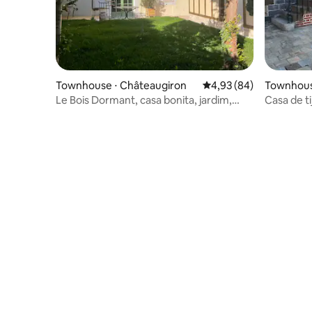
Townhouse ⋅ Châteaugiron
4,93 de uma avaliação 
4,93 (84)
Townhous
Le Bois Dormant, casa bonita, jardim,
Casa de t
centro