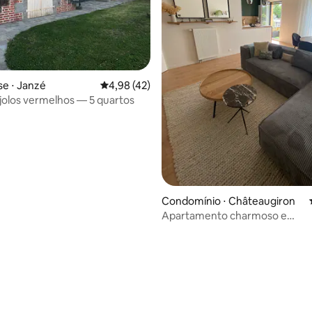
média de 5, 84 avaliações
e ⋅ Janzé
4,98 de uma avaliação média de 5, 42 avalia
4,98 (42)
ijolos vermelhos — 5 quartos
Condomínio ⋅ Châteaugiron
Apartamento charmoso e
aconchegante!