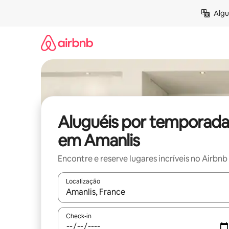
Pular
Algu
para
o
conteúdo
Aluguéis por temporada
em Amanlis
Encontre e reserve lugares incríveis no Airbnb
Localização
Quando os resultados estiverem disponíveis, expl
Check-in