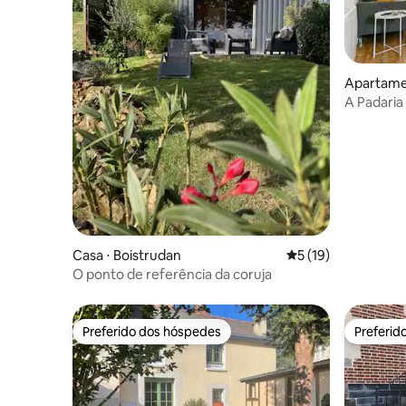
Apartame
A Padaria
Casa ⋅ Boistrudan
5 de uma avaliação 
5 (19)
O ponto de referência da coruja
Preferido dos hóspedes
Preferid
Preferido dos hóspedes
Preferid