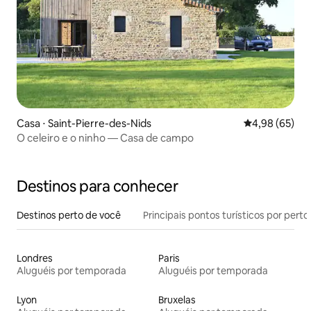
Casa ⋅ Saint-Pierre-des-Nids
4,98 de uma a
4,98 (65)
O celeiro e o ninho — Casa de campo
Destinos para conhecer
Destinos perto de você
Principais pontos turísticos por perto
Londres
Paris
Aluguéis por temporada
Aluguéis por temporada
Lyon
Bruxelas