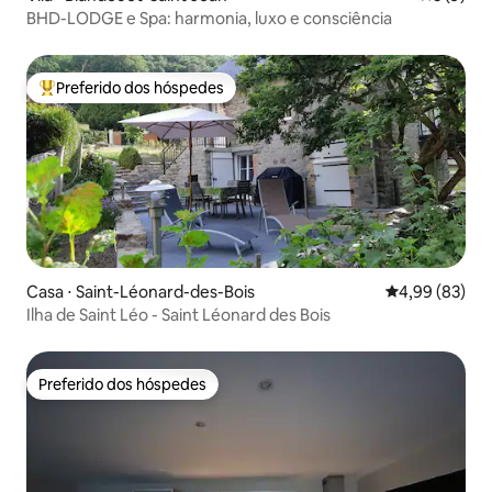
BHD-LODGE e Spa: harmonia, luxo e consciência
Preferido dos hóspedes
Entre os melhores preferidos dos hóspedes
Casa ⋅ Saint-Léonard-des-Bois
4,99 de uma a
4,99 (83)
Ilha de Saint Léo - Saint Léonard des Bois
Preferido dos hóspedes
Preferido dos hóspedes