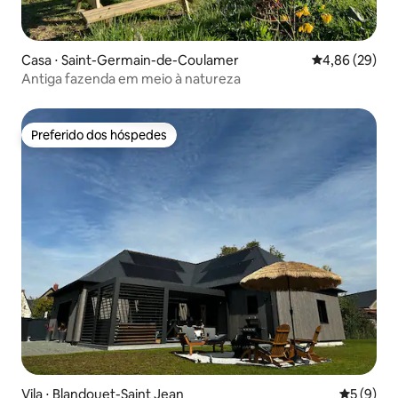
Casa ⋅ Saint-Germain-de-Coulamer
4,86 de uma a
4,86 (29)
Antiga fazenda em meio à natureza
Preferido dos hóspedes
Preferido dos hóspedes
Vila ⋅ Blandouet-Saint Jean
5 de uma 
5 (9)