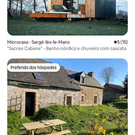
Microcasa ⋅ Sargé-lès-le-Mans
5 de uma a
5 (15)
"Sacrée Cabane" - Banho nórdico e chuveiro com cascata
Preferido dos hóspedes
Preferido dos hóspedes