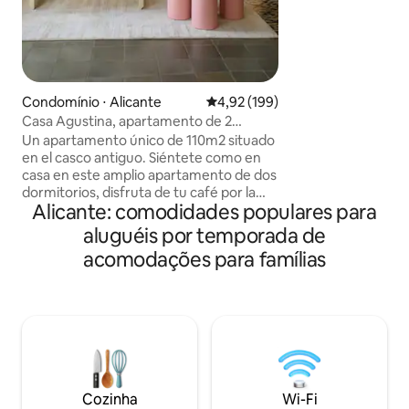
totalmente na nat
região autêntica,
andar de caiaque n
bicicleta, comer 
locais, etc. Temo
de madeira, água d
Condomínio ⋅ Alicante
4,92 de uma avaliação média de 
4,92 (199)
eletricidade solar
Casa Agustina, apartamento de 2
chuveiros.
quartos e 2 banheiros
Un apartamento único de 110m2 situado
en el casco antiguo. Siéntete como en
casa en este amplio apartamento de dos
dormitorios, disfruta de tu café por la
Alicante: comodidades populares para
mañana con vistas a los tejados del
convento y déjate abrazar por la historia
aluguéis por temporada de
del casco antiguo. Los dos dormitorios
acomodações para famílias
están situados en lados opuestos en el
apartamento, lo que hace que sea muy
cómodo si sois dos parejas y también
para familias. El dormitorio principal tiene
un baño en suite con ducha, el segundo
dormitorio tiene un baño al que se
accede desde el pasillo. Ambos tienen
balcones y las camas son dobles de
Cozinha
Wi-Fi
160cm. La habitación (dormitorios y