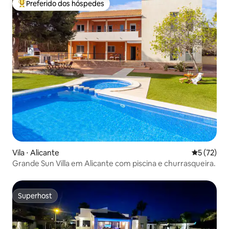
Preferido dos hóspedes
Entre os melhores preferidos dos hóspedes
Vila ⋅ Alicante
5 de uma a
5 (72)
Grande Sun Villa em Alicante com piscina e churrasqueira.
Superhost
Superhost