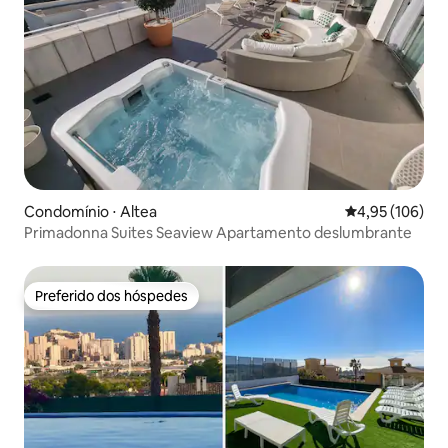
Condomínio ⋅ Altea
4,95 de uma av
4,95 (106)
Primadonna Suites Seaview Apartamento deslumbrante
Preferido dos hóspedes
Preferido dos hóspedes