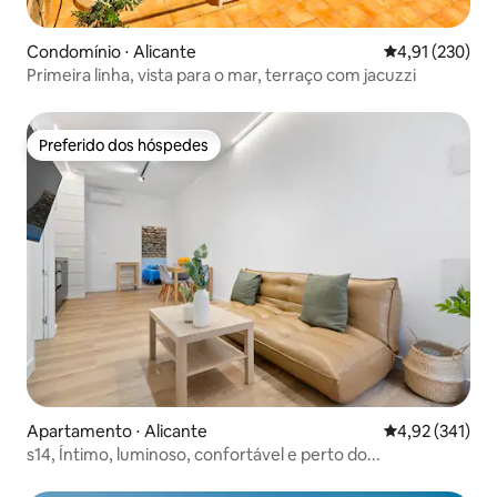
Condomínio ⋅ Alicante
4,91 de uma av
4,91 (230)
Primeira linha, vista para o mar, terraço com jacuzzi
Preferido dos hóspedes
Preferido dos hóspedes
Apartamento ⋅ Alicante
4,92 de uma av
4,92 (341)
s14, Íntimo, luminoso, confortável e perto do...