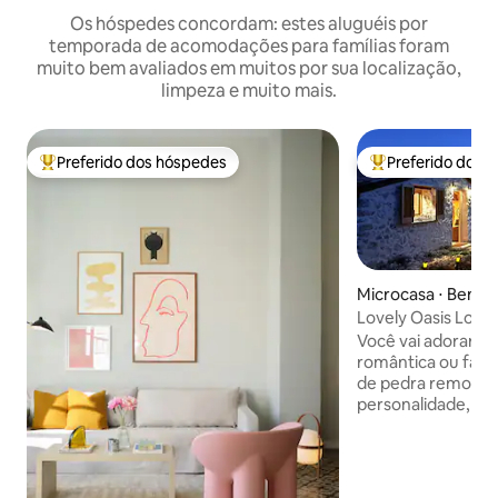
Os hóspedes concordam: estes aluguéis por
temporada de acomodações para famílias foram
muito bem avaliados em muitos por sua localização,
limpeza e muito mais.
Preferido dos hóspedes
Preferido dos 
Entre os melhores preferidos dos hóspedes
Entre os melhore
Microcasa ⋅ Benifa
Lovely Oasis Los O
Você vai adorar es
romântica ou fami
de pedra remodel
personalidade, está localizada ao lado do
famoso castel de G
da montanha são de
acesso é muito fác
cv-70, e você pode se desconectar