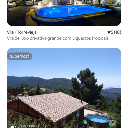
Vila ⋅ Torrevieja
5 de uma a
5 (18)
Vila de luxo privativa grande com 5 quartos tropicais
Superhost
Superhost