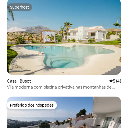
Superhost
Superhost
Casa ⋅ Busot
5 de uma 
5 (4)
Vila moderna com piscina privativa nas montanhas de
Busot
Preferido dos hóspedes
Preferido dos hóspedes