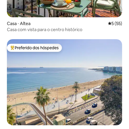
Casa ⋅ Altea
5 de uma a
5 (55)
Casa com vista para o centro histórico
Preferido dos hóspedes
Entre os melhores preferidos dos hóspedes