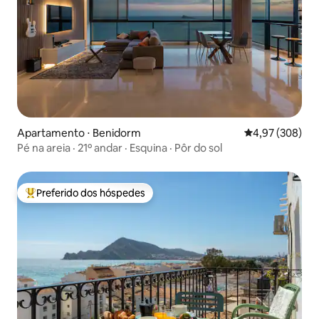
Apartamento ⋅ Benidorm
4,97 de uma ava
4,97 (308)
Pé na areia · 21º andar · Esquina · Pôr do sol
Preferido dos hóspedes
Entre os melhores preferidos dos hóspedes