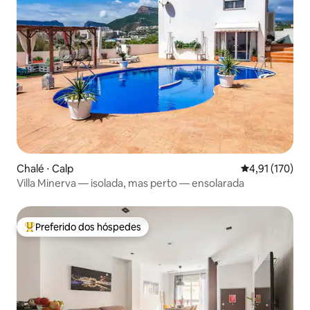
Chalé ⋅ Calp
4,91 de uma av
4,91 (170)
Villa Minerva — isolada, mas perto — ensolarada
Preferido dos hóspedes
Entre os melhores preferidos dos hóspedes