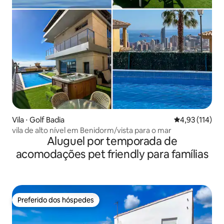
Vila ⋅ Golf Badia
4,93 de uma av
4,93 (114)
vila de alto nível em Benidorm/vista para o mar
Aluguel por temporada de
acomodações pet friendly para famílias
Preferido dos hóspedes
Preferido dos hóspedes