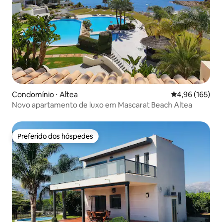
Condomínio ⋅ Altea
4,96 de uma av
4,96 (165)
Novo apartamento de luxo em Mascarat Beach Altea
Preferido dos hóspedes
Preferido dos hóspedes