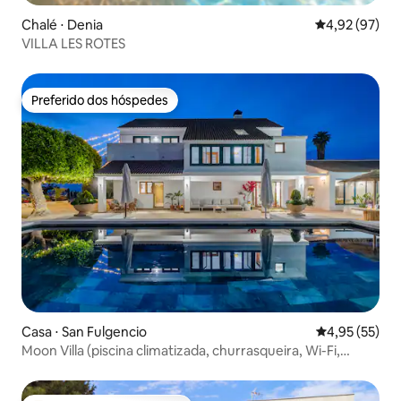
Chalé ⋅ Denia
4,92 de uma a
4,92 (97)
VILLA LES ROTES
Preferido dos hóspedes
Preferido dos hóspedes
Casa ⋅ San Fulgencio
4,95 de uma a
4,95 (55)
Moon Villa (piscina climatizada, churrasqueira, Wi-Fi,
estacionamento)