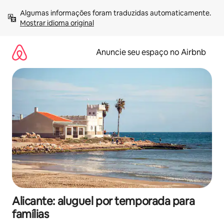
Pular
Algumas informações foram traduzidas automaticamente. 
para
Mostrar idioma original
o
conteúdo
Anuncie seu espaço no Airbnb
Alicante: aluguel por temporada para
famílias