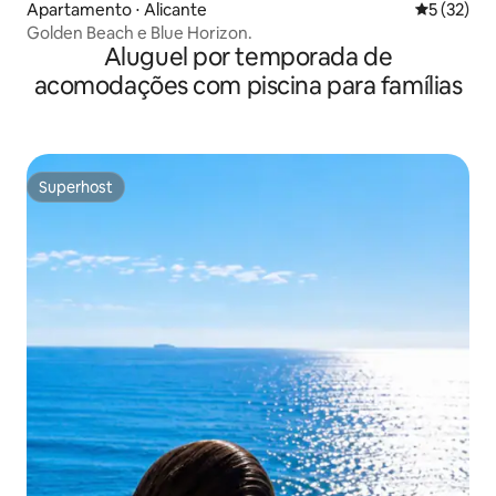
Apartamento ⋅ Alicante
5 de uma a
5 (32)
Golden Beach e Blue Horizon.
Aluguel por temporada de
acomodações com piscina para famílias
Superhost
Superhost