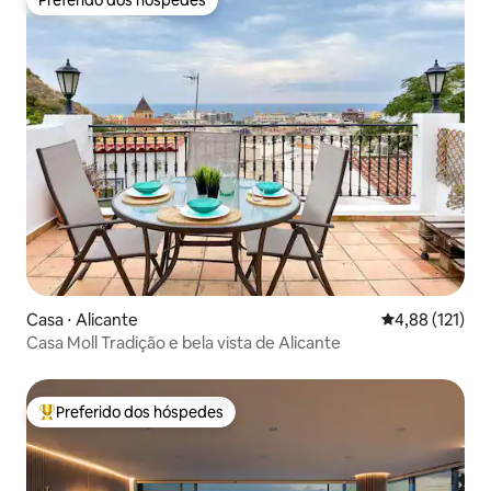
Preferido dos hóspedes
Preferido dos hóspedes
Casa ⋅ Alicante
4,88 de uma av
4,88 (121)
Casa Moll Tradição e bela vista de Alicante
Preferido dos hóspedes
Entre os melhores preferidos dos hóspedes