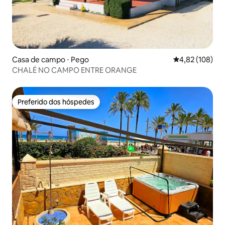
Casa de campo ⋅ Pego
4,82 de uma av
4,82 (108)
CHALÉ NO CAMPO ENTRE ORANGE
Preferido dos hóspedes
Preferido dos hóspedes