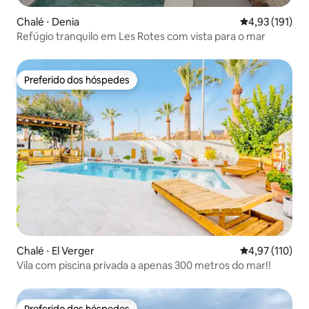
Chalé ⋅ Denia
4,93 de uma av
4,93 (191)
Refúgio tranquilo em Les Rotes com vista para o mar
Preferido dos hóspedes
Preferido dos hóspedes
Chalé ⋅ El Verger
4,97 de uma av
4,97 (110)
Vila com piscina privada a apenas 300 metros do mar!!