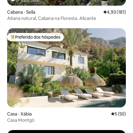
Cabana ⋅ Sella
4,93 de uma av
4,93 (181)
Aitana natural, Cabana na Floresta. Alicante
Preferido dos hóspedes
Entre os melhores preferidos dos hóspedes
Casa ⋅ Xàbia
5 de uma a
5 (50)
Casa Montgó