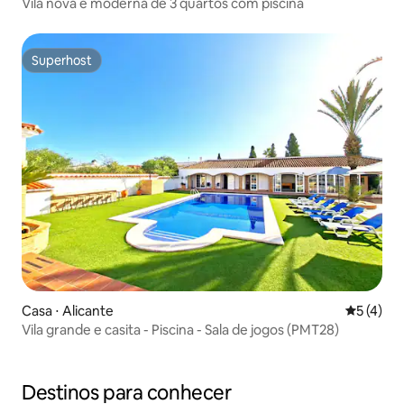
Vila nova e moderna de 3 quartos com piscina
Superhost
Superhost
Casa ⋅ Alicante
5 de uma 
5 (4)
Vila grande e casita - Piscina - Sala de jogos (PMT28)
Destinos para conhecer