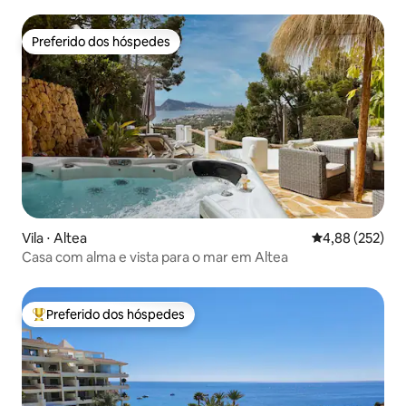
anuncio. *** SI QUIERE RESERVAR EL
APARTAMENTO PARA SESIONES
Preferido dos hóspedes
Preferido dos hóspedes
FOTOGRÁFICAS, AUDIOVISUALES O
EVENTOS, POR FAVOR CONTACTA CON
NOSOTROS.
Vila ⋅ Altea
4,88 de uma av
4,88 (252)
Casa com alma e vista para o mar em Altea
Preferido dos hóspedes
Entre os melhores preferidos dos hóspedes