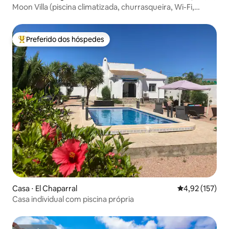
Moon Villa (piscina climatizada, churrasqueira, Wi-Fi,
estacionamento)
Preferido dos hóspedes
Entre os melhores preferidos dos hóspedes
Casa ⋅ El Chaparral
4,92 de uma av
4,92 (157)
Casa individual com piscina própria