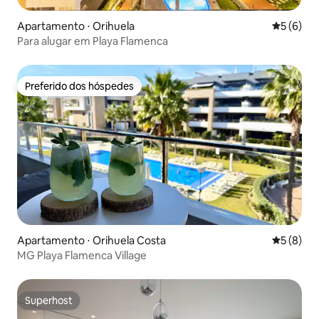
Apartamento ⋅ Orihuela
5 de uma 
5 (6)
Para alugar em Playa Flamenca
Preferido dos hóspedes
Preferido dos hóspedes
Apartamento ⋅ Orihuela Costa
5 de uma 
5 (8)
MG Playa Flamenca Village
Superhost
Superhost