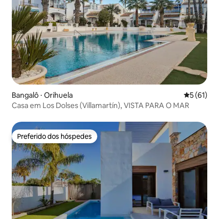
Bangalô ⋅ Orihuela
5 de uma a
5 (61)
Casa em Los Dolses (Villamartín), VISTA PARA O MAR
Preferido dos hóspedes
Preferido dos hóspedes