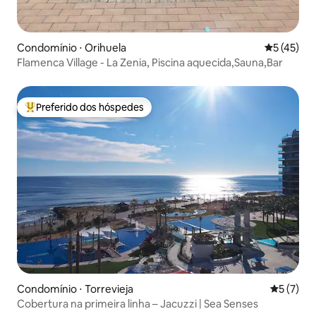
Condomínio ⋅ Orihuela
5 de uma a
5 (45)
Flamenca Village - La Zenia, Piscina aquecida,Sauna,Bar
Preferido dos hóspedes
Entre os melhores preferidos dos hóspedes
Condomínio ⋅ Torrevieja
5 de uma 
5 (7)
Cobertura na primeira linha – Jacuzzi | Sea Senses