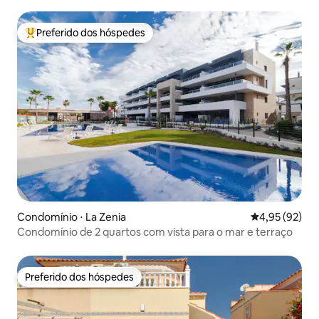
Preferido dos hóspedes
Entre os melhores preferidos dos hóspedes
Condomínio ⋅ La Zenia
4,95 de uma a
4,95 (92)
Condomínio de 2 quartos com vista para o mar e terraço
Preferido dos hóspedes
Preferido dos hóspedes