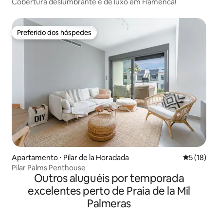
Cobertura deslumbrante e de luxo em Flamenca!
Preferido dos hóspedes
Preferido dos hóspedes
Apartamento ⋅ Pilar de la Horadada
5 de uma a
5 (18)
Pilar Palms Penthouse
Outros aluguéis por temporada
excelentes perto de Praia de la Mil
Palmeras