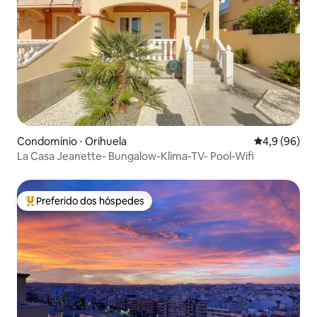
Condomínio ⋅ Orihuela
4,9 de uma a
4,9 (96)
La Casa Jeanette- Bungalow-Klima-TV- Pool-Wifi
Preferido dos hóspedes
Entre os melhores preferidos dos hóspedes