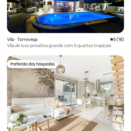
Vila ⋅ Torrevieja
5 de uma a
5 (18)
Vila de luxo privativa grande com 5 quartos tropicais
Preferido dos hóspedes
Preferido dos hóspedes