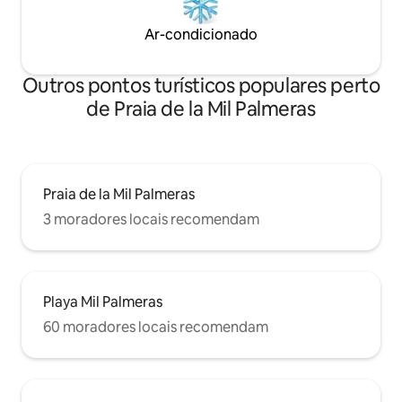
dwoma pojedynczymi) * rozkładana sofa
w salonie * 2 łazienki z prysznicami * duży
Ar-condicionado
taras z bezpośrednim wyjściem na
basen * klimatyzacja * Wi-Fi, telewizor z
płaskim ekranem w pełni wyposażona
Outros pontos turísticos populares perto
kuchnia (lodówka, piekarnik, zmywarka,
ekspres do kawy, czajnik, naczynia) *
de Praia de la Mil Palmeras
pralka, ręczniki i pościel w cenie *
ogólnodostępne miejsce parkingowe
przed budynkiem Maks. liczba osób: 6
Zwierzęta: akceptowane
Praia de la Mil Palmeras
3 moradores locais recomendam
Playa Mil Palmeras
60 moradores locais recomendam