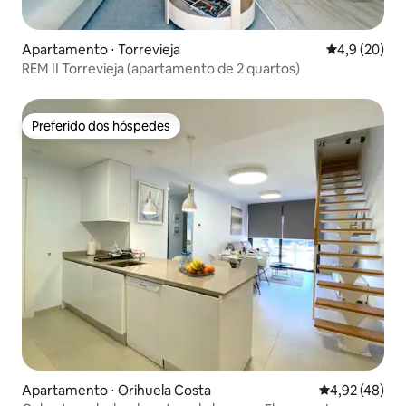
Apartamento ⋅ Torrevieja
4,9 de uma a
4,9 (20)
REM II Torrevieja (apartamento de 2 quartos)
Preferido dos hóspedes
Preferido dos hóspedes
Apartamento ⋅ Orihuela Costa
4,92 de uma a
4,92 (48)