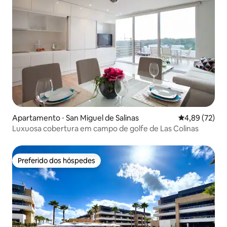
Apartamento ⋅ San Miguel de Salinas
4,89 de uma a
4,89 (72)
Luxuosa cobertura em campo de golfe de Las Colinas
Preferido dos hóspedes
Preferido dos hóspedes