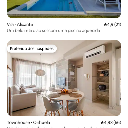
Vila ⋅ Alicante
4,9 de uma a
4,9 (21)
Um belo retiro ao sol com uma piscina aquecida
Preferido dos hóspedes
Preferido dos hóspedes
Townhouse ⋅ Orihuela
4,93 de uma a
4,93 (56)