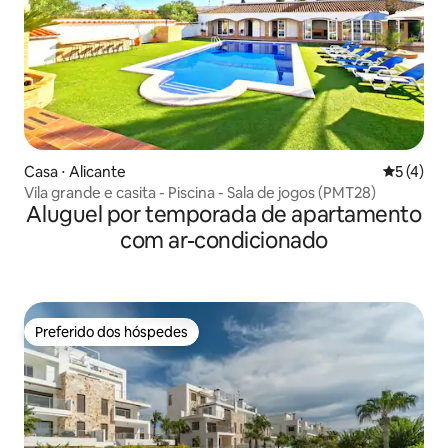
Casa ⋅ Alicante
5 de uma 
5 (4)
Vila grande e casita - Piscina - Sala de jogos (PMT28)
Aluguel por temporada de apartamento
com ar-condicionado
Preferido dos hóspedes
Preferido dos hóspedes