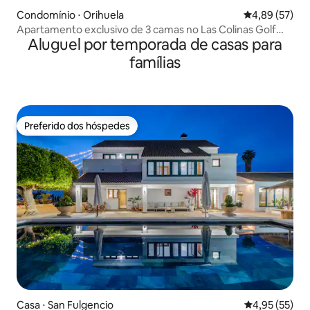
Condomínio ⋅ Orihuela
4,89 de uma a
4,89 (57)
Apartamento exclusivo de 3 camas no Las Colinas Golf
Aluguel por temporada de casas para
Club
famílias
Preferido dos hóspedes
Preferido dos hóspedes
Casa ⋅ San Fulgencio
4,95 de uma a
4,95 (55)