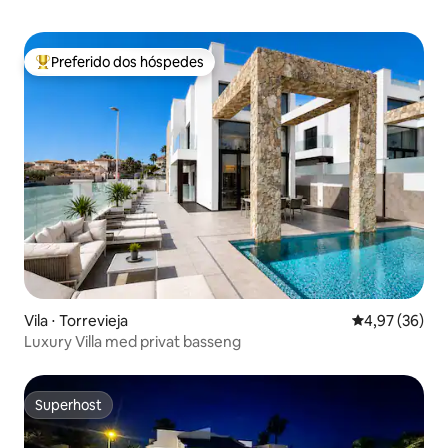
Preferido dos hóspedes
Entre os melhores preferidos dos hóspedes
Vila ⋅ Torrevieja
4,97 de uma a
4,97 (36)
Luxury Villa med privat basseng
Superhost
Superhost