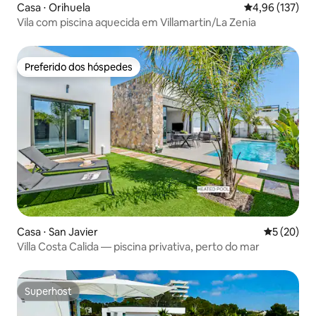
Casa ⋅ Orihuela
4,96 de uma av
4,96 (137)
Vila com piscina aquecida em Villamartin/La Zenia
Preferido dos hóspedes
Preferido dos hóspedes
Casa ⋅ San Javier
5 de uma a
5 (20)
Villa Costa Calida — piscina privativa, perto do mar
Superhost
Superhost