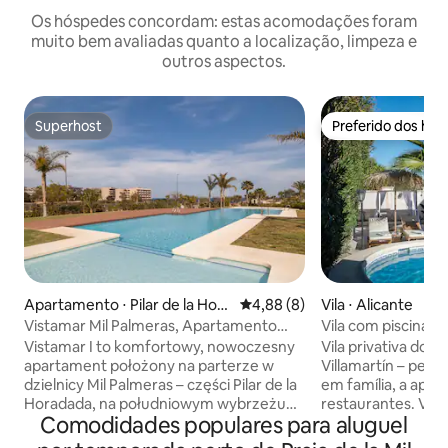
Os hóspedes concordam: estas acomodações foram
muito bem avaliadas quanto a localização, limpeza e
outros aspectos.
Superhost
Preferido dos hó
Superhost
Preferido dos hó
Apartamento ⋅ Pilar de la Hora
4,88 de uma avaliação média d
4,88 (8)
Vila ⋅ Alicante
dada
Vistamar Mil Palmeras, Apartamento
Vila com piscina e
familiar i
campos de golfe e
Vistamar I to komfortowy, nowoczesny
Vila privativa dos
apartament położony na parterze w
Villamartín – perfe
dzielnicy Mil Palmeras – części Pilar de la
em família, a ape
Horadada, na południowym wybrzeżu
restaurantes. Vila independente em
Comodidades populares para aluguel
Costa Blanca. Jasne wnętrza,
uma rua tranquila.
przestronne tarasy i bezpośrednie
banheiros tornam a