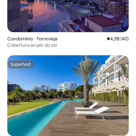
Condomínio ⋅ Torrevieja
4,98 de uma a
4,98 (40)
Cobertura ao pôr do sol
Superhost
Superhost