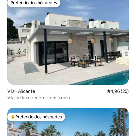
Preferido dos hóspedes
Preferido dos hóspedes
Vila ⋅ Alicante
4,96 de uma a
4,96 (25)
Vila de luxo recém-construída
Preferido dos hóspedes
Entre os melhores preferidos dos hóspedes