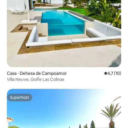
Casa ⋅ Dehesa de Campoamor
4,7 de uma a
4,7 (10)
Villa Neuve, Golfe Las Colinas
Superhost
Superhost