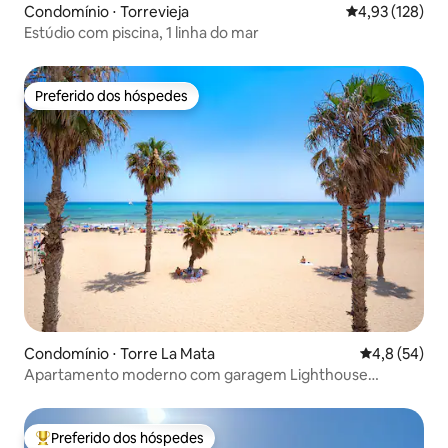
Condomínio ⋅ Torrevieja
4,93 de uma av
4,93 (128)
Estúdio com piscina, 1 linha do mar
Preferido dos hóspedes
Preferido dos hóspedes
Condomínio ⋅ Torre La Mata
4,8 de uma a
4,8 (54)
Apartamento moderno com garagem Lighthouse
Dunamar
Preferido dos hóspedes
Entre os melhores preferidos dos hóspedes