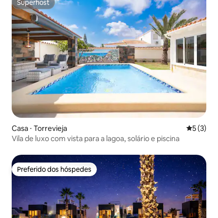
Superhost
Superhost
Casa ⋅ Torrevieja
5 de uma 
5 (3)
Vila de luxo com vista para a lagoa, solário e piscina
Preferido dos hóspedes
Preferido dos hóspedes