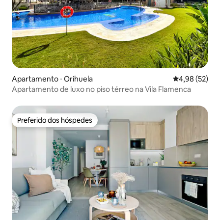
Apartamento ⋅ Orihuela
4,98 de uma a
4,98 (52)
Apartamento de luxo no piso térreo na Vila Flamenca
Preferido dos hóspedes
Preferido dos hóspedes