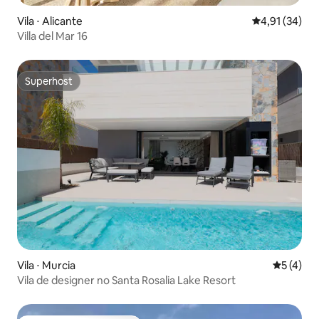
Vila ⋅ Alicante
4,91 de uma a
4,91 (34)
Villa del Mar 16
Superhost
Superhost
Vila ⋅ Murcia
5 de uma 
5 (4)
Vila de designer no Santa Rosalia Lake Resort