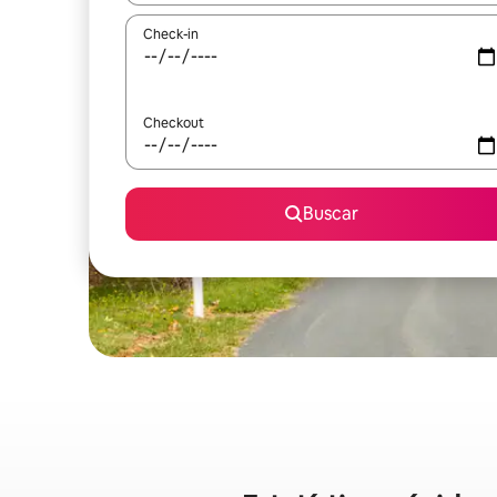
Check-in
Checkout
Buscar