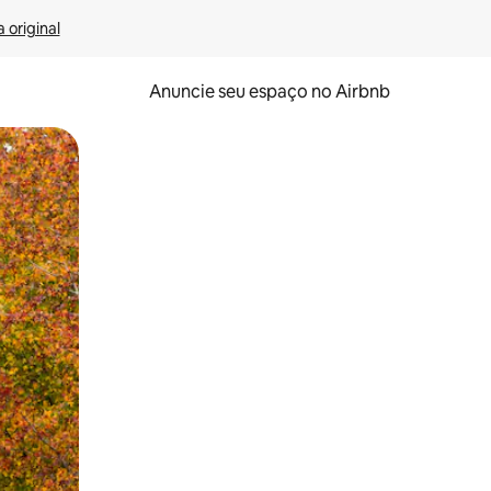
 original
Anuncie seu espaço no Airbnb
 deslizando o dedo na tela.