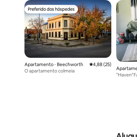
Preferido dos hóspedes
Preferido dos hóspedes
Apartamento ⋅ Beechworth
4,88 de uma avaliação 
4,88 (25)
Apartamen
O apartamento colmeia
"Haven"Fa
do hospita
Alugu