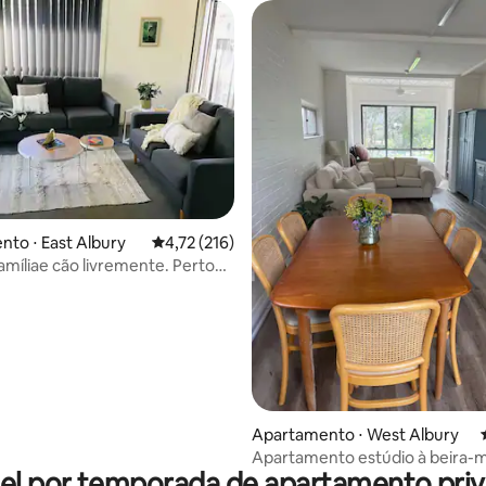
média de 5, 25 avaliações
to ⋅ East Albury
4,72 de uma avaliação média de 5, 216 avalia
4,72 (216)
míliae cão livremente. Perto
l!
Apartamento ⋅ West Albury
Apartamento estúdio à beira-
el por temporada de apartamento priv