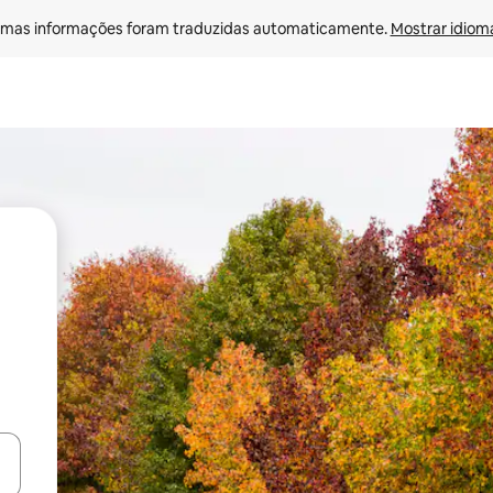
mas informações foram traduzidas automaticamente. 
Mostrar idioma
ore-os usando as seta para cima e para baixo do teclado ou tocando e