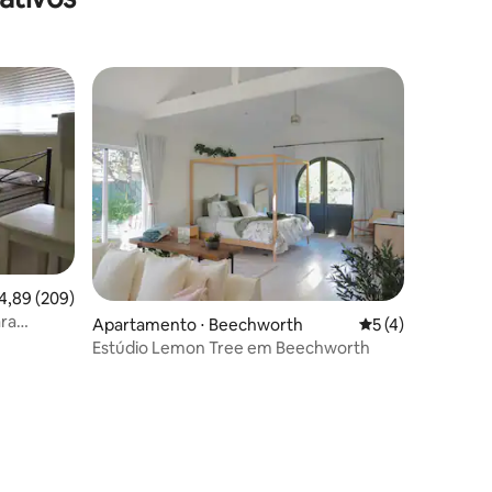
,89 de uma avaliação média de 5, 209 avaliações
4,89 (209)
ara
ções
Apartamento ⋅ Beechworth
5 de uma avaliaçã
5 (4)
Estúdio Lemon Tree em Beechworth