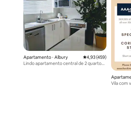
Apartamento ⋅ Albury
4,93 de uma avaliação m
4,93 (459)
Lindo apartamento central de 2 quartos
com pátio
Apartamen
age
Vila com v