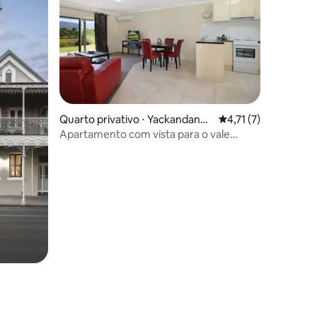
Quarto privativo ⋅ Yackandanda
4,71 de uma avaliaçã
4,71 (7)
h( Allans Flat )
Apartamento com vista para o vale
Colonial Inn Guest Rooms
ções