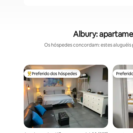
Albury: apartame
Os hóspedes concordam: estes aluguéis 
Preferido dos hóspedes
Preferid
Entre os melhores preferidos dos hóspedes
Preferid