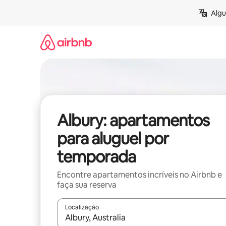
Pular
Algu
para
o
conteúdo
Albury: apartamentos
para aluguel por
temporada
Encontre apartamentos incríveis no Airbnb e
faça sua reserva
Localização
Quando os resultados estiverem disponíveis, expl