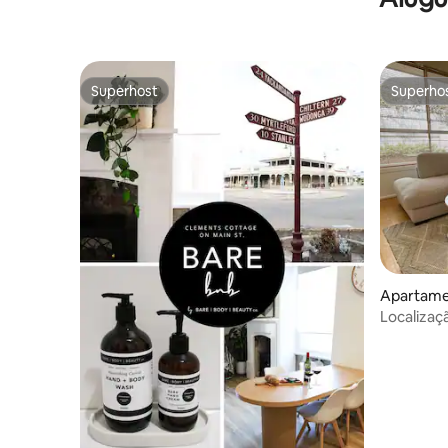
Superhost
Superho
Superhost
Superho
Apartame
Localizaçã