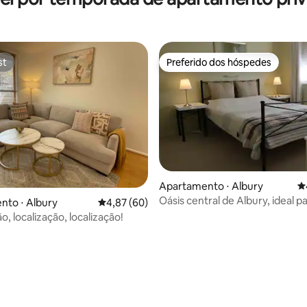
st
Preferido dos hóspedes
st
Preferido dos hóspedes
Apartamento ⋅ Albury
4
Oásis central de Albury, ideal p
nto ⋅ Albury
4,87 de uma avaliação média de 5, 60 avalia
4,87 (60)
alérgicos
o, localização, localização!