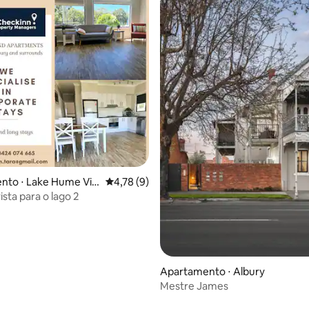
édia de 5, 459 avaliações
to ⋅ Lake Hume Vill
4,78 de uma avaliação média de 5, 9 avalia
4,78 (9)
ista para o lago 2
Apartamento ⋅ Albury
Mestre James