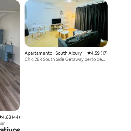
Apartamento ⋅ South Albury
4,59 de uma avaliação
4,59 (17)
Chic 2BR South Side Getaway perto de
Albury CBD
ções
4,68 de uma avaliação média de 5, 44 avaliações
4,68 (44)
mar
ativos