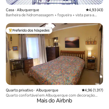
Casa ⋅ Albuquerque
4,93 de uma a
4,93 (43)
Banheira de hidromassagem + fogueira + vista para a
montanha/cidade + animais de estimação permitidos +
trilhas!
Preferido dos hóspedes
Entre os melhores preferidos dos hóspedes
Quarto privativo ⋅ Albuquerque
4,96 de uma aval
4,96 (1.317)
Quarto confortável em Albuquerque com decoração
Mais do Airbnb
dourada