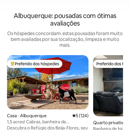
Albuquerque: pousadas com ótimas
avaliações
Os hóspedes concordam: estas pousadas foram muito
bem avaliadas por sua localização, limpeza e muito
mais.
Preferido dos hóspedes
Preferido dos hó
Entre os melhores preferidos dos hóspedes
Preferido dos hó
Casa ⋅ Albuquerque
5 de uma avaliação média de 
5 (124)
1,5 acres! Cabras, banheira de
Quarto privativo ⋅
hidromassagem, ovos, antenas,
Descubra o Refúgio dos Beija-Flores, seu
que
Banheira de hidr