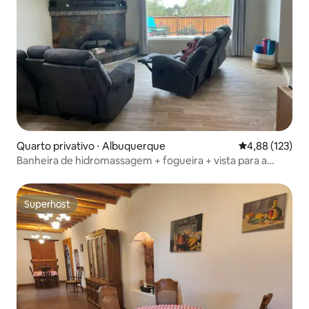
Quarto privativo ⋅ Albuquerque
4,88 de uma av
4,88 (123)
Banheira de hidromassagem + fogueira + vista para a
montanha/cidade + animais de estimação permitidos +
trilhas!
Superhost
Superhost