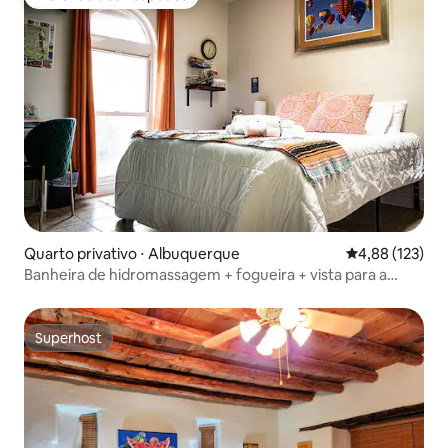
Preferido dos hóspedes
Quarto privativo ⋅ Albuquerque
4,88 de uma av
4,88 (123)
Banheira de hidromassagem + fogueira + vista para a
montanha/cidade + animais de estimação permitidos +
trilhas!
Superhost
Superhost