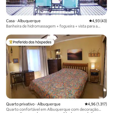
Casa ⋅ Albuquerque
4,93 de uma a
4,93 (43)
Banheira de hidromassagem + fogueira + vista para a
montanha/cidade + animais de estimação permitidos +
trilhas!
Preferido dos hóspedes
Entre os melhores preferidos dos hóspedes
Quarto privativo ⋅ Albuquerque
4,96 de uma aval
4,96 (1.317)
Quarto confortável em Albuquerque com decoração