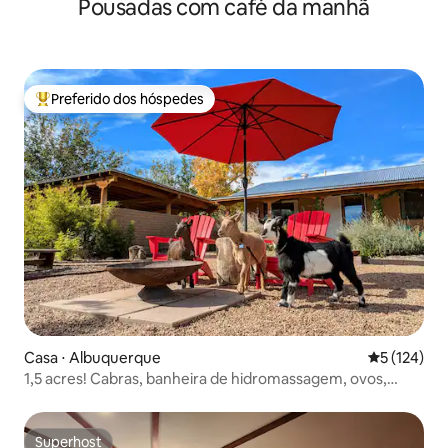
Pousadas com café da manhã
dourada
Preferido dos hóspedes
Entre os melhores preferidos dos hóspedes
Casa ⋅ Albuquerque
5 de uma av
5 (124)
1,5 acres! Cabras, banheira de hidromassagem, ovos,
antenas, karaokê!
Superhost