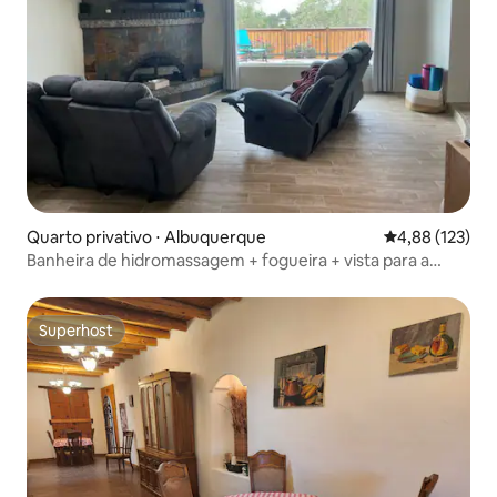
Quarto privativo ⋅ Albuquerque
4,88 de uma av
4,88 (123)
Banheira de hidromassagem + fogueira + vista para a
montanha/cidade + animais de estimação permitidos +
trilhas!
Superhost
Superhost