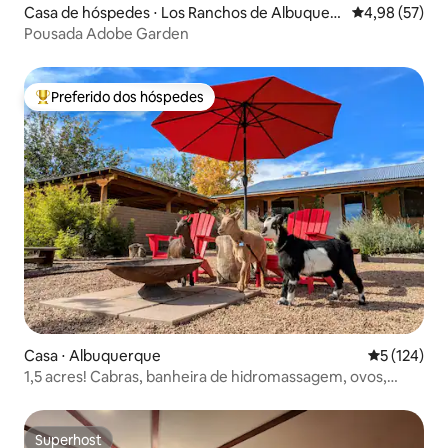
Casa de hóspedes ⋅ Los Ranchos de Albuquer
4,98 de uma a
4,98 (57)
que
Pousada Adobe Garden
Preferido dos hóspedes
Entre os melhores preferidos dos hóspedes
Casa ⋅ Albuquerque
5 de uma av
5 (124)
1,5 acres! Cabras, banheira de hidromassagem, ovos,
antenas, karaokê!
Superhost