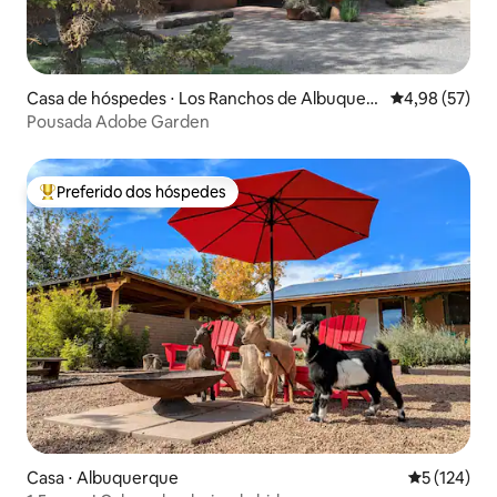
Casa de hóspedes ⋅ Los Ranchos de Albuquer
4,98 de uma a
4,98 (57)
que
Pousada Adobe Garden
Preferido dos hóspedes
Entre os melhores preferidos dos hóspedes
Casa ⋅ Albuquerque
5 de uma av
5 (124)