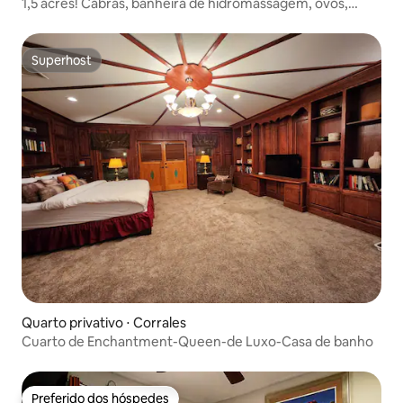
1,5 acres! Cabras, banheira de hidromassagem, ovos,
antenas, karaokê!
Superhost
Superhost
Quarto privativo ⋅ Corrales
Cuarto de Enchantment-Queen-de Luxo-Casa de banho
Preferido dos hóspedes