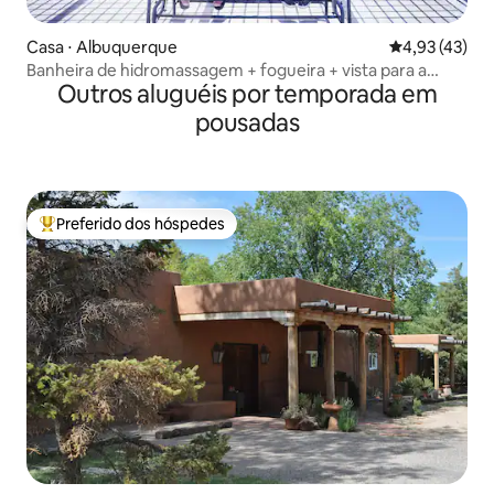
Casa ⋅ Albuquerque
4,93 de uma a
4,93 (43)
Banheira de hidromassagem + fogueira + vista para a
Outros aluguéis por temporada em
montanha/cidade + animais de estimação permitidos +
trilhas!
pousadas
Preferido dos hóspedes
Entre os melhores preferidos dos hóspedes