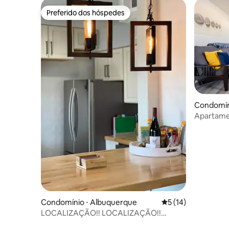
Preferido dos hóspedes
Preferido dos hóspedes
Condomín
Apartame
sem saída
Condomínio ⋅ Albuquerque
5 de uma avaliação 
5 (14)
LOCALIZAÇÃO!! LOCALIZAÇÃO!!
CONDOMÍNIO DE LUXO COM JARDIM