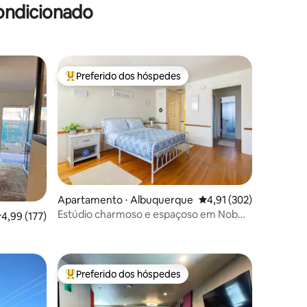
ondicionado
Preferido dos hóspedes
os hóspedes
Entre os melhores preferidos dos hóspedes
Apartamento ⋅ Albuquerque
4,91 de uma avaliação 
4,91 (302)
Estúdio charmoso e espaçoso em Nob
ções
,99 de uma avaliação média de 5, 177 avaliações
4,99 (177)
Hill
Preferido dos hóspedes
os hóspedes
Entre os melhores preferidos dos hóspedes