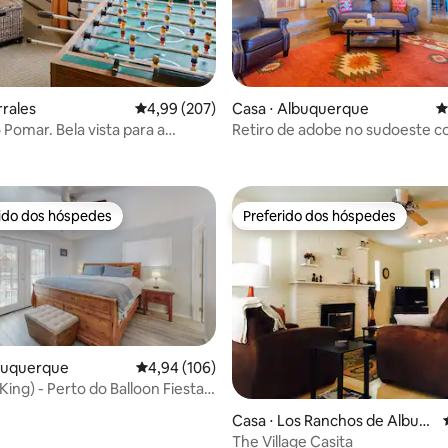
édia de 5, 146 avaliações
rrales
4,99 de uma avaliação média de 5, 207 avalia
4,99 (207)
Casa ⋅ Albuquerque
4
 Pomar. Bela vista para a
Retiro de adobe no sudoeste 
!
king size
rido dos hóspedes
Preferido dos hóspedes
 melhores preferidos dos hóspedes
Preferido dos hóspedes
lbuquerque
4,94 de uma avaliação média de 5, 106 avalia
4,94 (106)
King) - Perto do Balloon Fiesta e
édia de 5, 160 avaliações
tes!
Casa ⋅ Los Ranchos de Albuq
uerque
The Village Casita