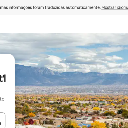
mas informações foram traduzidas automaticamente. 
Mostrar idioma
'l
ito
ore-os usando as seta para cima e para baixo do teclado ou tocando e