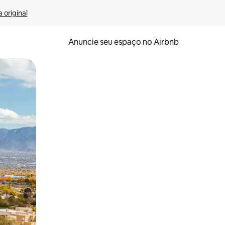
 original
Anuncie seu espaço no Airbnb
 deslizando o dedo na tela.