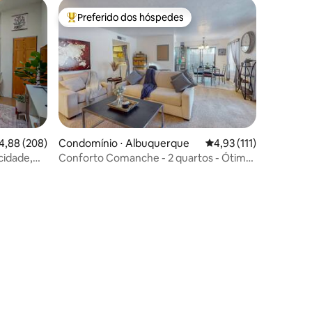
Preferido dos hóspedes
os hóspedes
Entre os melhores preferidos dos hóspedes
ções
,88 de uma avaliação média de 5, 208 avaliações
4,88 (208)
Condomínio ⋅ Albuquerque
4,93 de uma avaliação 
4,93 (111)
cidade,
Conforto Comanche - 2 quartos - Ótima
localização