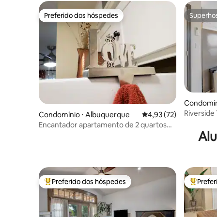
NO CENTRO DA CIDADE
Preferido dos hóspedes
Superho
Preferido dos hóspedes
Superho
Condomín
Riverside
Condomínio ⋅ Albuquerque
4,93 de uma avaliação 
4,93 (72)
Encantador apartamento de 2 quartos
Alu
com estacionamento gratuito no local.
Preferido dos hóspedes
Prefe
Entre os melhores preferidos dos hóspedes
Entre os