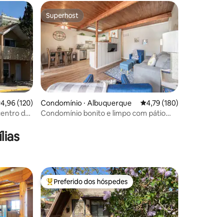
Superhost
os hóspedes
Superhost
ções
,96 de uma avaliação média de 5, 120 avaliações
4,96 (120)
Condomínio ⋅ Albuquerque
4,79 de uma avaliação 
4,79 (180)
entro da
Condomínio bonito e limpo com pátio
a
privativo
lias
Preferido dos hóspedes
os hóspedes
Entre os melhores preferidos dos hóspedes