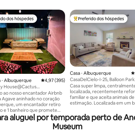
rido dos hóspedes
Preferido dos hóspedes
 melhores preferidos dos hóspedes
Entre os melhores preferidos d
Casa ⋅ Albuquerque
4
édia de 5, 308 avaliações
CasaDelCielo-I-25, Balloon Park,
 ⋅ Albuquerque
4,97 de uma avaliação média de 5, 395 avalia
4,97 (395)
refrigerado
Casa super limpa, centralment
ny House@Cactus
localizada, recentemente refo
ANHEIRA DE
o ao nosso encantador Airbnb
familiar e que aceita animais de
SAGEM+Sem taxa de animais
 Agave aninhado no coração
estimação. Localizada em um b
ção!
erque, um encantador retiro
seguro e tranquilo no lado nor
to e 1 banheiro que promete
cidade de Albuquerque, a casa 
a aluguel por temporada perto de Ande
riência memorável no
convenientemente localizada a
 Localizado ao longo do cênico
Museum
I-25, a 10 minutos a pé da entr
e bicicleta/caminhada de
Balloon Fiesta e a uma curta dis
ste refúgio acolhedor oferece