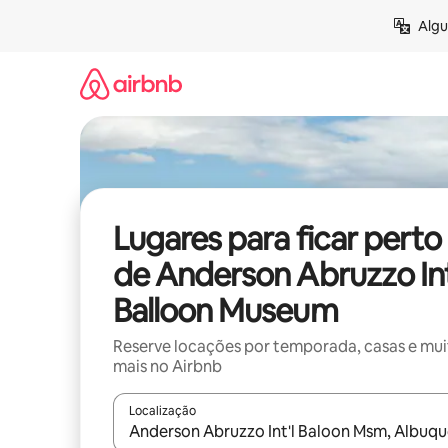
Pular
Algu
para
o
conteúdo
Lugares para ficar perto
de Anderson Abruzzo Int
Balloon Museum
Reserve locações por temporada, casas e mu
mais no Airbnb
Localização
Quando os resultados estiverem disponíveis, expl