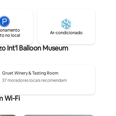
atrações emocionantes, é o local
gnífico
perfeito para uma viagem em família
as para a
inesquecível. Experimente uma mistura
 de ar
única de calor irlandês e conforto
moderno em nossa "Little Dublin" longe
de casa!
ionamento
Ar-condicionado
to no local
o Int'l Balloon Museum
Gruet Winery & Tasting Room
37 moradores locais recomendam
 Wi-Fi