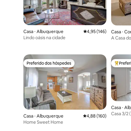
Casa ⋅ Albuquerque
4,95 de uma avaliação m
4,95 (146)
Casa ⋅ Co
Lindo oásis na cidade
A Casa do
montanha
Preferido dos hóspedes
Prefe
Preferido dos hóspedes
Entre os
Casa ⋅ A
Casa 3/2 (
Casa ⋅ Albuquerque
4,88 de uma avaliação m
4,88 (160)
restauran
Home Sweet Home