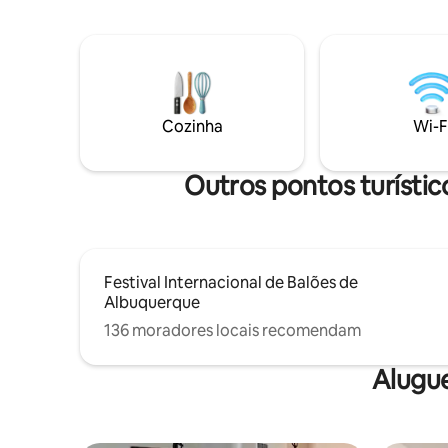
Bosque e rio. Nossa casita de 500 pés
uma mistu
quadrados tem todas as comodidades de
proximida
que você precisa com o aconchego de
mais emb
sua própria casa de fazenda moderna.
Uma vez d
Vivemos na casa ao lado e temos o
ambiente 
prazer de ajudar com qualquer coisa que
tema Flor
você precisar. Sem forno/fogão devido
Cozinha
Wi-F
bom gosto
às regras de Corrales.
atmosfer
Outros pontos turísti
Festival Internacional de Balões de
Albuquerque
136 moradores locais recomendam
Alugu