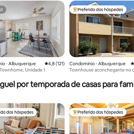
st
Preferido dos hóspedes
st
Entre os melhores preferidos d
io ⋅ Albuquerque
4,8 de uma avaliação média de 5, 121 avalia
4,8 (121)
Condomínio ⋅ Albuquerque
4
 Townhome, Unidade 1
Townhouse aconchegante no c
média de 5, 72 avaliações
cidade perto da cidade históric
guel por temporada de casas para famí
rido dos hóspedes
Preferido dos hóspedes
 melhores preferidos dos hóspedes
Entre os melhores preferidos d