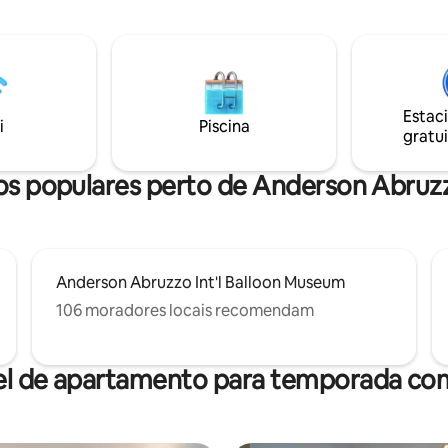
carro de restaurantes/lojas. É o lugar
ra perfeita de tranquilidade e
perfeito para mergulhar no ma
de a algumas das atrações
pôr do sol de Albuquerque, vist
lemáticas de Albuquerque.
montanha e asencions de balão
entro, você será recebido pelo
quente. Você estará em casa em nosso
acolhedor e convidativo do
espaço limpo, acolhedor e bem
 de Cacto, onde a decoração de
Estac
abastecido!
i
Piscina
 do sudoeste cria uma
gratui
a calmante.
cos populares perto de Anderson Abruzz
Anderson Abruzzo Int'l Balloon Museum
106 moradores locais recomendam
el de apartamento para temporada com