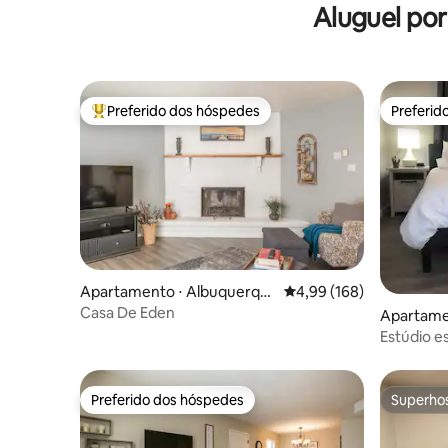
Aluguel po
Preferido dos hóspedes
Preferid
Entre os melhores preferidos dos hóspedes
Preferid
Apartamento ⋅ Albuquerqu
4,99 de uma avaliação m
4,99 (168)
e
Casa De Eden
Apartame
Estúdio e
Park*
Preferido dos hóspedes
Superho
Preferido dos hóspedes
Superho