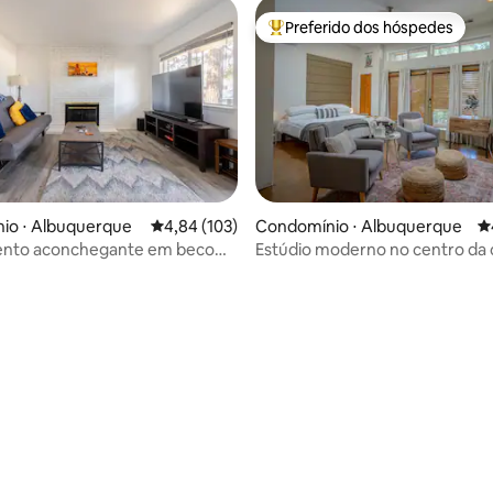
Preferido dos hóspedes
Entre os melhores preferidos d
io ⋅ Albuquerque
4,84 de uma avaliação média de 5, 103 avalia
4,84 (103)
Condomínio ⋅ Albuquerque
4
nto aconchegante em beco
Estúdio moderno no centro da 
 com escritório moderno
localização central
média de 5, 14 avaliações