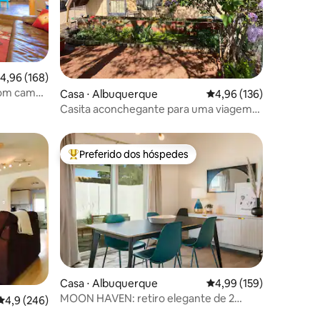
ções
,96 de uma avaliação média de 5, 168 avaliações
4,96 (168)
com camas
Casa ⋅ Albuquerque
4,96 de uma avaliação 
4,96 (136)
Casita aconchegante para uma viagem
rápida
Preferido dos hóspedes
Entre os melhores preferidos dos hóspedes
ções
Casa ⋅ Albuquerque
4,99 de uma avaliação 
4,99 (159)
MOON HAVEN: retiro elegante de 2
4,9 de uma avaliação média de 5, 246 avaliações
4,9 (246)
quartos com pátio