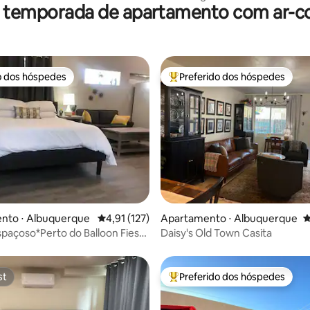
r temporada de apartamento com ar-c
o dos hóspedes
Preferido dos hóspedes
o dos hóspedes
Entre os melhores preferidos d
édia de 5, 168 avaliações
nto ⋅ Albuquerque
4,91 de uma avaliação média de 5, 127 avalia
4,91 (127)
Apartamento ⋅ Albuquerque
4
spaçoso*Perto do Balloon Fiesta
Daisy's Old Town Casita
st
Preferido dos hóspedes
st
Entre os melhores preferidos d