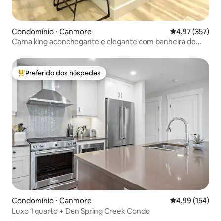
Condomínio ⋅ Canmore
4,97 de uma av
4,97 (357)
Cama king aconchegante e elegante com banheira de
hidromassagem perto de DT e trilhas
Preferido dos hóspedes
Entre os melhores preferidos dos hóspedes
Condomínio ⋅ Canmore
4,99 de uma av
4,99 (154)
Luxo 1 quarto + Den Spring Creek Condo