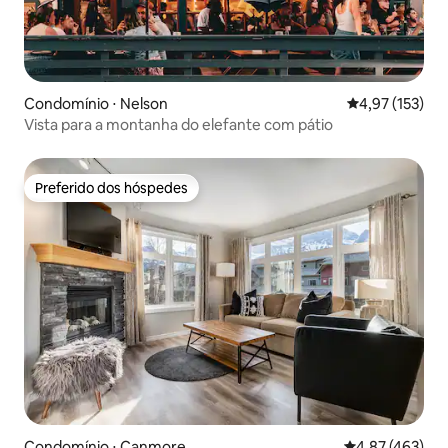
Condomínio ⋅ Nelson
4,97 de uma av
4,97 (153)
Vista para a montanha do elefante com pátio
Preferido dos hóspedes
Preferido dos hóspedes
Condomínio ⋅ Canmore
4,87 de uma av
4,87 (463)