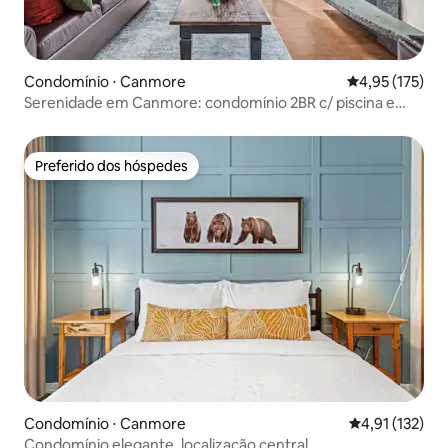
Condomínio ⋅ Canmore
4,95 de uma av
4,95 (175)
Serenidade em Canmore: condomínio 2BR c/ piscina e
banheira de hidromassagem
Preferido dos hóspedes
Preferido dos hóspedes
Condomínio ⋅ Canmore
4,91 de uma av
4,91 (132)
Condomínio elegante, localização central