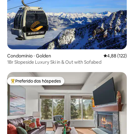
Condomínio ⋅ Golden
4,88 de uma av
4,88 (122)
1Br Slopeside Luxury Ski in & Out with Sofabed
Preferido dos hóspedes
Entre os melhores preferidos dos hóspedes