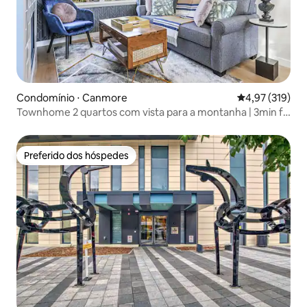
Condomínio ⋅ Canmore
4,97 de uma av
4,97 (319)
Townhome 2 quartos com vista para a montanha | 3min f/
DT Canmore
Preferido dos hóspedes
Preferido dos hóspedes