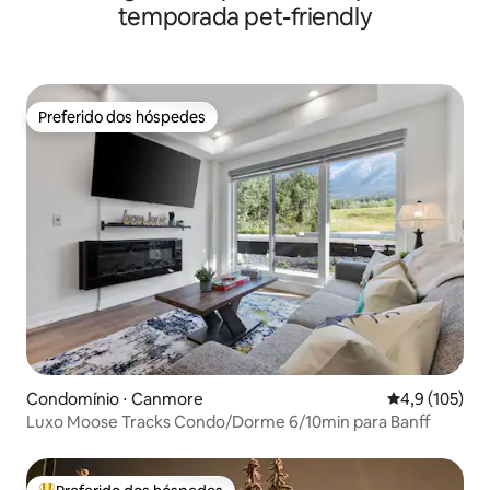
hidromassagem
temporada pet-friendly
Preferido dos hóspedes
Preferido dos hóspedes
Condomínio ⋅ Canmore
4,9 de uma av
4,9 (105)
Luxo Moose Tracks Condo/Dorme 6/10min para Banff