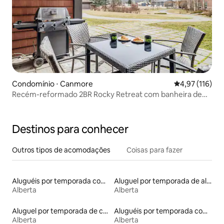
Condomínio ⋅ Canmore
4,97 de uma av
4,97 (116)
Recém-reformado 2BR Rocky Retreat com banheira de
hidromassagem e churrasqueira
Destinos para conhecer
Outros tipos de acomodações
Coisas para fazer
Aluguéis por temporada com sauna
Aluguel por temporada de alojamentos ecológicos
Alberta
Alberta
Aluguel por temporada de casas arredondadas
Aluguéis por temporada com café da manhã
Alberta
Alberta