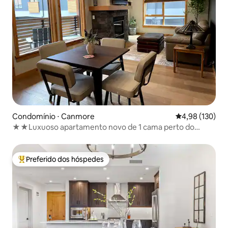
Condomínio ⋅ Canmore
4,98 de uma av
4,98 (130)
★★Luxuoso apartamento novo de 1 cama perto do
centro da cidade★★
Preferido dos hóspedes
Entre os melhores preferidos dos hóspedes