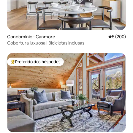
Condomínio ⋅ Canmore
5 de uma av
5 (200)
Cobertura luxuosa | Bicicletas inclusas
Preferido dos hóspedes
Entre os melhores preferidos dos hóspedes