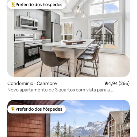
Preferido dos hóspedes
Entre os melhores preferidos dos hóspedes
Condomínio ⋅ Canmore
4,94 de uma ava
4,94 (266)
Novo apartamento de 3 quartos com vista para a
montanha e garagem privativa
Preferido dos hóspedes
Entre os melhores preferidos dos hóspedes