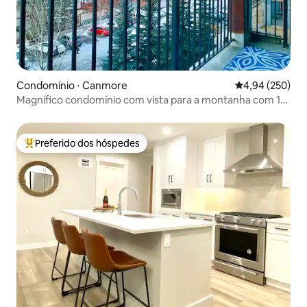
Condomínio ⋅ Canmore
4,94 de uma ava
4,94 (250)
Magnífico condomínio com vista para a montanha com 1
quarto e 2 camas
Preferido dos hóspedes
Entre os melhores preferidos dos hóspedes