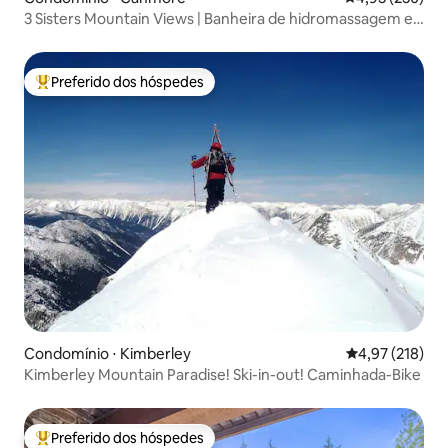
3 Sisters Mountain Views | Banheira de hidromassagem e
piscina aquecida
Preferido dos hóspedes
Entre os melhores preferidos dos hóspedes
Condomínio ⋅ Kimberley
4,97 de uma av
4,97 (218)
Kimberley Mountain Paradise! Ski-in-out! Caminhada-Bike
Preferido dos hóspedes
Entre os melhores preferidos dos hóspedes