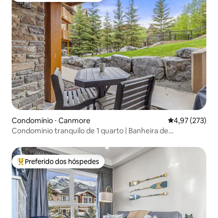
Condomínio ⋅ Canmore
4,97 de uma av
4,97 (273)
Condomínio tranquilo de 1 quarto | Banheira de
hidromassagem | Piscina
Preferido dos hóspedes
Entre os melhores preferidos dos hóspedes