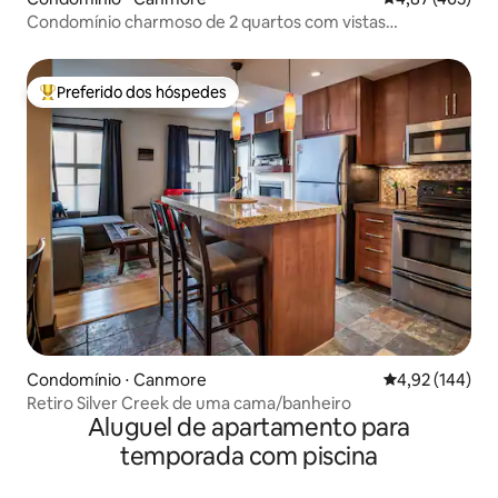
Condomínio charmoso de 2 quartos com vistas
espetaculares para a montanha
Preferido dos hóspedes
Entre os melhores preferidos dos hóspedes
Condomínio ⋅ Canmore
4,92 de uma av
4,92 (144)
Retiro Silver Creek de uma cama/banheiro
Aluguel de apartamento para
temporada com piscina