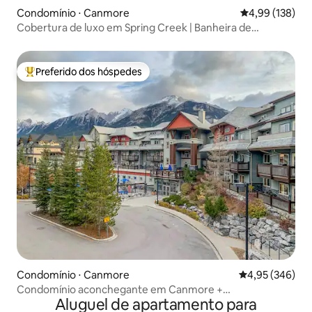
Condomínio ⋅ Canmore
4,99 de uma av
4,99 (138)
Cobertura de luxo em Spring Creek | Banheira de
hidromassagem | Vistas
Preferido dos hóspedes
Entre os melhores preferidos dos hóspedes
Condomínio ⋅ Canmore
4,95 de uma ava
4,95 (346)
Condomínio aconchegante em Canmore +
Aluguel de apartamento para
estacionamento subterrâneo + banheira de