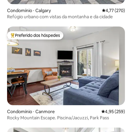
Condomínio ⋅ Calgary
4,77 de uma av
4,77 (270)
Refúgio urbano com vistas da montanha e da cidade
Preferido dos hóspedes
Entre os melhores preferidos dos hóspedes
Condomínio ⋅ Canmore
4,95 de uma av
4,95 (259)
Rocky Mountain Escape. Piscina/Jacuzzi, Park Pass