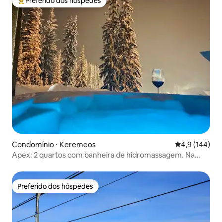
Preferido dos hóspedes
Entre os melhores preferidos dos hóspedes
Condomínio ⋅ Keremeos
4,9 de uma av
4,9 (144)
Apex: 2 quartos com banheira de hidromassagem. Na
trilha do avô
Preferido dos hóspedes
Preferido dos hóspedes