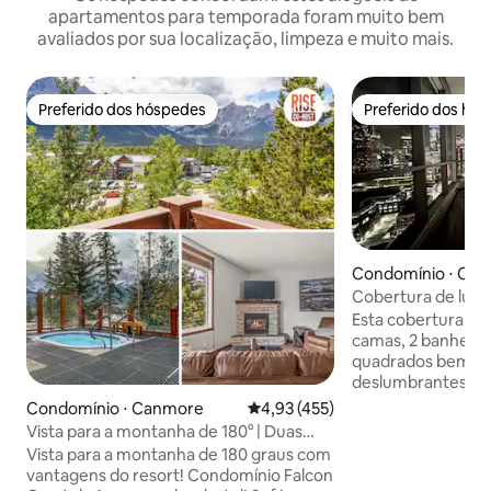
apartamentos para temporada foram muito bem
avaliados por sua localização, limpeza e muito mais.
Preferido dos hóspedes
Preferido dos hó
Preferido dos hóspedes
Preferido dos hó
Condomínio ⋅ Calg
Cobertura de luxo
centro de Calgary
Esta cobertura de 
camas, 2 banheiro
quadrados bem eq
deslumbrantes par
Calgary. A cobertura é adequada para o
Condomínio ⋅ Canmore
4,93 de uma avaliação média de 
4,93 (455)
executivo que visi
Vista para a montanha de 180° | Duas
tratar alguém esp
banheiras de hidromassagem | Resort
Vista para a montanha de 180 graus com
muito sofisticada
superior
vantagens do resort! Condomínio Falcon
tem que ser expe