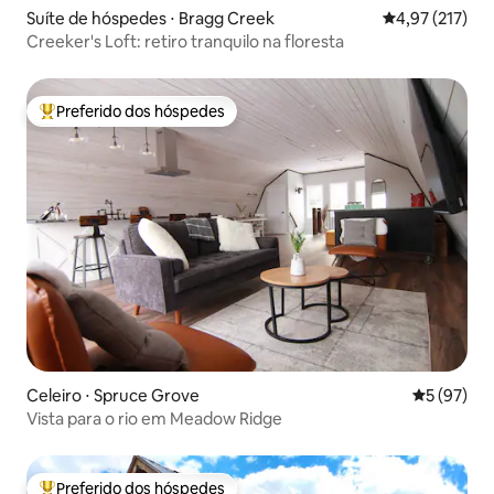
Suíte de hóspedes ⋅ Bragg Creek
4,97 de uma av
4,97 (217)
Creeker's Loft: retiro tranquilo na floresta
Preferido dos hóspedes
Entre os melhores preferidos dos hóspedes
Celeiro ⋅ Spruce Grove
5 de uma a
5 (97)
Vista para o rio em Meadow Ridge
Preferido dos hóspedes