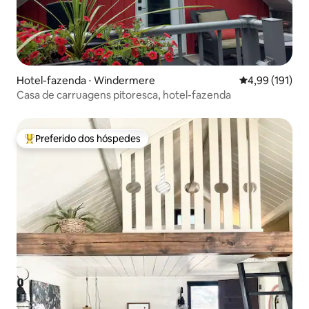
Hotel-fazenda ⋅ Windermere
4,99 de uma av
4,99 (191)
Casa de carruagens pitoresca, hotel-fazenda
Preferido dos hóspedes
Entre os melhores preferidos dos hóspedes