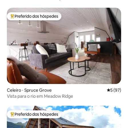
Preferido dos hóspedes
Entre os melhores preferidos dos hóspedes
Celeiro ⋅ Spruce Grove
5 de uma a
5 (97)
Vista para o rio em Meadow Ridge
Preferido dos hóspedes
Entre os melhores preferidos dos hóspedes