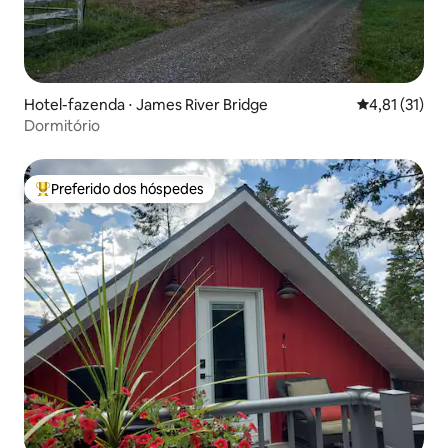
Hotel-fazenda ⋅ James River Bridge
4,81 de uma a
4,81 (31)
Dormitório
Preferido dos hóspedes
Entre os melhores preferidos dos hóspedes