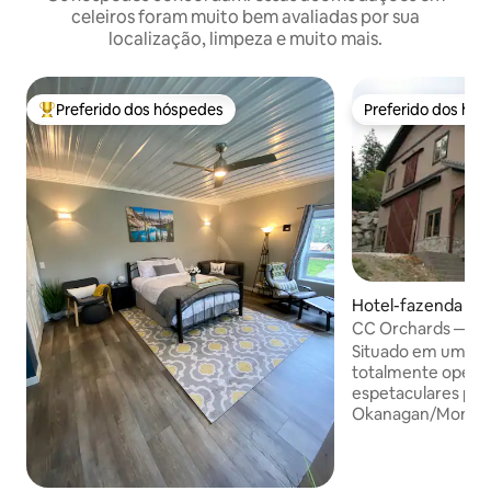
celeiros foram muito bem avaliadas por sua
localização, limpeza e muito mais.
Preferido dos hóspedes
Preferido dos hó
Entre os melhores preferidos dos hóspedes
Preferido dos hó
Hotel-fazenda ⋅ 
CC Orchards — Tu
Situado em um po
totalmente operac
espetaculares par
Okanagan/Montanh
Penticton e Narama
do nosso Cherry Ba
padrões de luxo. Perfeito para vários