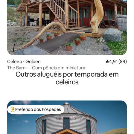
Celeiro ⋅ Golden
4,91 de uma a
4,91 (89)
The Barn — Com pôneis em miniatura
Outros aluguéis por temporada em
celeiros
Preferido dos hóspedes
Entre os melhores preferidos dos hóspedes