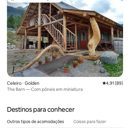
Entre os melhores preferidos dos hóspedes
Celeiro ⋅ Golden
4,91 de uma a
4,91 (89)
The Barn — Com pôneis em miniatura
Destinos para conhecer
Outros tipos de acomodações
Coisas para fazer