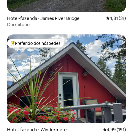
Hotel-fazenda ⋅ James River Bridge
4,81 de uma a
4,81 (31)
Dormitório
Preferido dos hóspedes
Entre os melhores preferidos dos hóspedes
Hotel-fazenda ⋅ Windermere
4,99 de uma av
4,99 (191)