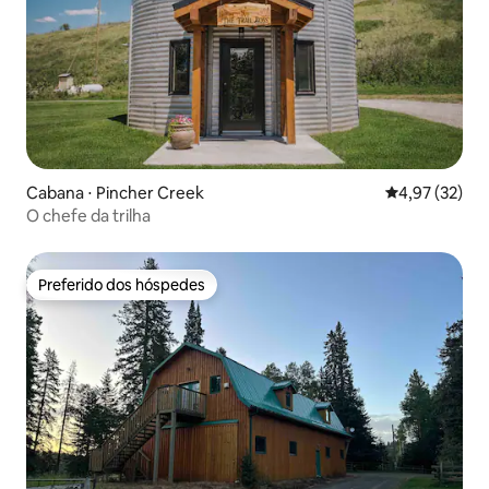
Cabana ⋅ Pincher Creek
4,97 de uma a
4,97 (32)
O chefe da trilha
Preferido dos hóspedes
Preferido dos hóspedes