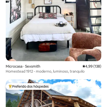
Microcasa ⋅ Sexsmith
4,99 de uma av
4,99 (138)
Homestead 1912 - moderno, luminoso, tranquilo
Preferido dos hóspedes
Entre os melhores preferidos dos hóspedes