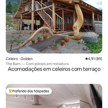
Celeiro ⋅ Golden
4,91 de uma a
4,91 (89)
The Barn — Com pôneis em miniatura
Acomodações em celeiros com terraço
Preferido dos hóspedes
Entre os melhores preferidos dos hóspedes