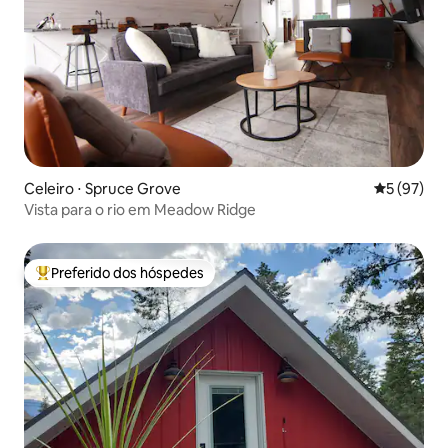
Celeiro ⋅ Spruce Grove
5 de uma a
5 (97)
Vista para o rio em Meadow Ridge
Preferido dos hóspedes
Entre os melhores preferidos dos hóspedes