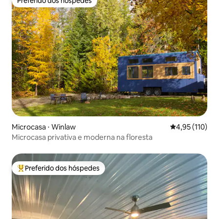
Preferido dos hóspedes
Preferido dos hóspedes
Microcasa ⋅ Winlaw
4,95 de uma av
4,95 (110)
Microcasa privativa e moderna na floresta
Preferido dos hóspedes
Entre os melhores preferidos dos hóspedes