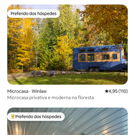
Preferido dos hóspedes
Preferido dos hóspedes
Microcasa ⋅ Winlaw
4,95 de uma av
4,95 (110)
Microcasa privativa e moderna na floresta
Preferido dos hóspedes
Entre os melhores preferidos dos hóspedes