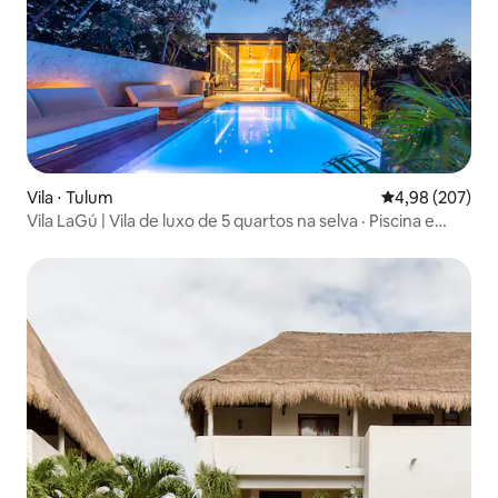
Vila ⋅ Tulum
4,98 de uma ava
4,98 (207)
Vila LaGú | Vila de luxo de 5 quartos na selva · Piscina e
chef