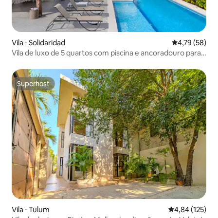
Vila ⋅ Solidaridad
4,79 de uma a
4,79 (58)
Vila de luxo de 5 quartos com piscina e ancoradouro para
barco
Superhost
Superhost
Vila ⋅ Tulum
4,84 de uma av
4,84 (125)