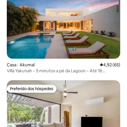
Casa ⋅ Akumal
4,92 de uma a
4,92 (65)
Villa Yakunah – 5 minutos a pé da Lagoon – Até 18
hóspedes
Preferido dos hóspedes
Preferido dos hóspedes