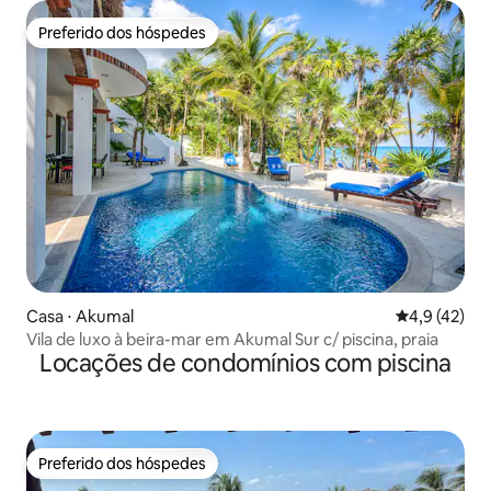
Preferido dos hóspedes
Preferido dos hóspedes
Casa ⋅ Akumal
4,9 de uma a
4,9 (42)
Vila de luxo à beira-mar em Akumal Sur c/ piscina, praia
Locações de condomínios com piscina
Preferido dos hóspedes
Preferido dos hóspedes