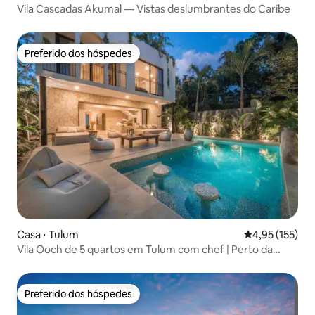
Vila Cascadas Akumal — Vistas deslumbrantes do Caribe
Preferido dos hóspedes
Preferido dos hóspedes
Casa ⋅ Tulum
4,95 de uma av
4,95 (155)
Vila Ooch de 5 quartos em Tulum com chef | Perto da
praia
Preferido dos hóspedes
Preferido dos hóspedes