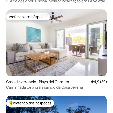
Vila de designer. Piscina. Melhor localização em La Veleta!
Preferido dos hóspedes
Preferido dos hóspedes
Casa de veraneio ⋅ Playa del Carmen
4,9 de uma a
4,9 (39)
Caminhada pela praia saindo da Casa Serena
Preferido dos hóspedes
Entre os melhores preferidos dos hóspedes