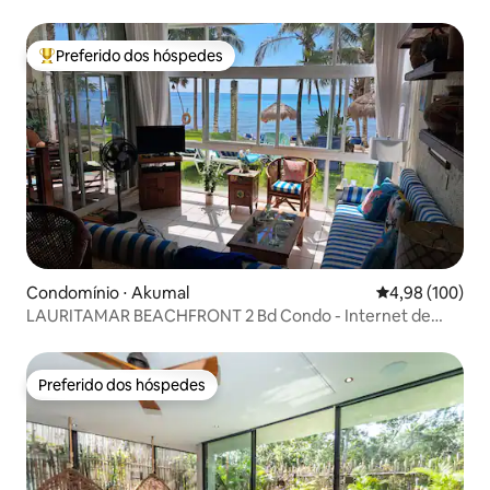
Preferido dos hóspedes
Entre os melhores preferidos dos hóspedes
Condomínio ⋅ Akumal
4,98 de uma av
4,98 (100)
LAURITAMAR BEACHFRONT 2 Bd Condo - Internet de
fibra
Preferido dos hóspedes
Preferido dos hóspedes