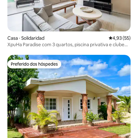
Casa ⋅ Solidaridad
4,93 de uma a
4,93 (55)
XpuHa Paradise com 3 quartos, piscina privativa e clube
de praia incluídos
Preferido dos hóspedes
Preferido dos hóspedes