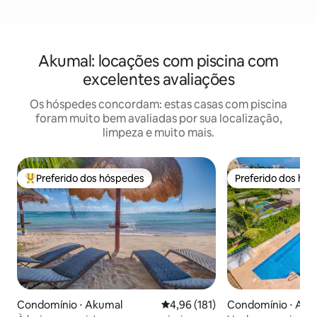
Akumal: locações com piscina com
excelentes avaliações
Os hóspedes concordam: estas casas com piscina
foram muito bem avaliadas por sua localização,
limpeza e muito mais.
Preferido dos hóspedes
Preferido dos hó
Entre os melhores preferidos dos hóspedes
Preferido dos hó
Condomínio ⋅ Akumal
4,96 de uma avaliação média de 
4,96 (181)
Condomínio ⋅ Aku