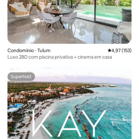
Condomínio ⋅ Tulum
4,97 de uma av
4,97 (153)
Luxo 2BD com piscina privativa + cinema em casa
Superhost
Superhost