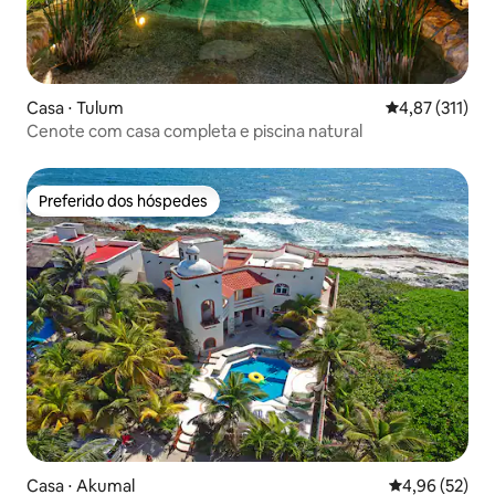
Casa ⋅ Tulum
4,87 de uma av
4,87 (311)
Cenote com casa completa e piscina natural
Preferido dos hóspedes
Preferido dos hóspedes
Casa ⋅ Akumal
4,96 de uma a
4,96 (52)