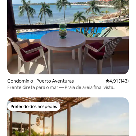
Condomínio ⋅ Puerto Aventuras
4,91 de uma av
4,91 (143)
Frente direta para o mar — Praia de areia fina, vista
espetacular
Preferido dos hóspedes
Preferido dos hóspedes