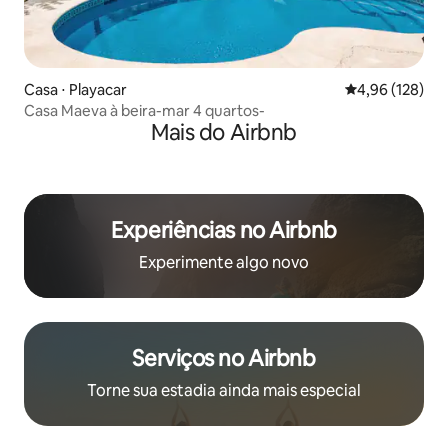
Casa ⋅ Playacar
4,96 de uma av
4,96 (128)
Casa Maeva à beira-mar 4 quartos-
Mais do Airbnb
Experiências no Airbnb
Experimente algo novo
Serviços no Airbnb
Torne sua estadia ainda mais especial