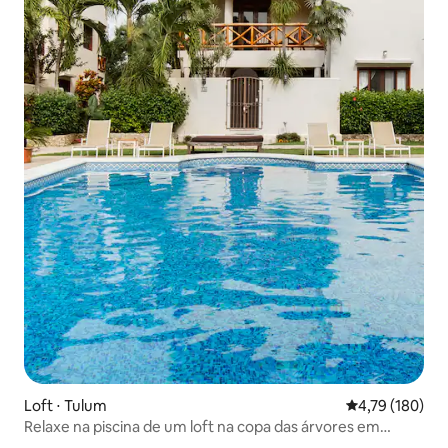
Loft ⋅ Tulum
4,79 de uma av
4,79 (180)
Relaxe na piscina de um loft na copa das árvores em
Tulum