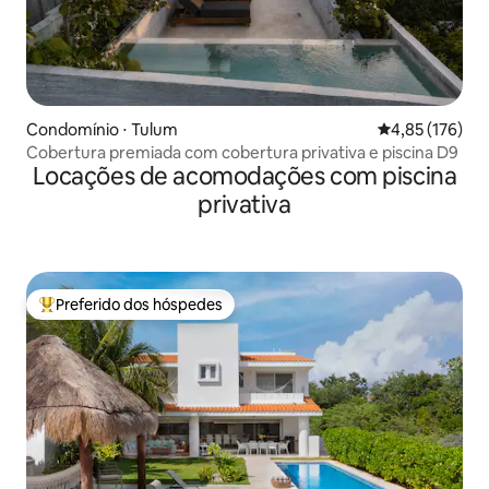
Condomínio ⋅ Tulum
4,85 de uma av
4,85 (176)
Cobertura premiada com cobertura privativa e piscina D9
Locações de acomodações com piscina
privativa
Preferido dos hóspedes
Entre os melhores preferidos dos hóspedes