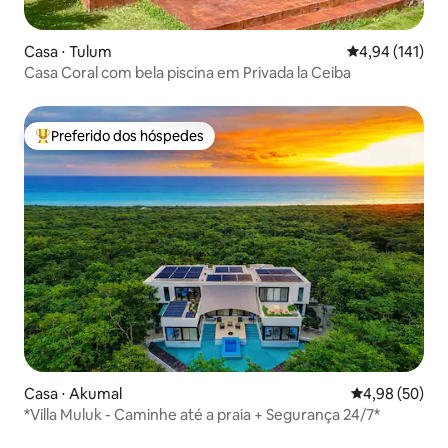
Casa ⋅ Tulum
4,94 de uma av
4,94 (141)
Casa Coral com bela piscina em Privada la Ceiba
Preferido dos hóspedes
Entre os melhores preferidos dos hóspedes
Casa ⋅ Akumal
4,98 de uma a
4,98 (50)
*Villa Muluk - Caminhe até a praia + Segurança 24/7*