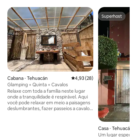
Superhost
Superhost
Cabana ⋅ Tehuacán
4,93 de uma avaliação média de
4,93 (28)
Glamping + Quinta + Cavalos
Relaxe com toda a família neste lugar
onde a tranquilidade é respirável. Aqui
você pode relaxar em meio a paisagens
deslumbrantes, fazer passeios a cavalo e
desfrutar de todo o rancho para você.
Aproveite a beleza natural do cenário
enquanto experimenta um refúgio
Casa ⋅ Tehuacán
único em um ambiente seguro e
Um lugar especial 