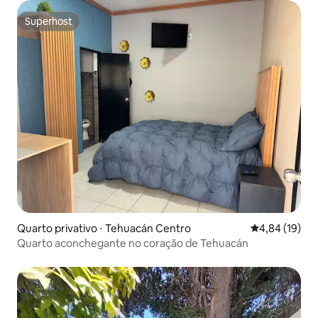
Superhost
Superhost
Quarto privativo ⋅ Tehuacán Centro
4,84 de uma a
4,84 (19)
Quarto aconchegante no coração de Tehuacán