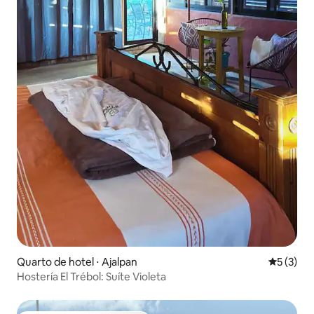
Quarto de hotel ⋅ Ajalpan
5 de uma 
5 (3)
Hostería El Trébol: Suíte Violeta