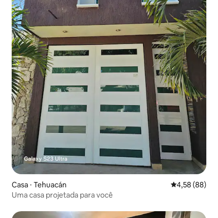
Casa ⋅ Tehuacán
4,58 de uma a
4,58 (88)
Uma casa projetada para você