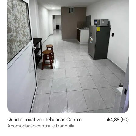
Quarto privativo ⋅ Tehuacán Centro
4,88 de uma a
4,88 (50)
Acomodação central e tranquila