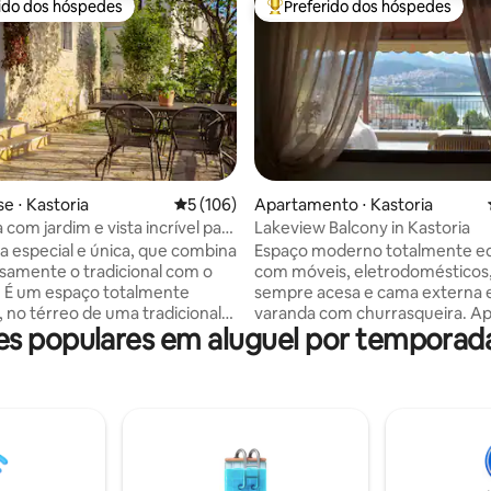
rido dos hóspedes
Preferido dos hóspedes
 melhores preferidos dos hóspedes
Entre os melhores preferidos d
média de 5, 46 avaliações
 ⋅ Kastoria
5 de uma avaliação média de 5, 106 avalia
5 (106)
Apartamento ⋅ Kastoria
 com jardim e vista incrível para
Lakeview Balcony in Kastoria
a especial e única, que combina
Espaço moderno totalmente e
amente o tradicional com o
com móveis, eletrodomésticos, 
 É um espaço totalmente
sempre acesa e cama externa
 no térreo de uma tradicional
varanda com churrasqueira. Ap
 populares em aluguel por temporad
edra, com um belo jardim e
vista deslumbrante de Kastoria
ilhosa vista panorâmica para o
de cima. Relaxe neste refúgio ú
tranquilo. Espaço moderno com
 (aquecimento autônomo, ar
mobiliário totalmente equipado
ado, smart tv), com cozinha
aparelhos elétricos, lareira e c
e equipada e colchão
livre em uma ampla varanda c
 para um sono tranquilo e
churrasqueira. Desfrute de vis
l. Está localizado na cidade
deslumbrantes de grande altit