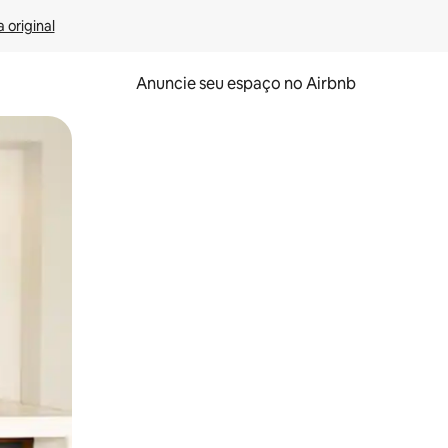
 original
Anuncie seu espaço no Airbnb
 deslizando o dedo na tela.