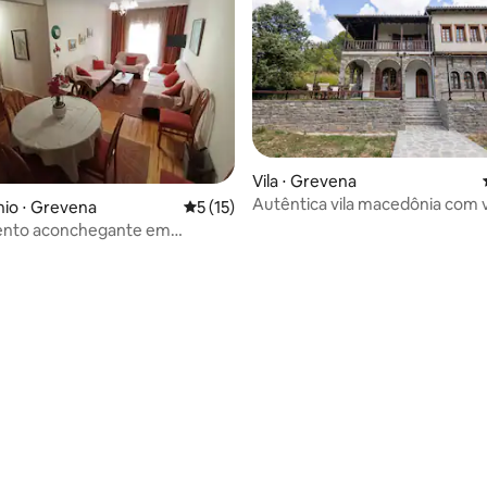
Vila ⋅ Grevena
Autêntica vila macedônia com v
io ⋅ Grevena
5 de uma avaliação média de 5, 15 avalia
5 (15)
pôr do sol em Pindos
nto aconchegante em
 média de 5, 4 avaliações