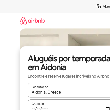
Pular
Algu
para
o
conteúdo
Aluguéis por temporada
em Aidonia
Encontre e reserve lugares incríveis no Airbnb
Localização
Quando os resultados estiverem disponíveis, expl
Check-in