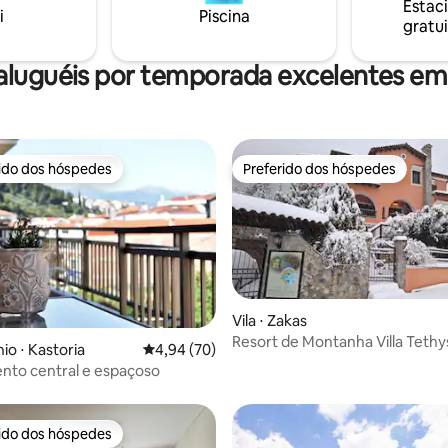
Estac
Kastoria, Doltsos, e fica a
Kastoria e do lago. Relaxe nest
i
Piscina
gratui
nutos do centro.
único e tranquilo.
aluguéis por temporada excelentes em
rido dos hóspedes
Preferido dos hóspedes
 melhores preferidos dos hóspedes
Preferido dos hóspedes
Vila ⋅ Zakas
Resort de Montanha Villa Tethy
édia de 5, 159 avaliações
o ⋅ Kastoria
4,94 de uma avaliação média de 5, 70 avalia
4,94 (70)
nto central e espaçoso
rido dos hóspedes
 melhores preferidos dos hóspedes