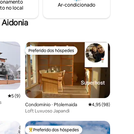
ionamento
e refúgio
Ar-condicionado
to no local
 Aidonia
Preferido dos hóspedes
Preferido dos hóspedes
5 de uma avaliação média de 5, 9 avaliações
5 (9)
s
ções
Condomínio ⋅ Ptolemaida
4,95 de uma avaliação
4,95 (98)
Loft Luxuoso Japandi
Preferido dos hóspedes
Entre os melhores preferidos dos hóspedes