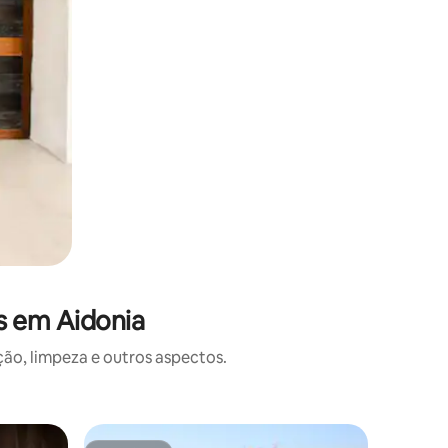
s em Aidonia
o, limpeza e outros aspectos.
Casa ⋅ Ka