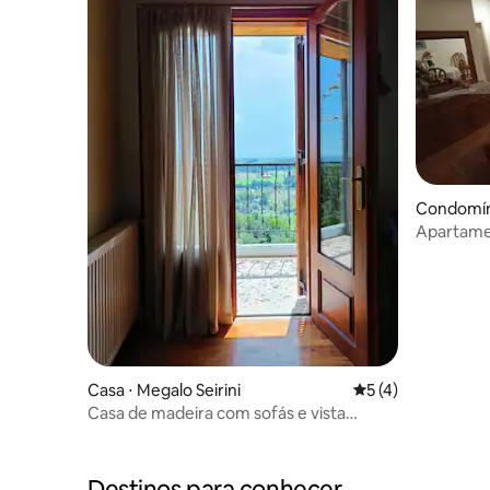
Condomín
Apartame
Grevena
Casa ⋅ Megalo Seirini
5 de uma avaliação
5 (4)
Casa de madeira com sofás e vista
ilimitada
Destinos para conhecer