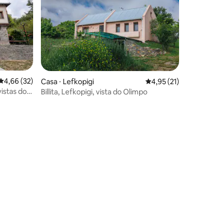
4,66 de uma avaliação média de 5, 32 avaliações
4,66 (32)
Casa ⋅ Lefkopigi
4,95 de uma avaliação
4,95 (21)
istas do
Billita, Lefkopigi, vista do Olimpo
ções