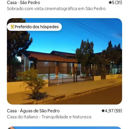
Casa ⋅ São Pedro
5 de uma a
5 (31)
Sobrado com vista cinematográfica em São Pedro
Preferido dos hóspedes
Entre os melhores preferidos dos hóspedes
Casa ⋅ Águas de São Pedro
4,97 de uma a
4,97 (59)
Casa do Italiano - Tranquilidade e Natureza