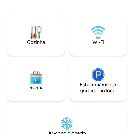
agradável varanda com jardim em
frente. O condomínio oferece piscina,
sauna, sala de TV/jogos, espaço fitness e
lavanderia. Excelente localização, com
fácil acesso a comércios, restaurantes e
atrações da cidade. Estamos a 10
minutos do parque aquático Thermas.
Cozinha
Wi-Fi
Estacionamento
Piscina
gratuito no local
Ar-condicionado