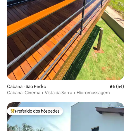
Cabana ⋅ São Pedro
5 de uma a
5 (54)
Cabana: Cinema + Vista da Serra + Hidromassagem
Preferido dos hóspedes
Entre os melhores preferidos dos hóspedes