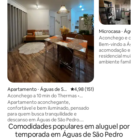
Microcasa ⋅ Águas
edro
Aconchego e confo
min do Thermas
Bem-vindo a ÁguasKit 
acomodação está l
residencial muito 
ambiente familiar,
apenas 300 metros
com fácil acesso a
atrações turísticas. O espaço conta 
ar condicionado sp
Apartamento ⋅ Águas de Sã
4,98 de uma avaliação média de 
4,98 (151)
portátil, cama qu
o Pedro
Aconchego a 10 min do Thermas •
equipada, varanda
Piscina
Apartamento aconchegante,
wi-fi e garagem. Para maior conforto,
confortável e bem iluminado, pensado
oferecemos enxov
para quem busca tranquilidade e
de higiene, de ac
descanso em Águas de São Pedro.
de hóspedes.
Comodidades populares em aluguel por
Conta com quarto climatizado e cama
queen, sala confortável com TV e acesso
temporada em Águas de São Pedro
à Netflix, mini cozinha equipada e