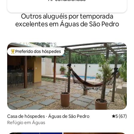
Outros aluguéis por temporada
excelentes em Águas de São Pedro
Preferido dos hóspedes
Entre os melhores preferidos dos hóspedes
Casa de hóspedes ⋅ Águas de São Pedro
5 de uma a
5 (67)
Refúgio em Águas