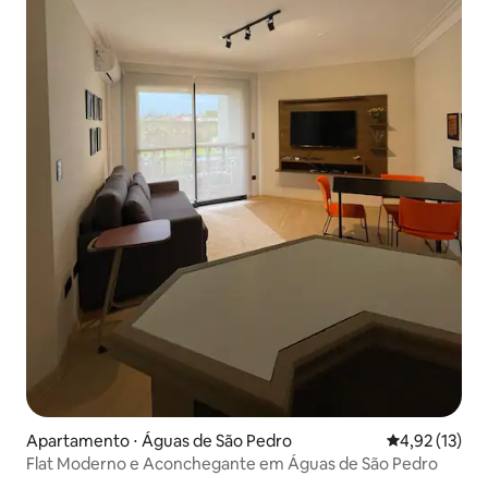
Apartamento ⋅ Águas de São Pedro
4,92 de uma a
4,92 (13)
Flat Moderno e Aconchegante em Águas de São Pedro