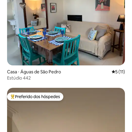
Casa ⋅ Águas de São Pedro
5 de uma a
5 (11)
Estúdio 442
Preferido dos hóspedes
Entre os melhores preferidos dos hóspedes