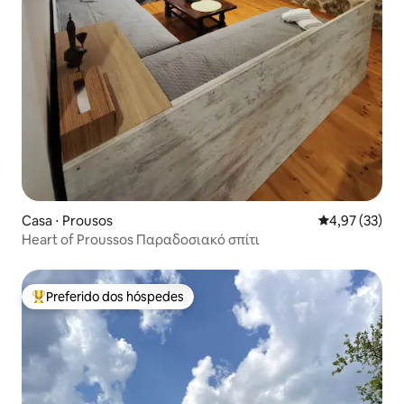
Casa ⋅ Prousos
4,97 de uma a
4,97 (33)
Heart of Proussos Παραδοσιακό σπίτι
Preferido dos hóspedes
Entre os melhores preferidos dos hóspedes