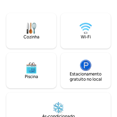
das montanhas do 
no lounge ao ar li
embutidos e um f
perfeito para noit
estrelas. Localizado em Evrytania, a 780
metros de altitud
tranquilo, este es
Cozinha
Wi-Fi
reconectar com a
Estacionamento
Piscina
gratuito no local
Ar-condicionado