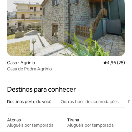
Casa ⋅ Agrinio
4,96 de uma a
4,96 (28)
Casa de Pedra Agrinio
Destinos para conhecer
Destinos perto de você
Outros tipos de acomodações
Pr
Atenas
Tirana
Aluguéis por temporada
Aluguéis por temporada