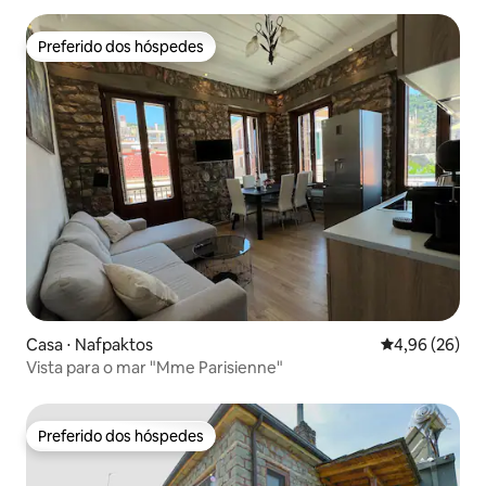
Preferido dos hóspedes
Preferido dos hóspedes
Casa ⋅ Nafpaktos
4,96 de uma a
4,96 (26)
Vista para o mar "Mme Parisienne"
Preferido dos hóspedes
Preferido dos hóspedes