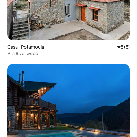
Casa ⋅ Potamoula
5 de uma 
5 (5)
Vila Riverwood