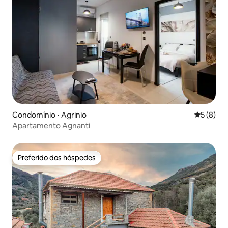
Condomínio ⋅ Agrinio
5 de uma 
5 (8)
Apartamento Agnanti
Preferido dos hóspedes
Preferido dos hóspedes