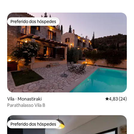
Preferido dos hóspedes
Preferido dos hóspedes
Vila ⋅ Monastiraki
4,83 de uma a
4,83 (24)
Parathalasso Vila B
Preferido dos hóspedes
Preferido dos hóspedes