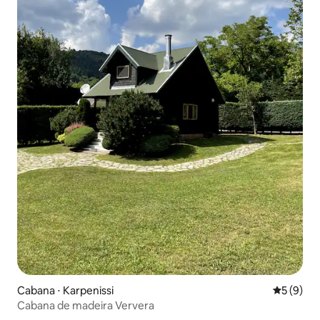
Cabana ⋅ Karpenissi
5 de uma 
5 (9)
Cabana de madeira Ververa