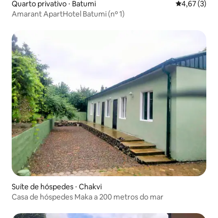
Quarto privativo ⋅ Batumi
4,67 de uma 
4,67 (3)
Amarant ApartHotel Batumi (nº 1)
Suíte de hóspedes ⋅ Chakvi
Casa de hóspedes Maka a 200 metros do mar