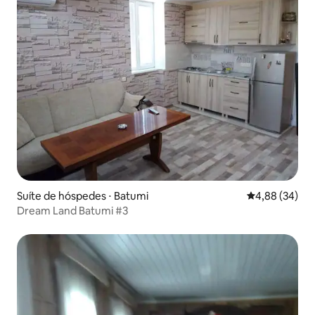
Suíte de hóspedes ⋅ Batumi
4,88 de uma a
4,88 (34)
Dream Land Batumi #3