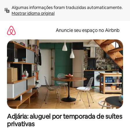
Pular
Algumas informações foram traduzidas automaticamente. 
para
Mostrar idioma original
o
conteúdo
Anuncie seu espaço no Airbnb
Adjária: aluguel por temporada de suítes
privativas