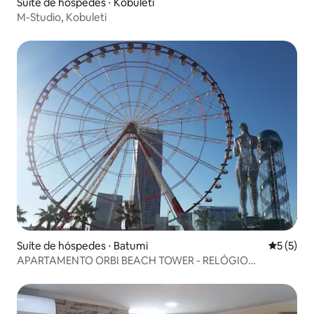
Suíte de hóspedes ⋅ Kobuleti
M-Studio, Kobuleti
Suíte de hóspedes ⋅ Batumi
5 de uma 
5 (5)
APARTAMENTO ORBI BEACH TOWER - RELÓGIO
DOURADO