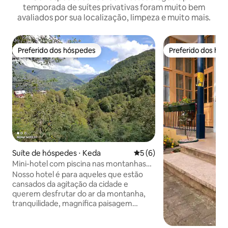
temporada de suítes privativas foram muito bem
avaliados por sua localização, limpeza e muito mais.
Preferido dos hóspedes
Preferido dos hó
Preferido dos hóspedes
Preferido dos hó
Suíte de hóspedes ⋅ Keda
5 de uma avaliação média d
5 (6)
Mini-hotel com piscina nas montanhas
de Adjara para 2 pessoas.
Nosso hotel é para aqueles que estão
cansados da agitação da cidade e
querem desfrutar do ar da montanha,
tranquilidade, magnífica paisagem
montanhosa, bem como cozinha
georgiana. Há uma cachoeira nas