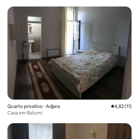
Quarto privativo ⋅ Adjara
4,82 de uma a
4,82 (11)
Casa em Batumi