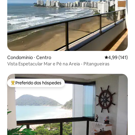
Condomínio ⋅ Centro
4,99 de uma av
4,99 (141)
Vista Espetacular Mar e Pé na Areia - Pitangueiras
Preferido dos hóspedes
Entre os melhores preferidos dos hóspedes