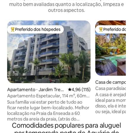
muito bem avaliadas quanto a localização, limpeza e
outros aspectos.
Preferido dos hóspedes
Preferido dos 
Entre os melhores preferidos dos hóspedes
Entre os melhore
Casa de campo ⋅ 
Casa paradisíaca 5
Apartamento ⋅ Jardim Tres
4,96 de uma avaliação média de 
4,96 (115)
pernambuco.
A casa é arejada co
Marias
Apartamento Espetacular, 114 m°, 60mts
ideal para moment
da Praia.
Sua família vai estar perto de tudo ao
disso, ela é inteir
ficar neste lugar bem-localizado. Melhor
ou seja, ideal para
localização na Praia da Enseada a 60
necessitam fácil
metros da areia da praia, (atrás do
para integrações c
Comodidades populares para aluguel
AQUÁRIO de Guarujá). Apartamento 3
amigos já que co
quartos(um suíte), 2 banheiros, ampla