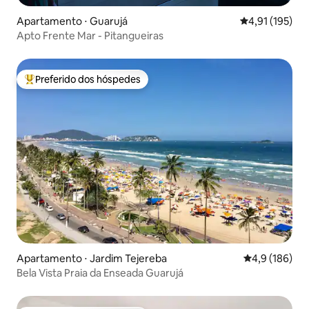
Apartamento ⋅ Guarujá
4,91 de uma av
4,91 (195)
Apto Frente Mar - Pitangueiras
Preferido dos hóspedes
Entre os melhores preferidos dos hóspedes
Apartamento ⋅ Jardim Tejereba
4,9 de uma av
4,9 (186)
Bela Vista Praia da Enseada Guarujá