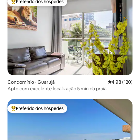
Preferido dos hóspedes
Entre os melhores preferidos dos hóspedes
Condomínio ⋅ Guarujá
4,98 de uma av
4,98 (120)
Apto com excelente localização 5 min da praia
Preferido dos hóspedes
Entre os melhores preferidos dos hóspedes