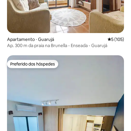
Apartamento ⋅ Guarujá
5 de uma av
5 (105)
Ap. 300 m da praia na Brunella - Enseada - Guarujá
Preferido dos hóspedes
Preferido dos hóspedes