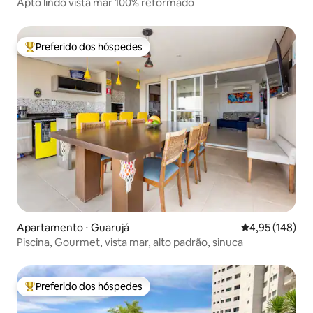
Apto lindo vista mar 100% reformado
Preferido dos hóspedes
Entre os melhores preferidos dos hóspedes
Apartamento ⋅ Guarujá
4,95 de uma av
4,95 (148)
Piscina, Gourmet, vista mar, alto padrão, sinuca
Preferido dos hóspedes
Entre os melhores preferidos dos hóspedes