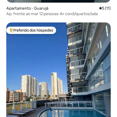
Apartamento ⋅ Guarujá
5 de uma a
5 (11)
Ap. frente ao mar 12 pessoas-Ar cond/quartos/sala
Preferido dos hóspedes
Entre os melhores preferidos dos hóspedes