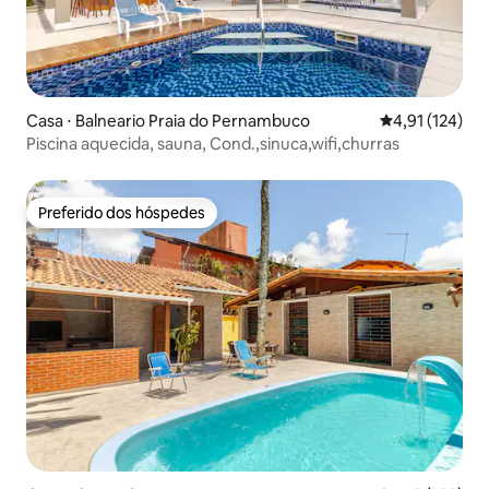
Casa ⋅ Balneario Praia do Pernambuco
4,91 de uma av
4,91 (124)
Piscina aquecida, sauna, Cond.,sinuca,wifi,churras
Preferido dos hóspedes
Preferido dos hóspedes