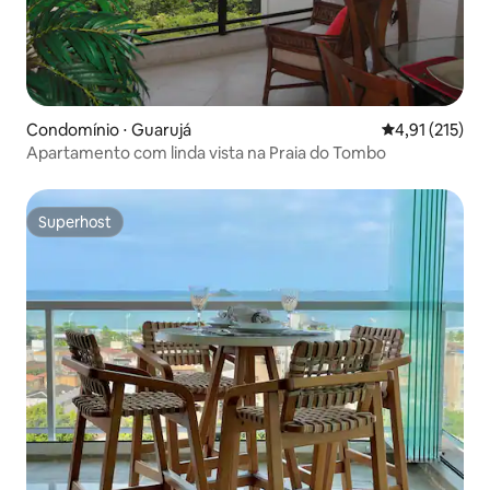
Condomínio ⋅ Guarujá
4,91 de uma av
4,91 (215)
Apartamento com linda vista na Praia do Tombo
Superhost
Superhost