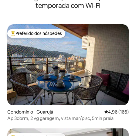
temporada com Wi-Fi
Preferido dos hóspedes
Entre os melhores preferidos dos hóspedes
Condomínio ⋅ Guarujá
4,96 de uma av
4,96 (166)
Ap 3dorm, 2 vg garagem, vista mar/pisc, 5min praia