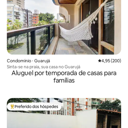
Condomínio ⋅ Guarujá
4,95 de uma ava
4,95 (200)
Sinta-se na praia, sua casa no Guarujá
Aluguel por temporada de casas para
famílias
Preferido dos hóspedes
Entre os melhores preferidos dos hóspedes