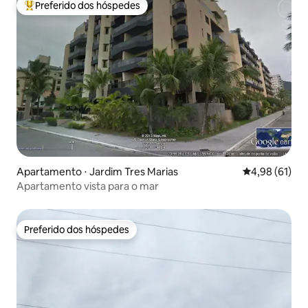
Preferido dos hóspedes
Entre os melhores preferidos dos hóspedes
Apartamento ⋅ Jardim Tres Marias
4,98 de uma a
4,98 (61)
Apartamento vista para o mar
Preferido dos hóspedes
Preferido dos hóspedes