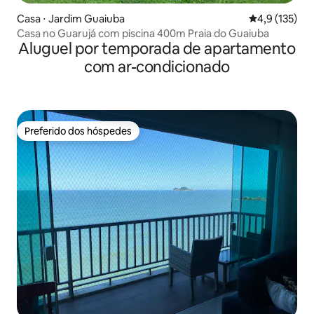
Casa ⋅ Jardim Guaiuba
4,9 de uma av
4,9 (135)
Casa no Guarujá com piscina 400m Praia do Guaiuba
Aluguel por temporada de apartamento
com ar-condicionado
Preferido dos hóspedes
Preferido dos hóspedes