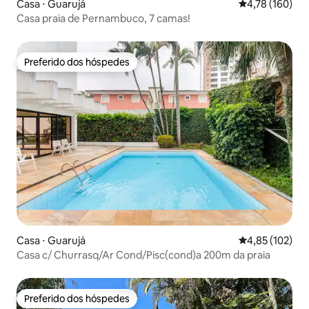
Casa ⋅ Guarujá
4,78 de uma av
4,78 (160)
Casa praia de Pernambuco, 7 camas!
Preferido dos hóspedes
Preferido dos hóspedes
Casa ⋅ Guarujá
4,85 de uma av
4,85 (102)
Casa c/ Churrasq/Ar Cond/Pisc(cond)a 200m da praia
Preferido dos hóspedes
Preferido dos hóspedes