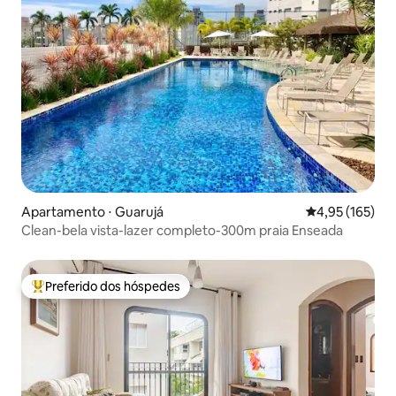
Apartamento ⋅ Guarujá
4,95 de uma av
4,95 (165)
Clean-bela vista-lazer completo-300m praia Enseada
Preferido dos hóspedes
Entre os melhores preferidos dos hóspedes