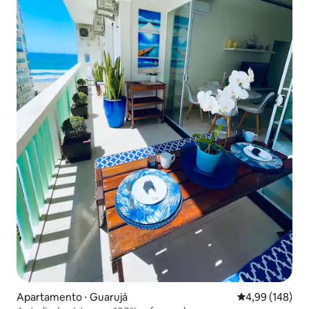
Apartamento ⋅ Guarujá
4,99 de uma av
4,99 (148)