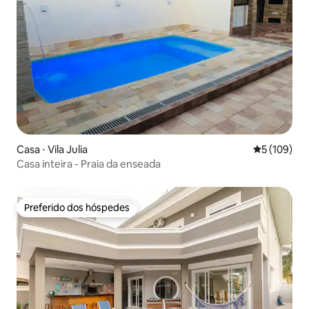
Casa ⋅ Vila Julia
5 de uma av
5 (109)
Casa inteira - Praia da enseada
Preferido dos hóspedes
Preferido dos hóspedes