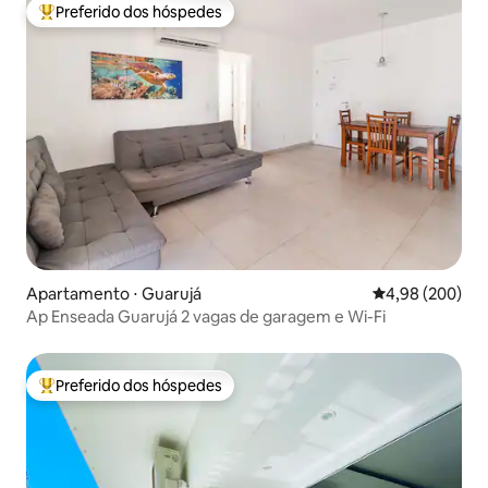
Preferido dos hóspedes
Entre os melhores preferidos dos hóspedes
Apartamento ⋅ Guarujá
4,98 de uma ava
4,98 (200)
Ap Enseada Guarujá 2 vagas de garagem e Wi-Fi
Preferido dos hóspedes
Entre os melhores preferidos dos hóspedes