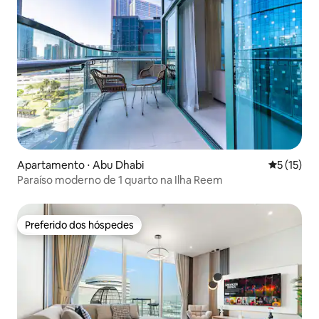
Apartamento ⋅ Abu Dhabi
5 de uma a
5 (15)
Paraíso moderno de 1 quarto na Ilha Reem
Preferido dos hóspedes
Preferido dos hóspedes