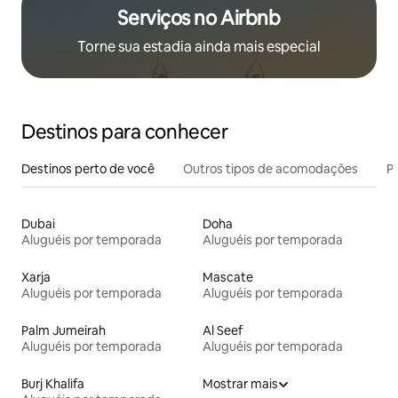
Serviços no Airbnb
Torne sua estadia ainda mais especial
Destinos para conhecer
Destinos perto de você
Outros tipos de acomodações
Pr
Dubai
Doha
Aluguéis por temporada
Aluguéis por temporada
Xarja
Mascate
Aluguéis por temporada
Aluguéis por temporada
Palm Jumeirah
Al Seef
Aluguéis por temporada
Aluguéis por temporada
Burj Khalifa
Mostrar mais