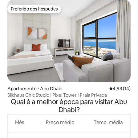
Preferido dos hóspedes
Preferido dos hóspedes
Apartamento ⋅ Abu Dhabi
4,93 de uma a
4,93 (14)
Silkhaus Chic Studio | Pixel Tower | Praia Privada
Qual é a melhor época para visitar Abu
Dhabi?
Mês
Preço médio
Temp. média