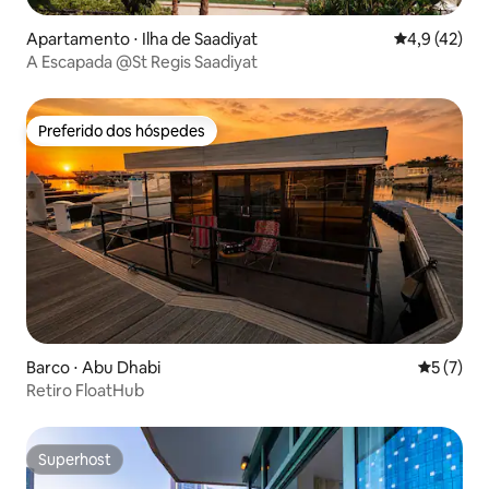
Apartamento ⋅ Ilha de Saadiyat
4,9 de uma a
4,9 (42)
A Escapada @St Regis Saadiyat
Preferido dos hóspedes
Preferido dos hóspedes
Barco ⋅ Abu Dhabi
5 de uma 
5 (7)
Retiro FloatHub
Superhost
Superhost