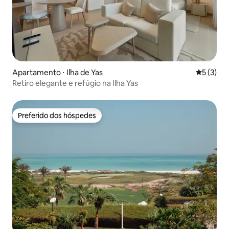
Apartamento ⋅ Ilha de Yas
5 de uma 
5 (3)
Retiro elegante e refúgio na Ilha Yas
Preferido dos hóspedes
Preferido dos hóspedes