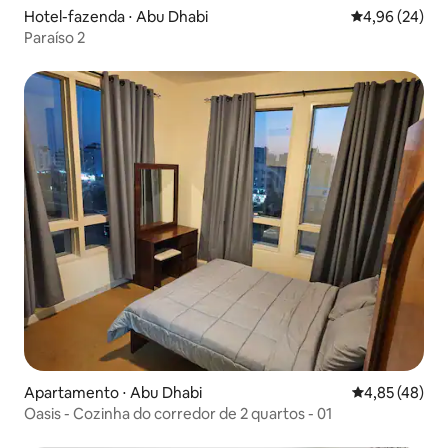
Hotel-fazenda ⋅ Abu Dhabi
4,96 de uma a
4,96 (24)
Paraíso 2
Apartamento ⋅ Abu Dhabi
4,85 de uma a
4,85 (48)
Oasis - Cozinha do corredor de 2 quartos - 01