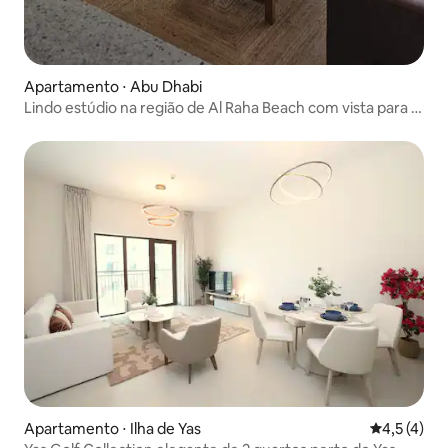
Apartamento ⋅ Abu Dhabi
Lindo estúdio na região de Al Raha Beach com vista para o
canal
Apartamento ⋅ Ilha de Yas
4,5 de uma 
4,5 (4)