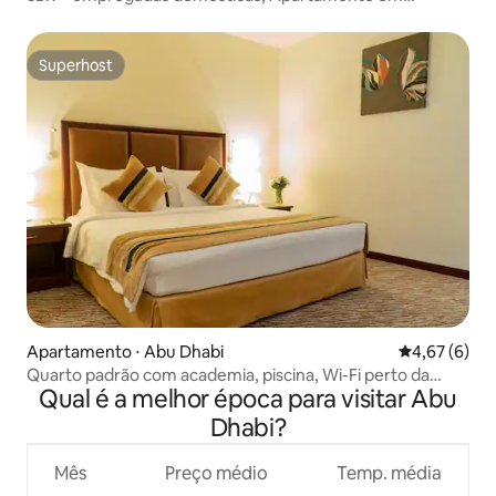
Saadiyat
Superhost
Superhost
Apartamento ⋅ Abu Dhabi
4,67 de uma 
4,67 (6)
Quarto padrão com academia, piscina, Wi-Fi perto da
Qual é a melhor época para visitar Abu
praia de Abu Dhabi
Dhabi?
Mês
Preço médio
Temp. média