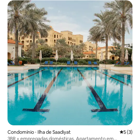
Condomínio ⋅ Ilha de Saadiyat
5 de uma 
5 (3)
3BR + empregadas domésticas, Apartamento em