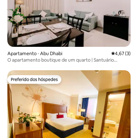
Apartamento ⋅ Abu Dhabi
4,67 de uma 
4,67 (3)
O apartamento boutique de um quarto | Santuário
privado
Preferido dos hóspedes
Preferido dos hóspedes