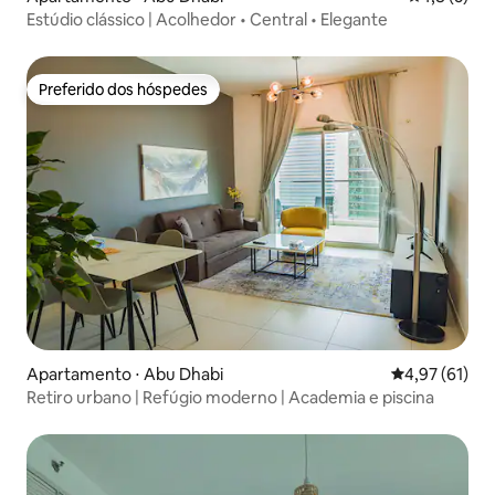
Estúdio clássico | Acolhedor • Central • Elegante
Preferido dos hóspedes
Preferido dos hóspedes
Apartamento ⋅ Abu Dhabi
4,97 de uma a
4,97 (61)
Retiro urbano | Refúgio moderno | Academia e piscina