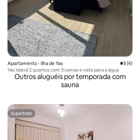
Apartamento ⋅ Ilha de Yas
5 de uma 
5 (4)
Yas Island 2 quartos com 3 camas e vista para a água
Outros aluguéis por temporada com
sauna
Superhost
Superhost