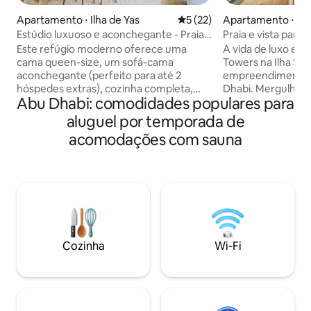
Apartamento ⋅ Ilha de Yas
5 de uma avaliação média de
5 (22)
Apartamento ⋅ Ab
Estúdio luxuoso e aconchegante - Praia
Praia e vista pano
privada - Maya
Este refúgio moderno oferece uma
A vida de luxo es
cama queen-size, um sofá-cama
Towers na Ilha Sh
aconchegante (perfeito para até 2
empreendimento à
hóspedes extras), cozinha completa,
Dhabi. Mergulhe e
Abu Dhabi: comodidades populares para
smart TV, Wi-Fi, máquina de lavar/secar
deslumbrantes do G
e varanda privativa com vista para o
desta propriedade 
aluguel por temporada de
Golfo. - Desfrute de praia privativa (EM
se com comodidade
acomodações com sauna
MANUTENÇÃO ATÉ OUTUBRO DE
incluindo uma aca
2026), 3 piscinas, 2 academias, campo de
playground seguro
minifutebol, área infantil e
convenientes no l
estacionamento gratuito. - A poucos
mercado e lavande
passos do Carrefour, Yas Marina Circuit.
necessidades são 
- 5-10 min para o Ferrari World, Yas Mall e
tesouros culturais
muito mais. - Luxo acessível com
proximidades ou r
segurança 24h. Reserve agora para uma
Faça as malas e 
Cozinha
Wi-Fi
estadia vibrante na Ilha Yas!
jornada de serenid