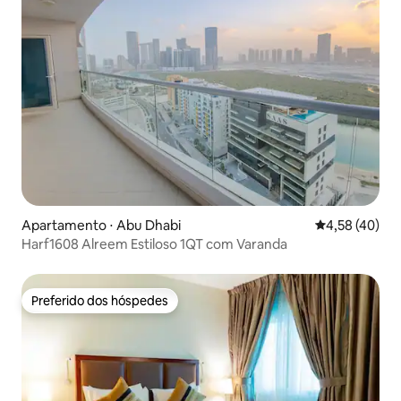
Apartamento ⋅ Abu Dhabi
4,58 de uma a
4,58 (40)
Harf1608 Alreem Estiloso 1QT com Varanda
Preferido dos hóspedes
Preferido dos hóspedes