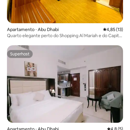
Apartamento ⋅ Abu Dhabi
4,85 de uma a
4,85 (13)
Quarto elegante perto do Shopping Al Mariah e do Capital
Park
Superhost
Superhost
Apartamento ⋅ Abu Dhabi
4,8 de uma 
4,8 (5)