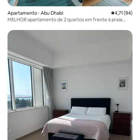
Apartamento ⋅ Abu Dhabi
4,71 de uma a
4,71 (94)
MELHOR apartamento de 2 quartos em frente à praia
(vista lateral)