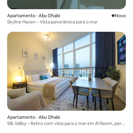
Apartamento ⋅ Abu Dhabi
Novo lugar
Novo
Skyline Haven – Vista panorâmica para o mar
Apartamento ⋅ Abu Dhabi
Silk Valley – Retiro com vista para o mar em Al Reem, perto
da praia