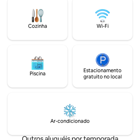
com ar-condicionado é composta por 3
família e os amigo
quartos. Está disponível uma TV de tela
para si mesmo ou 
plana. A acomodação é para não
mudança de cenári
fumantes. O aeroporto mais próximo é o
retiro ideal.
Cozinha
Wi-Fi
KIA, a 67 km da vila.
Estacionamento
Piscina
gratuito no local
Ar-condicionado
Outros aluguéis por temporada