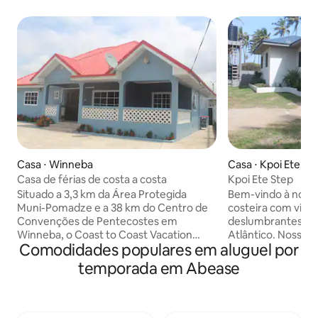
Casa ⋅ Winneba
Casa ⋅ Kpoi Ete St
Casa de férias de costa a costa
Kpoi Ete Step
Situado a 3,3 km da Área Protegida
Bem-vindo à nossa 
Muni-Pomadze e a 38 km do Centro de
costeira com vist
Convenções de Pentecostes em
deslumbrantes co
Winneba, o Coast to Coast Vacation
Atlântico. Nosso l
Comodidades populares em aluguel por
Home oferece acomodações com
muita paz e privacidade. Você
cozinha. Esta propriedade oferece
desobstruídas da 
temporada em Abease
acesso a uma varanda, estacionamento
os quartos. Sua família e amigos podem
privativo gratuito e Wi-Fi gratuito.
relaxar e ver as ondas
Oferecendo acesso direto a um terraço
está procurando u
com vista para o jardim, a espaçosa vila
se concentrar em 