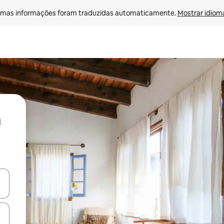
mas informações foram traduzidas automaticamente. 
Mostrar idioma
ore-os usando as seta para cima e para baixo do teclado ou tocando e