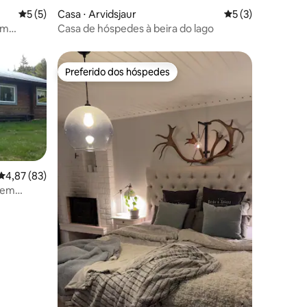
ções
5 de uma avaliação média de 5, 5 avaliações
5 (5)
Casa ⋅ Arvidsjaur
5 de uma avaliaçã
5 (3)
em
Casa de hóspedes à beira do lago
Preferido dos hóspedes
Preferido dos hóspedes
4,87 de uma avaliação média de 5, 83 avaliações
4,87 (83)
 em
ções