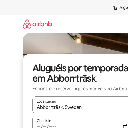
Pular
Algu
para
o
conteúdo
Aluguéis por temporada
em Abborrträsk
Encontre e reserve lugares incríveis no Airbnb
Localização
Quando os resultados estiverem disponíveis, expl
Check-in