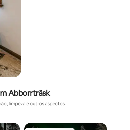
em Abborrträsk
o, limpeza e outros aspectos.
Apartame