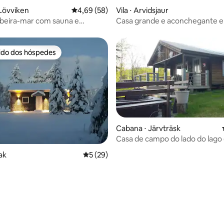
média de 5, 16 avaliações
Lövviken
4,69 de uma avaliação média de 5, 58 avalia
4,69 (58)
Vila ⋅ Arvidsjaur
beira-mar com sauna e
Casa grande e aconchegante 
nto
Arvidsjaur
rido dos hóspedes
 melhores preferidos dos hóspedes
Cabana ⋅ Järvträsk
Casa de campo do lado do lago
 média de 5, 9 avaliações
Järvträsk
ak
5 de uma avaliação média de 5, 29 avalia
5 (29)