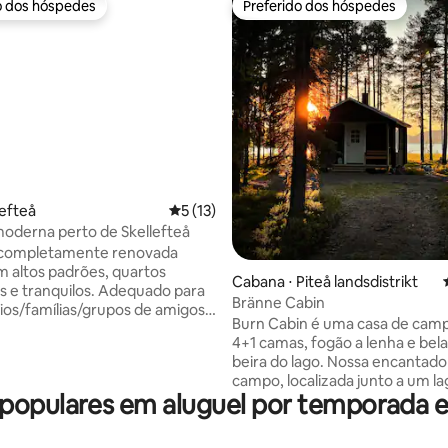
o dos hóspedes
Preferido dos hóspedes
o dos hóspedes
Preferido dos hóspedes
média de 5, 34 avaliações
lefteå
5 de uma avaliação média de 5, 13 avalia
5 (13)
oderna perto de Skellefteå
a completamente renovada
m altos padrões, quartos
Cabana ⋅ Piteå landsdistrikt
s e tranquilos. Adequado para
Bränne Cabin
os/famílias/grupos de amigos,
Burn Cabin é uma casa de cam
ciam acomodações agradáveis
4+1 camas, fogão a lenha e bela
iente calmo e tranquilo. A 10
beira do lago. Nossa encantadora casa de
a cidade. Boas conexões de
campo, localizada junto a um 
opulares em aluguel por temporada 
cabo arborizado mais antigo, é
a cozinha têm eletrodomésticos
refúgio para quem quer experi
 tudo. Cozinha grande
natureza selvagem sueca. O verão
e equipada e totalmente