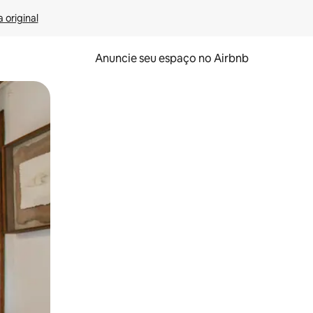
 original
Anuncie seu espaço no Airbnb
 deslizando o dedo na tela.