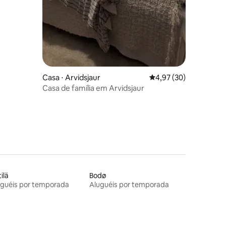
Casa ⋅ Arvidsjaur
4,97 de uma avaliação
4,97 (30)
Casa de família em Arvidsjaur
tilä
Bodø
uguéis por temporada
Aluguéis por temporada