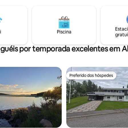
oferece sol da meia-noite e ót
. Hotel padrão em roupas de
para lúcio e poleiro. Aqui, ta
rande pátio
uma truta recorde! O inverno
do com churrasqueira a gás e
geralmente oferece aurora ou 
jantar/lounge, pavilhão.
luar, e, em seguida, geralmente
ueco e inglês
Estac
que cochila nos entusiastas da
i
Piscina
gratui
gelo da nascente, você terá u
área cinza.
uguéis por temporada excelentes em A
Preferido dos hóspedes
Preferido dos hóspedes