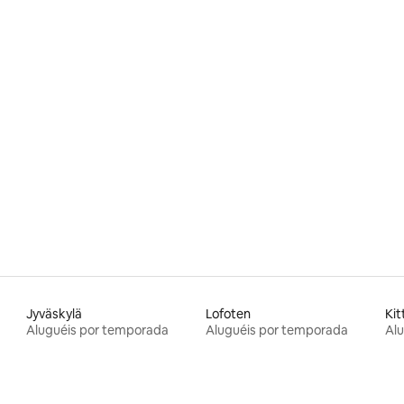
Jyväskylä
Lofoten
Kit
Aluguéis por temporada
Aluguéis por temporada
Al