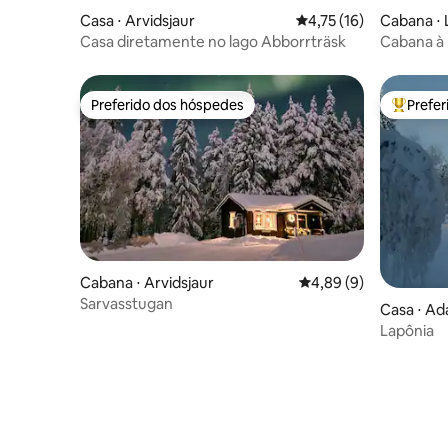
Casa ⋅ Arvidsjaur
4,75 de uma avaliação 
4,75 (16)
Cabana ⋅ 
Casa diretamente no lago Abborrträsk
Cabana à 
relaxame
Preferido dos hóspedes
Prefe
Preferido dos hóspedes
Entre os
Cabana ⋅ Arvidsjaur
4,89 de uma avaliação
4,89 (9)
Sarvasstugan
Casa ⋅ Ad
Lapônia