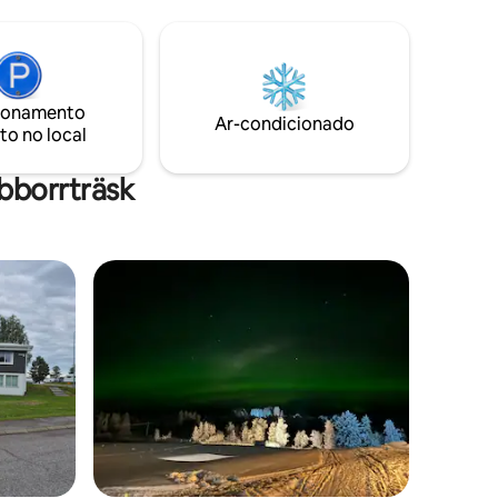
ima pesca
mbém houve
o belo
 é o lago
ionamento
 pesca. No
Ar-condicionado
to no local
ma grande
bborrträsk