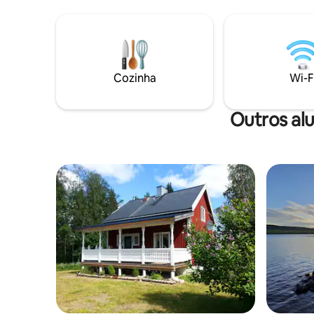
noite e relaxe na sauna. A apenas 15 km
mobiliada
da cidade, com acesso a ônibus nas
cama e toalhas. G
proximidades. Bem-vindo ao nosso chalé
pavimenta
acolhedor e familiar, situado em nossa
grupo de 
propriedade, cercado pela natureza.
Falamos s
Cozinha
Wi-F
Outros al