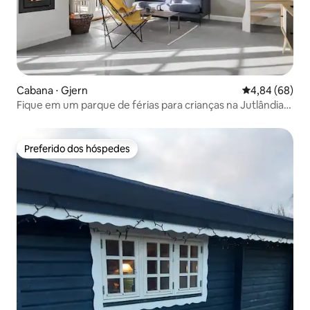
Cabana ⋅ Gjern
4,84 de uma av
4,84 (68)
Fique em um parque de férias para crianças na Jutlândia
Central.
Preferido dos hóspedes
Preferido dos hóspedes