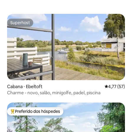
Superhost
Superhost
Cabana ⋅ Ebeltoft
4,77 de uma a
4,77 (57)
Charme - novo, salão, minigolfe, padel, piscina
Preferido dos hóspedes
Entre os melhores preferidos dos hóspedes