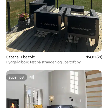
Cabana ⋅ Ebeltoft
4,81 de uma a
4,81 (21)
Hyggelig bolig tæt på stranden og Ebeltoft by.
Superhost
Superhost