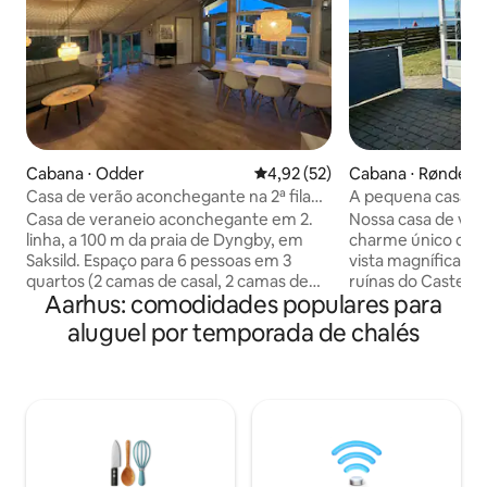
Cabana ⋅ Odder
4,92 de uma avaliação média de
4,92 (52)
Cabana ⋅ Rønde
Casa de verão aconchegante na 2ª fila
A pequena casa az
da praia de Dyngby
Casa de veraneio aconchegante em 2.
Nossa casa de ver
linha, a 100 m da praia de Dyngby, em
charme único de 
Saksild. Espaço para 6 pessoas em 3
vista magnífica pa
quartos (2 camas de casal, 2 camas de
ruínas do Castelo 
Aarhus: comodidades populares para
solteiro). Cozinha/sala de estar, lareira a
apenas 25 passos 
lenha, Wi-Fi, Chromecast e sauna.
para crianças. A c
aluguel por temporada de chalés
Jardim privativo com terraço,
do atual propriet
trampolim, churrasqueira, móveis de
terreno. Aqui há 
jardim, espreguiçadeiras Praia adequada
relaxamento, temp
para crianças, minigolfe e sorveteria nas
experiências na natureza.
proximidades. 2 animais de estimação
o verdadeiro con
permitidos. Há uma cerca baixa ao redor
um ambiente idílic
do terreno. Traga suas próprias roupas
como as ruínas do 