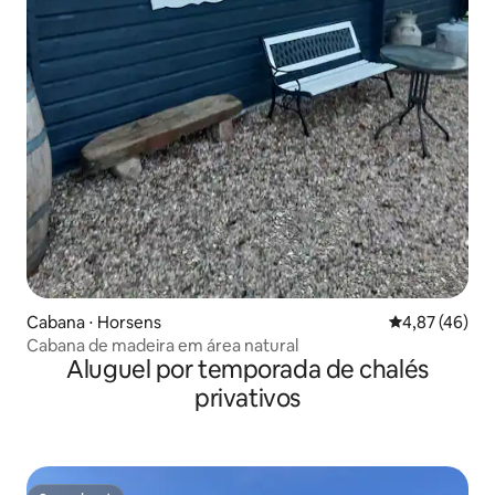
Cabana ⋅ Horsens
4,87 de uma a
4,87 (46)
Cabana de madeira em área natural
Aluguel por temporada de chalés
privativos