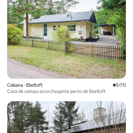
Cabana ⋅ Ebeltoft
5 de uma a
5 (11)
Casa de campo aconchegante perto de Ebeltoft