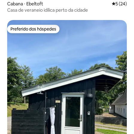
Cabana ⋅ Ebeltoft
5 de uma a
5 (24)
Casa de veraneio idílica perto da cidade
Preferido dos hóspedes
Preferido dos hóspedes