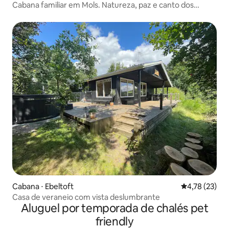
Cabana familiar em Mols. Natureza, paz e canto dos
pássaros.
Cabana ⋅ Ebeltoft
4,78 de uma a
4,78 (23)
Casa de veraneio com vista deslumbrante
Aluguel por temporada de chalés pet
friendly