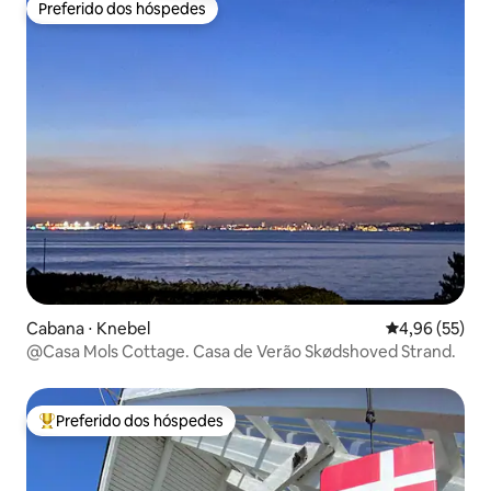
Preferido dos hóspedes
Preferido dos hóspedes
Cabana ⋅ Knebel
4,96 de uma a
4,96 (55)
@Casa Mols Cottage. Casa de Verão Skødshoved Strand.
Preferido dos hóspedes
Entre os melhores preferidos dos hóspedes