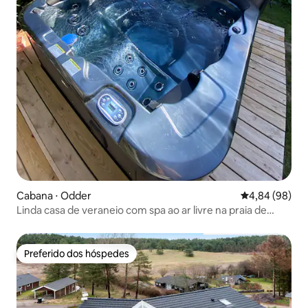
Cabana ⋅ Odder
4,84 de uma av
4,84 (98)
Linda casa de veraneio com spa ao ar livre na praia de
Dyngby
Preferido dos hóspedes
Preferido dos hóspedes