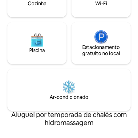
de cama e toalhas. Pranchas de SUP e
Parque Nacional M
Cozinha
Wi-Fi
bicicletas podem ser usadas
diversões Djurs s
gratuitamente, veja as fotos
Aarhus, Aros, Tivol
Eletricidade: 3 DKK/kWh, cobrada de
@det_lille_blaa_p
acordo com o consumo
Estacionamento
Piscina
gratuito no local
Ar-condicionado
Aluguel por temporada de chalés com
hidromassagem