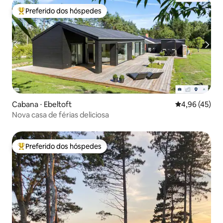
Preferido dos hóspedes
Entre os melhores preferidos dos hóspedes
Cabana ⋅ Ebeltoft
4,96 de uma a
4,96 (45)
Nova casa de férias deliciosa
Preferido dos hóspedes
Entre os melhores preferidos dos hóspedes