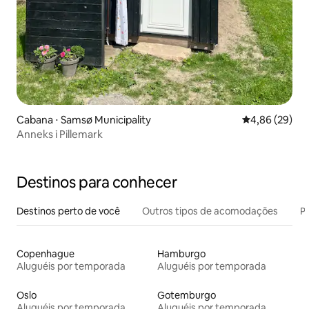
Cabana ⋅ Samsø Municipality
4,86 de uma a
4,86 (29)
Anneks i Pillemark
Destinos para conhecer
Destinos perto de você
Outros tipos de acomodações
Pr
Copenhague
Hamburgo
Aluguéis por temporada
Aluguéis por temporada
Oslo
Gotemburgo
Aluguéis por temporada
Aluguéis por temporada