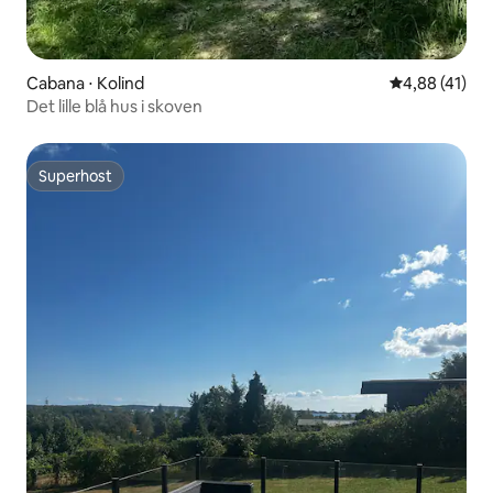
Cabana ⋅ Kolind
4,88 de uma a
4,88 (41)
Det lille blå hus i skoven
Superhost
Superhost