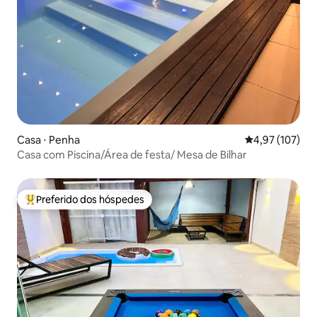
Casa ⋅ Penha
4,97 de uma av
4,97 (107)
Casa com Piscina/Área de festa/ Mesa de Bilhar
Preferido dos hóspedes
Entre os melhores preferidos dos hóspedes