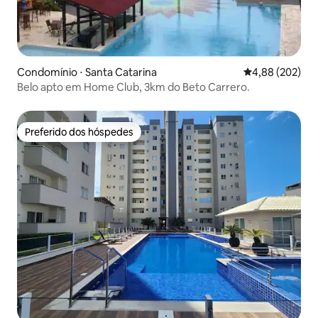
Condomínio ⋅ Santa Catarina
4,88 de uma ava
4,88 (202)
Belo apto em Home Club, 3km do Beto Carrero.
Preferido dos hóspedes
Preferido dos hóspedes