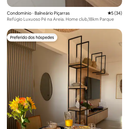
Condomínio ⋅ Balneário Piçarras
5 de uma a
5 (34)
Refúgio Luxuoso Pé na Areia. Home club,18km Parque
Preferido dos hóspedes
Preferido dos hóspedes