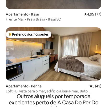
Apartamento ⋅ Itajaí
4,99 de uma a
4,99 (77)
Frente Mar - Praia Brava - Itajaí SC
Preferido dos hóspedes
Entre os melhores preferidos dos hóspedes
Apartamento ⋅ Penha
5 de uma a
5 (43)
Loft FB, vista para o mar, edifício à beira-mar, Beto
Outros aluguéis por temporada
Carrero!
excelentes perto de A Casa Do Por Do