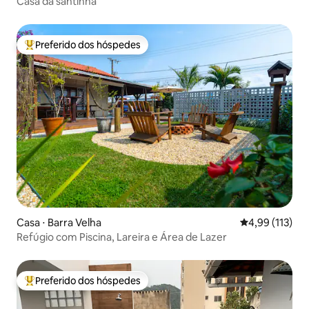
Casa da santinha
Preferido dos hóspedes
Entre os melhores preferidos dos hóspedes
Casa ⋅ Barra Velha
4,99 de uma av
4,99 (113)
Refúgio com Piscina, Lareira e Área de Lazer
Preferido dos hóspedes
Entre os melhores preferidos dos hóspedes