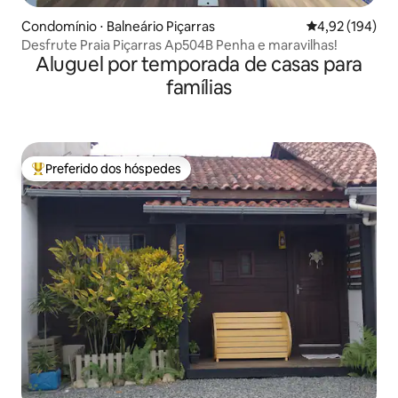
Condomínio ⋅ Balneário Piçarras
4,92 de uma av
4,92 (194)
Desfrute Praia Piçarras Ap504B Penha e maravilhas!
Aluguel por temporada de casas para
famílias
Preferido dos hóspedes
Entre os melhores preferidos dos hóspedes