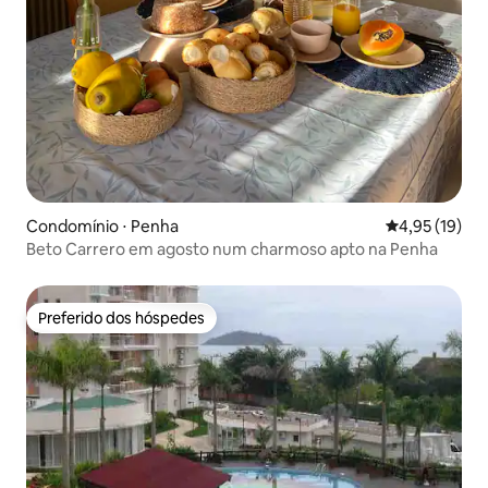
Condomínio ⋅ Penha
4,95 de uma a
4,95 (19)
Beto Carrero em agosto num charmoso apto na Penha
Preferido dos hóspedes
Preferido dos hóspedes