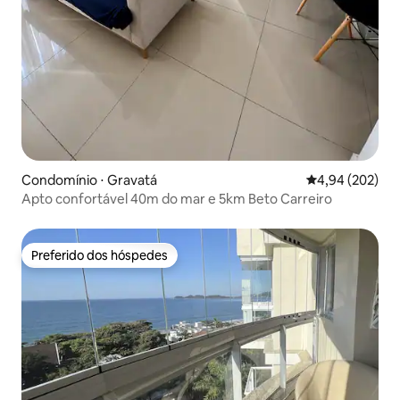
Condomínio ⋅ Gravatá
4,94 de uma ava
4,94 (202)
Apto confortável 40m do mar e 5km Beto Carreiro
Preferido dos hóspedes
Preferido dos hóspedes