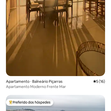
Apartamento ⋅ Balneário Piçarras
5 de uma a
5 (16)
Apartamento Moderno Frente Mar
Preferido dos hóspedes
Entre os melhores preferidos dos hóspedes