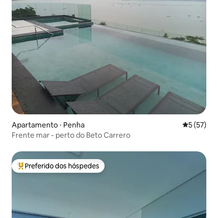
Apartamento ⋅ Penha
5 de uma a
5 (57)
Frente mar - perto do Beto Carrero
Preferido dos hóspedes
Entre os melhores preferidos dos hóspedes