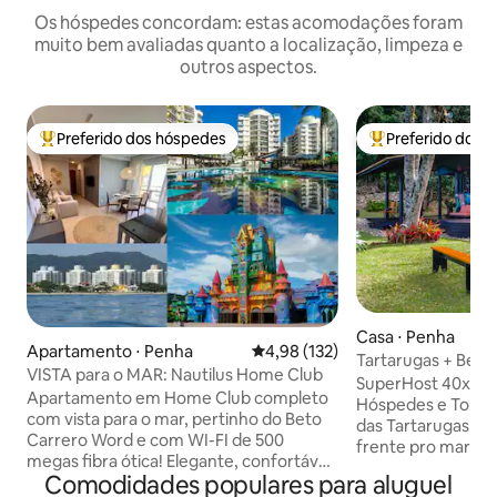
Os hóspedes concordam: estas acomodações foram
muito bem avaliadas quanto a localização, limpeza e
outros aspectos.
Preferido dos hóspedes
Preferido dos 
Entre os melhores preferidos dos hóspedes
Entre os melhore
Casa ⋅ Penha
Apartamento ⋅ Penha
4,98 de uma avaliação média de 
4,98 (132)
Tartarugas + Beto 
VISTA para o MAR: Nautilus Home Club
Pôr do Sol®
SuperHost 40x seg
Apartamento em Home Club completo
Hóspedes e Top 10%. Em pleno San
com vista para o mar, pertinho do Beto
das Tartarugas Mar
Carrero Word e com WI-FI de 500
frente pro mar, pôr do
megas fibra ótica! Elegante, confortável
minutos do Beto Ca
Comodidades populares para aluguel
e espaçoso para curtir suas férias em
novo, quente e frio. Vista espetacula