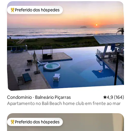
Preferido dos hóspedes
Entre os melhores preferidos dos hóspedes
Condomínio ⋅ Balneário Piçarras
4,9 de uma av
4,9 (164)
Apartamento no Bali Beach home club em frente ao mar
Preferido dos hóspedes
Entre os melhores preferidos dos hóspedes