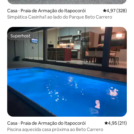
Casa ⋅ Praia de Armação do Itapocorói
4,97 de uma av
4,97 (328)
Simpática Casinha1 ao lado do Parque Beto Carrero
Superhost
Superhost
Casa ⋅ Praia de Armação do Itapocorói
4,95 de uma av
4,95 (211)
Piscina aquecida casa próxima ao Beto Carrero