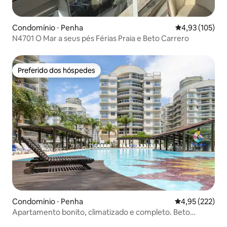
Condomínio ⋅ Penha
4,93 de uma av
4,93 (105)
N4701 O Mar a seus pés Férias Praia e Beto Carrero
Preferido dos hóspedes
Preferido dos hóspedes
Condomínio ⋅ Penha
4,95 de uma av
4,95 (222)
Apartamento bonito, climatizado e completo. Beto
Carrero