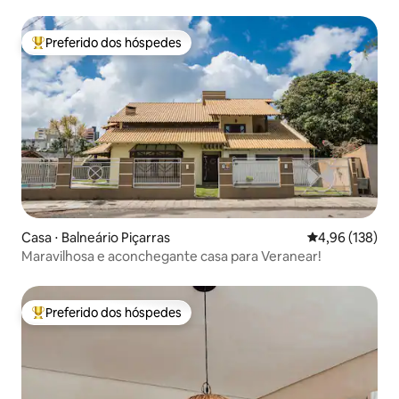
Preferido dos hóspedes
Entre os melhores preferidos dos hóspedes
Casa ⋅ Balneário Piçarras
4,96 de uma av
4,96 (138)
Maravilhosa e aconchegante casa para Veranear!
Preferido dos hóspedes
Entre os melhores preferidos dos hóspedes