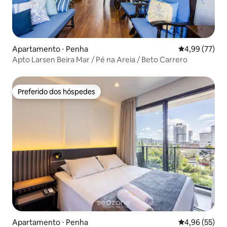
Apartamento ⋅ Penha
4,99 de uma a
4,99 (77)
Apto Larsen Beira Mar / Pé na Areia / Beto Carrero
Preferido dos hóspedes
Preferido dos hóspedes
Apartamento ⋅ Penha
4,96 de uma a
4,96 (55)