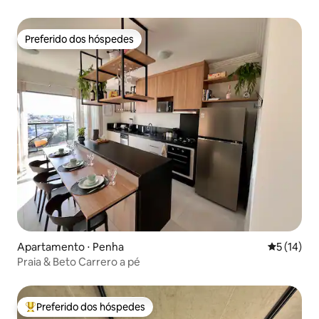
Preferido dos hóspedes
Preferido dos hóspedes
Apartamento ⋅ Penha
5 de uma a
5 (14)
Praia & Beto Carrero a pé
Preferido dos hóspedes
Entre os melhores preferidos dos hóspedes