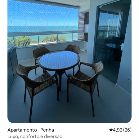
Apartamento ⋅ Penha
4,92 de uma a
4,92 (26)
Luxo, conforto e diversão!