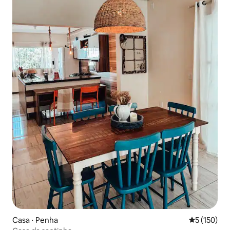
Casa ⋅ Penha
5 de uma av
5 (150)