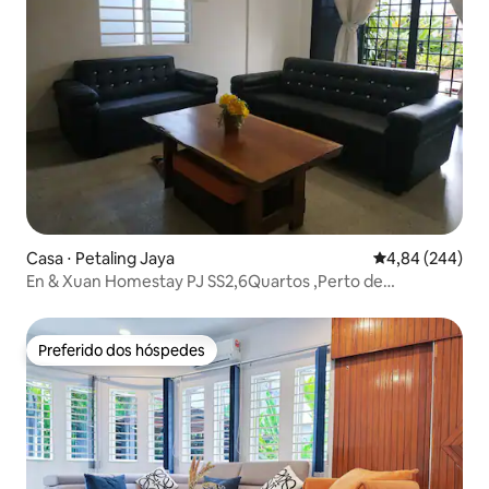
Casa ⋅ Petaling Jaya
4,84 de uma ava
4,84 (244)
En & Xuan Homestay PJ SS2,6Quartos ,Perto de
Shoppings
Preferido dos hóspedes
Preferido dos hóspedes