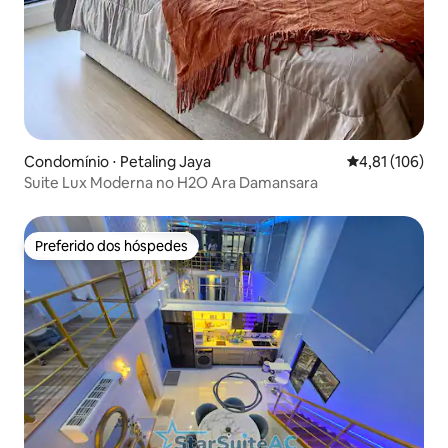
Condomínio ⋅ Petaling Jaya
4,81 de uma av
4,81 (106)
Suite Lux Moderna no H2O Ara Damansara
Preferido dos hóspedes
Preferido dos hóspedes