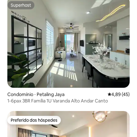
Superhost
Superhost
Condomínio ⋅ Petaling Jaya
4,89 de uma a
4,89 (45)
1-6pax 3BR Família 1U Varanda Alto Andar Canto
Preferido dos hóspedes
Preferido dos hóspedes