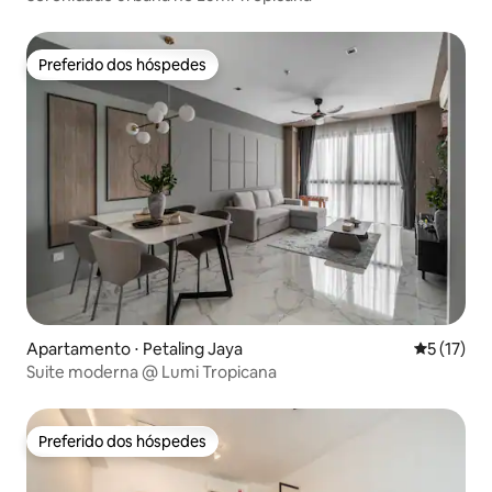
Preferido dos hóspedes
Preferido dos hóspedes
Apartamento ⋅ Petaling Jaya
5 de uma a
5 (17)
Suite moderna @ Lumi Tropicana
Preferido dos hóspedes
Preferido dos hóspedes