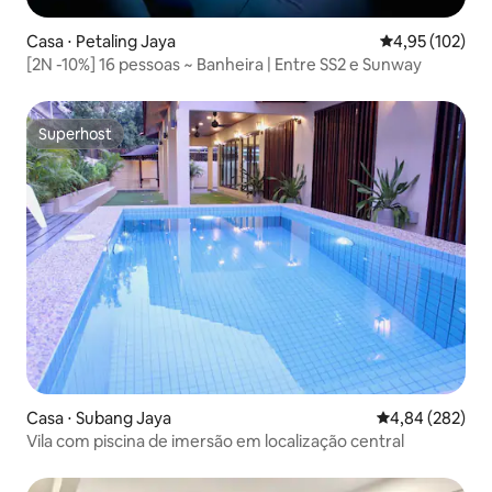
Casa ⋅ Petaling Jaya
4,95 de uma av
4,95 (102)
[2N -10%] 16 pessoas ~ Banheira | Entre SS2 e Sunway
Superhost
Superhost
Casa ⋅ Subang Jaya
4,84 de uma ava
4,84 (282)
Vila com piscina de imersão em localização central