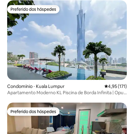
Preferido dos hóspedes
Preferido dos hóspedes
Condomínio ⋅ Kuala Lumpur
4,95 de uma av
4,95 (171)
Apartamento Moderno KL Piscina de Borda Infinita | Opus
Residences
Preferido dos hóspedes
Preferido dos hóspedes