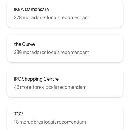
PROIBIDO FUMAR NO APARTAMENTO.
Por favor, respeite esta regra da casa, se
IKEA Damansara
você deixar a unidade cheirando a
378 moradores locais recomendam
cigarro, cobraremos um adicional de
RM300 para limpeza. Livrar-se do cheiro
de cigarro leva dias e teremos que
recusar o hóspede que fará o check-in
depois de você para fins de limpeza. 禁止
the Curve
在单位内吸烟。 如果退房后单位内有残留
239 moradores locais recomendam
烟味，我们将收取额外 RM300的清洁费
用。 去除香烟的气味非常不容易，需要数
天时间 ，将会导致我们需要取消接下来登
记入住的客人。敬请各位入住的客人尊重
房子的规则。 Por favor, estritamente
IPC Shopping Centre
sem festas, durian, mangoesteen ou uso
de substâncias/drogas dentro das
46 moradores locais recomendam
instalações. 严格禁止携带榴莲、山竹或毒
品进入单位。 Encontraremos você no
check-in para ter certeza de que você
tem tudo o que precisa! Com vista para
o centro de Petaling Jaya, o
TGV
apartamento fica no bairro de
18 moradores locais recomendam
Damansara Perdana, adjacente a
Mutiara Damansara e Bandar Utama. O