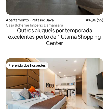
Apartamento ⋅ Petaling Jaya
4,96 de uma a
4,96 (55)
Casa Bohème Império Damansara
Outros aluguéis por temporada
excelentes perto de 1 Utama Shopping
Center
Preferido dos hóspedes
Preferido dos hóspedes