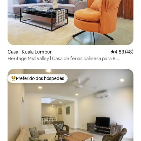
Casa ⋅ Kuala Lumpur
4,83 de uma a
4,83 (48)
Heritage Mid Valley l Casa de férias balinesa para 8
pessoas
Preferido dos hóspedes
Entre os melhores preferidos dos hóspedes