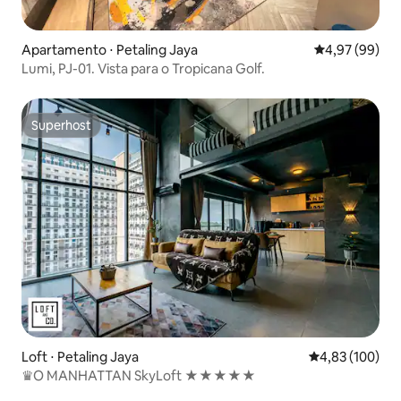
Apartamento ⋅ Petaling Jaya
4,97 de uma a
4,97 (99)
Lumi, PJ-01. Vista para o Tropicana Golf.
Superhost
Superhost
Loft ⋅ Petaling Jaya
4,83 de uma av
4,83 (100)
♛O MANHATTAN SkyLoft ★★★★★