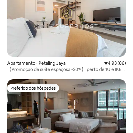
Apartamento ⋅ Petaling Jaya
4,93 de uma a
4,93 (86)
【Promoção de suíte espaçosa -20%】 perto de 1U e IKEA
Hospital
Preferido dos hóspedes
Preferido dos hóspedes