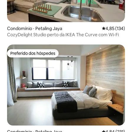
Condomínio ⋅ Petaling Jaya
4,85 de uma av
4,85 (134)
CozyDelight Studio perto da IKEA The Curve com Wi-Fi
Preferido dos hóspedes
Preferido dos hóspedes
Condomínio ⋅ Petaling Jaya
4,84 de uma av
4,84 (231)