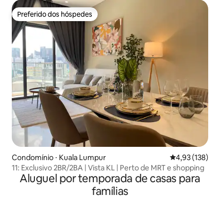
Preferido dos hóspedes
Preferido dos hóspedes
Condomínio ⋅ Kuala Lumpur
4,93 de uma av
4,93 (138)
11: Exclusivo 2BR/2BA | Vista KL | Perto de MRT e shopping
Aluguel por temporada de casas para
famílias