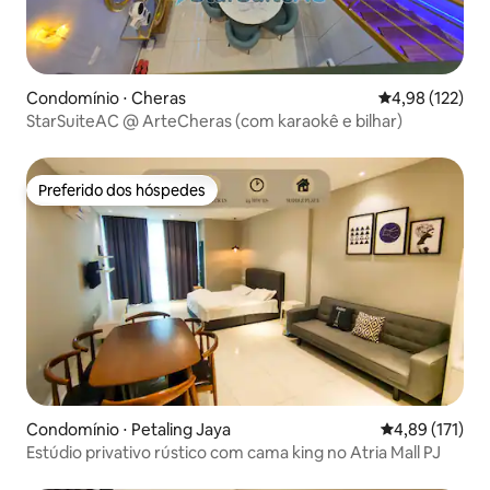
Condomínio ⋅ Cheras
4,98 de uma av
4,98 (122)
StarSuiteAC @ ArteCheras (com karaokê e bilhar)
Preferido dos hóspedes
Preferido dos hóspedes
Condomínio ⋅ Petaling Jaya
4,89 de uma av
4,89 (171)
Estúdio privativo rústico com cama king no Atria Mall PJ