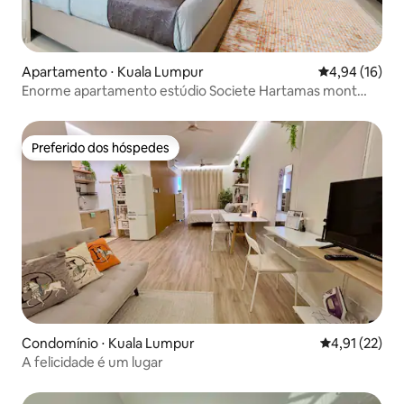
Apartamento ⋅ Kuala Lumpur
4,94 de uma a
4,94 (16)
Enorme apartamento estúdio Societe Hartamas mont
kiara
Preferido dos hóspedes
Preferido dos hóspedes
Condomínio ⋅ Kuala Lumpur
4,91 de uma a
4,91 (22)
A felicidade é um lugar