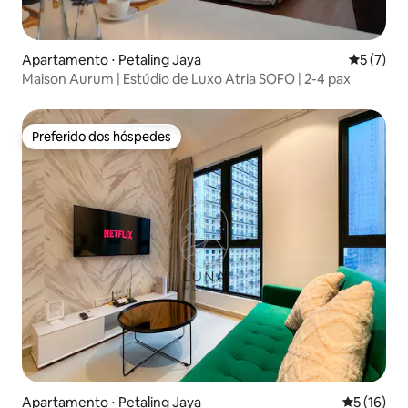
Apartamento ⋅ Petaling Jaya
5 de uma 
5 (7)
Maison Aurum | Estúdio de Luxo Atria SOFO | 2-4 pax
Preferido dos hóspedes
Preferido dos hóspedes
Apartamento ⋅ Petaling Jaya
5 de uma a
5 (16)