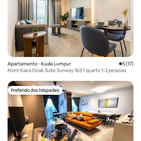
Apartamento ⋅ Kuala Lumpur
5 de uma a
5 (17)
Mont Kiara Ooak Suíte Sunway 163 1 quarto 1-2 pessoas
Preferido dos hóspedes
Preferido dos hóspedes