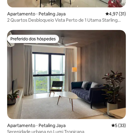
Apartamento ⋅ Petaling Jaya
4,97 de uma a
4,97 (31)
2 Quartos Desbloqueio Vista Perto de 1 Utama Starling
Mall
Preferido dos hóspedes
Preferido dos hóspedes
Apartamento ⋅ Petaling Jaya
5 de uma a
5 (33)
Serenidade urbana no Lumi Tropicana