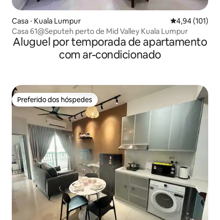
Casa ⋅ Kuala Lumpur
4,94 de uma av
4,94 (101)
Casa 61@Seputeh perto de Mid Valley Kuala Lumpur
Aluguel por temporada de apartamento
com ar-condicionado
Preferido dos hóspedes
Preferido dos hóspedes