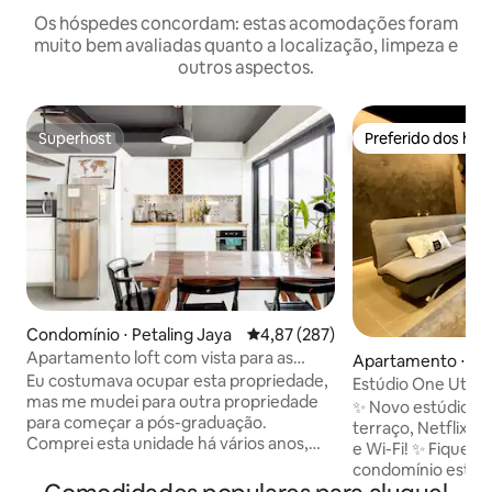
Os hóspedes concordam: estas acomodações foram
muito bem avaliadas quanto a localização, limpeza e
outros aspectos.
Superhost
Preferido dos hó
Superhost
Preferido dos hó
Condomínio ⋅ Petaling Jaya
4,87 de uma avaliação média de 
4,87 (287)
Apartamento loft com vista para as
Apartamento ⋅ Pet
Torres Gêmeas
Eu costumava ocupar esta propriedade,
Estúdio One Utam
mas me mudei para outra propriedade
✨ Novo estúdio e
para começar a pós-graduação.
terraço, Netflix,
Comprei esta unidade há vários anos,
e Wi-Fi! ✨ Fique em nosso novo
pois gostei do layout moderno do loft e
condomínio estúdi
da vista incrível do andar alto,
no MOSSAZ! Perfei