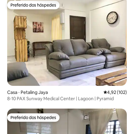
Preferido dos hóspedes
Preferido dos hóspedes
Casa ⋅ Petaling Jaya
4,92 de uma av
4,92 (102)
8-10 PAX Sunway Medical Center | Lagoon | Pyramid
Preferido dos hóspedes
Preferido dos hóspedes