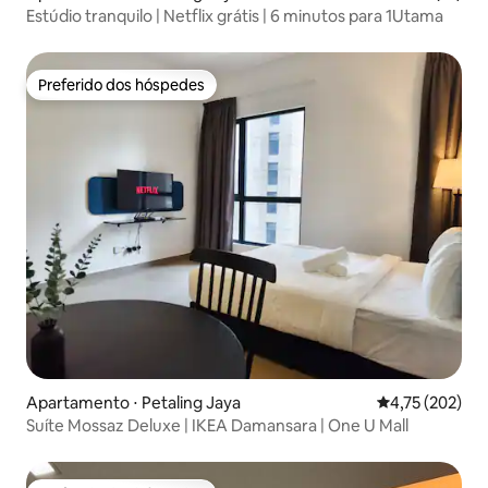
Estúdio tranquilo | Netflix grátis | 6 minutos para 1Utama
Preferido dos hóspedes
Preferido dos hóspedes
Apartamento ⋅ Petaling Jaya
4,75 de uma av
4,75 (202)
Suíte Mossaz Deluxe | IKEA Damansara | One U Mall