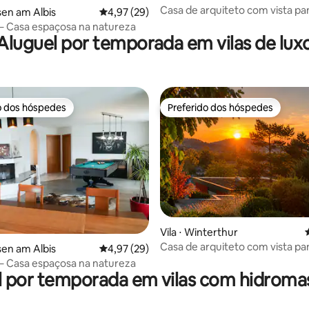
Casa de arquiteto com vista p
sen am Albis
4,97 de uma avaliação média de 5, 29 avalia
4,97 (29)
e design
s – Casa espaçosa na natureza
Aluguel por temporada em vilas de lux
o dos hóspedes
Preferido dos hóspedes
o dos hóspedes
Preferido dos hóspedes
édia de 5, 269 avaliações
Vila ⋅ Winterthur
Casa de arquiteto com vista p
sen am Albis
4,97 de uma avaliação média de 5, 29 avalia
4,97 (29)
e design
s – Casa espaçosa na natureza
l por temporada em vilas com hidrom