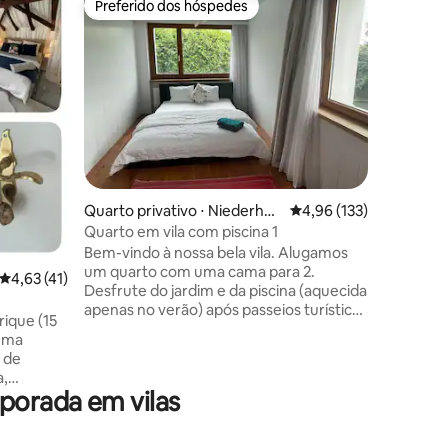
Preferido dos hóspedes
Prefe
Preferido dos hóspedes
Entre o
Quarto de
Ótimo qu
de uma vi
projetada
trabalha
Zuerich,
empresas 
cidade. 
da cidade
pacífica 
Quarto privativo ⋅ Niederhasl
4,96 de uma avaliação 
4,96 (133)
Juntamen
i
b&b, você vai compartilhar esta
Quarto em vila com piscina 1
vila.....
Bem-vindo à nossa bela vila. Alugamos
sentir e
um quarto com uma cama para 2.
ções
4,63 de uma avaliação média de 5, 41 avaliações
4,63 (41)
VINDO a
Desfrute do jardim e da piscina (aquecida
apenas no verão) após passeios turísticos
rique (15
ou negócios. Com o transporte público,
 uma
leva cerca de 20 minutos para Zurique
s de
HB ou Aeroporto de Zurique (você tem
a,
que mudar uma vez). Você encontrará
porada em vilas
recebem
detalhes do transporte público na página
ns para a
inicial da SBB, a organização de
s.
transporte público na Suíça. Eles também