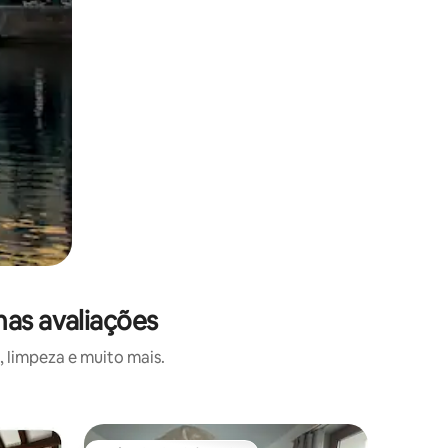
mas avaliações
 limpeza e muito mais.
Quarto pr