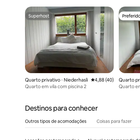
Superhost
Preferid
Superhost
Preferid
Quarto privativo ⋅ Niederhasli
4,88 de uma avaliação 
4,88 (40)
Quarto pr
i
Quarto em vila com piscina 2
Quarto em
Destinos para conhecer
Outros tipos de acomodações
Coisas para fazer