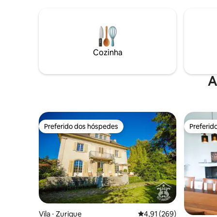
também u
banheiro 
estaciona
Das 8h às
disco de 
para a pr
Cozinha
chegar às
domingo é
A
Preferido dos hóspedes
Preferid
Preferido dos hóspedes
Preferid
Vila ⋅ Zurique
4,91 de uma avaliação m
4,91 (269)