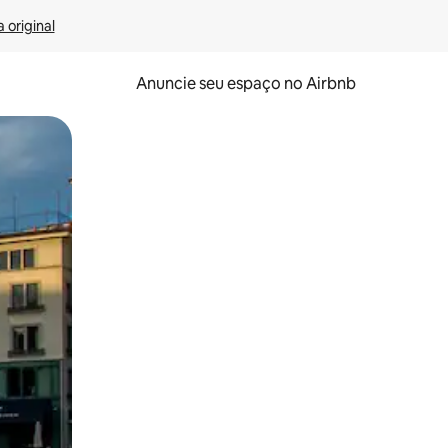
 original
Anuncie seu espaço no Airbnb
 deslizando o dedo na tela.