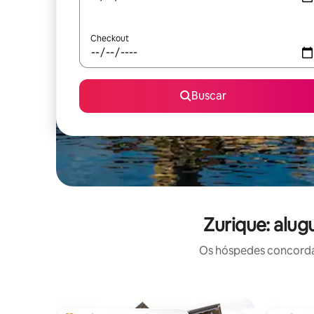
Checkout
Buscar
Zurique: alug
Os hóspedes concordam