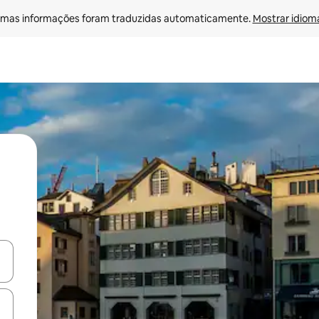
mas informações foram traduzidas automaticamente. 
Mostrar idioma
ore-os usando as seta para cima e para baixo do teclado ou tocando e