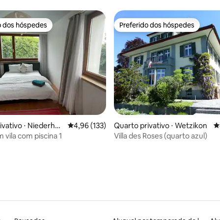
o dos hóspedes
Preferido dos hóspedes
o dos hóspedes
Preferido dos hóspedes
média de 5, 40 avaliações
ivativo ⋅ Niederhasl
4,96 de uma avaliação média de 5, 133 avalia
4,96 (133)
Quarto privativo ⋅ Wetzikon
4
 vila com piscina 1
Villa des Roses (quarto azul)