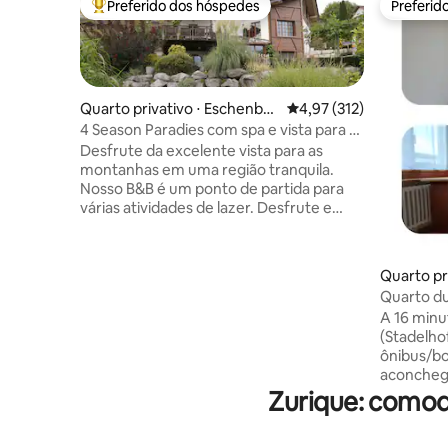
Preferido dos hóspedes
Preferid
Entre os melhores preferidos dos hóspedes
Preferid
Quarto privativo ⋅ Eschenbac
4,97 de uma avaliação m
4,97 (312)
h
4 Season Paradies com spa e vista para a
montanha
Desfrute da excelente vista para as
montanhas em uma região tranquila.
Nosso B&B é um ponto de partida para
várias atividades de lazer. Desfrute e
relaxe em todas as estações no jacuzzi,
por exemplo, depois de caminhar. Você
tem um quarto de dormir privativo e ao
Quarto pr
lado do seu banheiro. Desfrute de
Quarto dup
acesso direto ao jardim de inverno para
tranquila
A 16 minu
fazer algum trabalho ou comer alguma
(Stadelho
coisa. Descubra de carro dentro de uma
ônibus/bo
hora a maior área para ver vários pontos
aconchega
de interesse Luzern, Rheinfall,
disponíve
Zurique: comod
Flumserberge, Lago Zurique, Rapperswil.
(cama de 
Espero que isso soe bem para você!
(cama de 