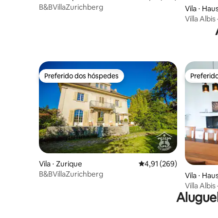
B&BVillaZurichberg
Vila ⋅ Hau
Villa Albi
Preferido dos hóspedes
Preferid
Preferido dos hóspedes
Preferid
Vila ⋅ Zurique
4,91 de uma avaliação m
4,91 (269)
B&BVillaZurichberg
Vila ⋅ Hau
Villa Albi
Alugue