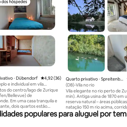
o dos hóspedes
o dos hóspedes
édia de 5, 312 avaliações
ivativo ⋅ Dübendorf
4,92 de uma avaliação média de 5, 36 avalia
4,92 (36)
Quarto privativo ⋅ Spreitenba
lo e individual em vila
ch
(DB)-Vila no rio
 e aconchegante
tos do centro/lago de Zurique
Vila elegante no rio perto de Zu
fen/Bellevue) de
min). Antiga usina de 1870 em
nde. Em uma casa tranquila e
reserva natural – áreas pública
nte, dois quartos estão
natação 150 m rio acima, corrid
is: um pequeno quarto de casal
idades populares para aluguel por tem
caminhada. Pássaros canoros 
140 cm) e um quarto individual
você pela manhã. Planeje viage
90 cm) para 3 hóspedes. Há
cidade, visite museus e atraçõe