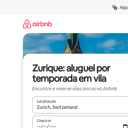
Pular
Algu
para
o
conteúdo
Zurique: aluguel por
temporada em vila
Encontre e reserve vilas únicas no Airbnb
Localização
Quando os resultados estiverem disponíveis, expl
Check-in