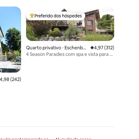
Preferido dos hóspedes
Entre os melhores preferidos dos hóspedes
Quarto privativo ⋅ Eschenbac
4,97 de uma avaliação 
4,97 (312)
h
4 Season Paradies com spa e vista para a
montanha
ções
,98 de uma avaliação média de 5, 242 avaliações
4,98 (242)