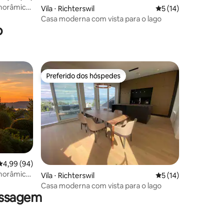
anorâmica
ções
Vila ⋅ Richterswil
5 de uma avaliação
5 (14)
Casa moderna com vista para o lago
o
Preferido dos hóspedes
Preferido dos hóspedes
4,99 de uma avaliação média de 5, 94 avaliações
4,99 (94)
anorâmica
ções
Vila ⋅ Richterswil
5 de uma avaliação
5 (14)
Casa moderna com vista para o lago
assagem