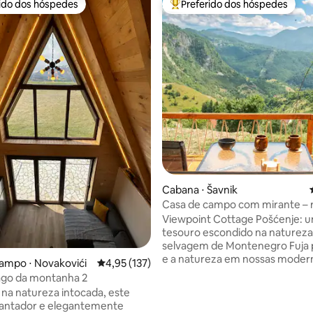
rido dos hóspedes
Preferido dos hóspedes
 melhores preferidos dos hóspedes
Entre os melhores preferidos d
Cabana ⋅ Šavnik
Casa de campo com mirante – r
panorâmico em Durmitor
Viewpoint Cottage Pošćenje: 
tesouro escondido na natureza
selvagem de Montenegro Fuja para a paz
e a natureza em nossas moder
média de 5, 21 avaliações
ampo ⋅ Novakovići
4,95 de uma avaliação média de 5, 137 avalia
4,95 (137)
de campo, localizadas à beira d
ago da montanha 2
tranquila. Desfrute de vistas
na natureza intocada, este
deslumbrantes, de uma aconc
cantador e elegantemente
galeria para dormir e de todos 