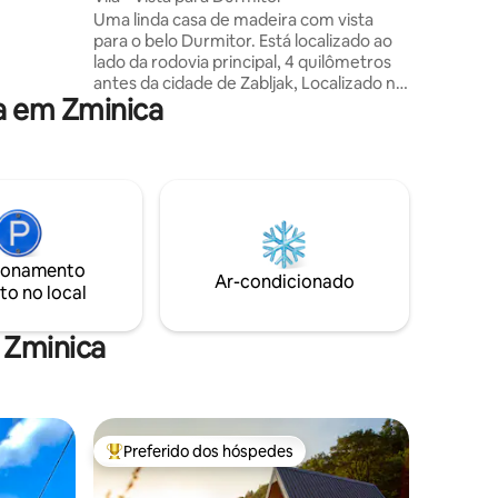
Uma linda casa de madeira com vista
banheiro,
para o belo Durmitor. Está localizado ao
nas 30
lado da rodovia principal, 4 quilômetros
rmitor, é
antes da cidade de Zabljak, Localizado na
nturas ou
a em Zminica
parte central entre todas as principais
com ar
atrações que o parque nacional de
Durmitor oferece. A casa é visível da
estrada principal e é impossível chegar à
cidade de Zabljak sem vê-la. A casa tem:
2 quartos, banheiro, cozinha moderna,
ampla sala de estar, terraço de onde se
pode desfrutar de uma bela vista para
ionamento
Drumitor. Sejam bem-vindos!
Ar-condicionado
to no local
 Zminica
Preferido dos hóspedes
os hóspedes
Entre os melhores preferidos dos hóspedes