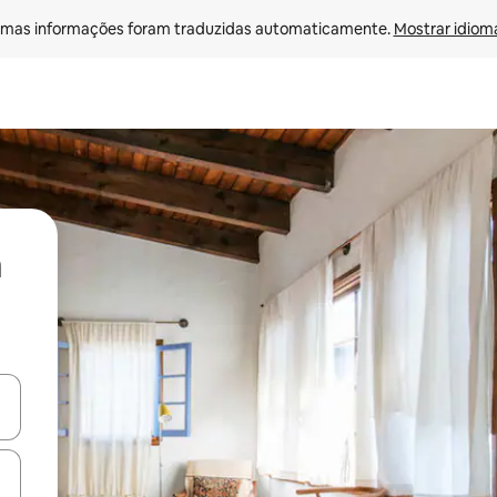
mas informações foram traduzidas automaticamente. 
Mostrar idioma
ore-os usando as seta para cima e para baixo do teclado ou tocando e