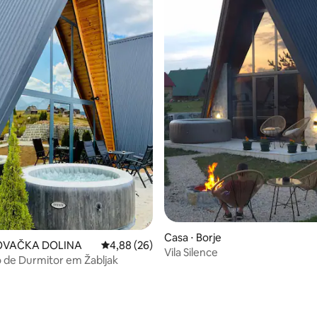
média de 5, 12 avaliações
Casa ⋅ Borje
KOVAČKA DOLINA
4,88 de uma avaliação média de 5, 26 avalia
4,88 (26)
Vila Silence
 de Durmitor em Žabljak