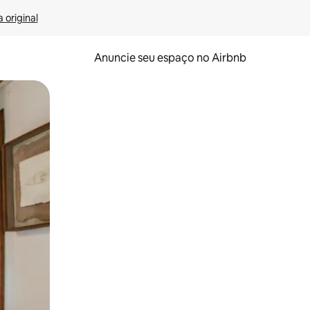
 original
Anuncie seu espaço no Airbnb
 deslizando o dedo na tela.