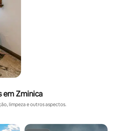
s em Zminica
o, limpeza e outros aspectos.
Cabana 