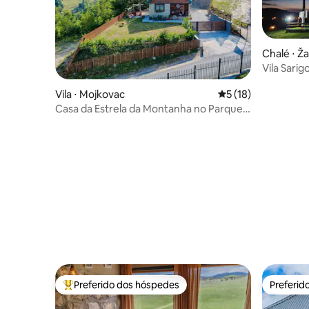
Chalé ⋅ Ža
Vila Sarig
Durmitor
Vila ⋅ Mojkovac
5 de uma avaliação 
5 (18)
Casa da Estrela da Montanha no Parque
Nacional Biogradska Gora
Preferido dos hóspedes
Preferid
Entre os melhores preferidos dos hóspedes
Preferid