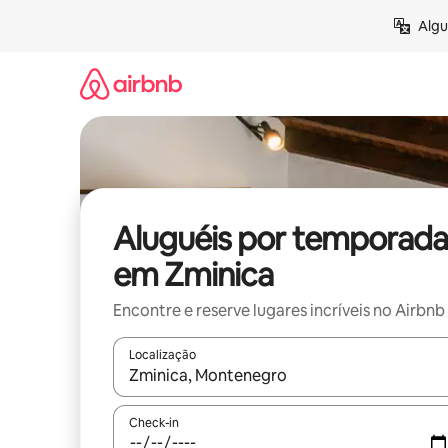
Pular
Algu
para
o
conteúdo
Aluguéis por temporada
em Zminica
Encontre e reserve lugares incríveis no Airbnb
Localização
Quando os resultados estiverem disponíveis, expl
Check-in