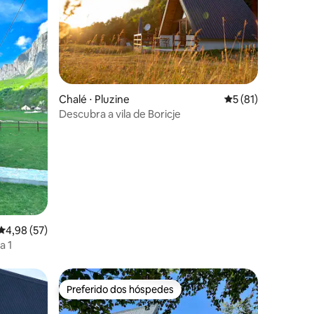
ções
Chalé ⋅ Pluzine
5 de uma avaliação
5 (81)
Descubra a vila de Boricje
4,98 de uma avaliação média de 5, 57 avaliações
4,98 (57)
a 1
Preferido dos hóspedes
os hóspedes
Preferido dos hóspedes