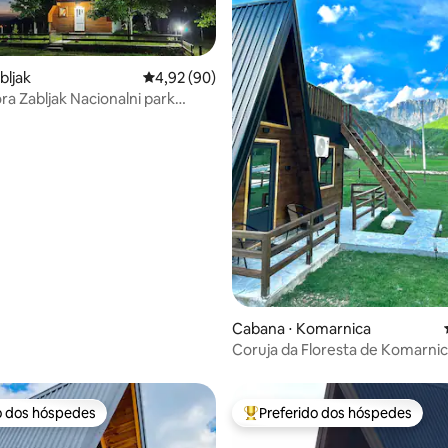
bljak
4,92 de uma avaliação média de 5, 90 avalia
4,92 (90)
ora Zabljak Nacionalni park
média de 5, 18 avaliações
Cabana ⋅ Komarnica
Coruja da Floresta de Komarnic
o dos hóspedes
Preferido dos hóspedes
o dos hóspedes
Entre os melhores preferidos d