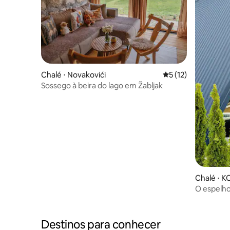
Chalé ⋅ Novakovići
5 de uma avaliação 
5 (12)
Sossego à beira do lago em Žabljak
Chalé ⋅ 
O espelho
Destinos para conhecer