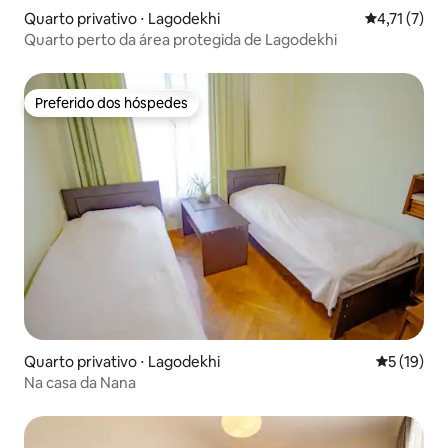
Quarto privativo ⋅ Lagodekhi
4,71 de uma 
4,71 (7)
Quarto perto da área protegida de Lagodekhi
Preferido dos hóspedes
Preferido dos hóspedes
Quarto privativo ⋅ Lagodekhi
5 de uma a
5 (19)
Na casa da Nana