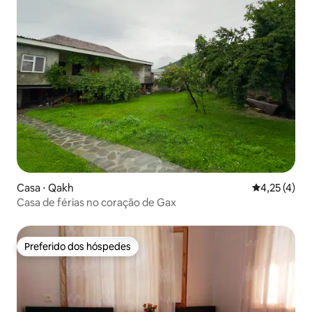
Casa ⋅ Qakh
4,25 de uma 
4,25 (4)
Casa de férias no coração de Gax
Preferido dos hóspedes
Preferido dos hóspedes