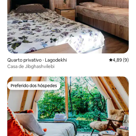
Quarto privativo ⋅ Lagodekhi
4,89 de uma 
4,89 (9)
Casa de Jibghashvilebi
Preferido dos hóspedes
Preferido dos hóspedes