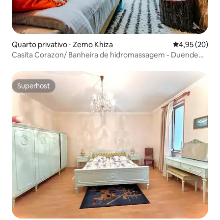
Quarto privativo ⋅ Zemo Khiza
4,95 de uma a
4,95 (20)
Casita Corazon/ Banheira de hidromassagem - Duende
Hotel - Parque Nacional
Superhost
Superhost