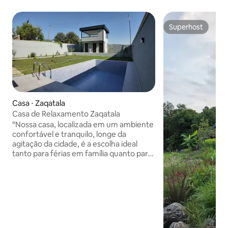
Superhost
Superhost
Casa ⋅ Zaqatala
Casa de Relaxamento Zaqatala
“Nossa casa, localizada em um ambiente
confortável e tranquilo, longe da
agitação da cidade, é a escolha ideal
tanto para férias em família quanto para
estadias diárias. Limpeza, condições
confortáveis, uma bela vista e todas as
comodidades de que os hóspedes
precisam tornam a nossa casa especial.
A proximidade de uma mercearia,
restaurantes e locais de lazer é uma
vantagem adicional.” Uma opção mais