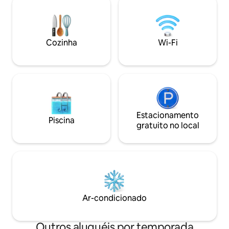
fácil acesso pela rodovia de Lisboa (2
um quarto está lo
horas) e Espanha (1 hora). Há uma
de família multicultural. Estamo
infinidade de atividades para desfrutar
da cidade de Moura
na fazenda. Para os caminhantes ou
pública. Você pod
Cozinha
Wi-Fi
ciclistas de montanha, há quilômetros de
partir de 3 aeropo
trilhas ao redor da fazenda de 540
Lisboa, Faro, Sevil
hectares para você explorar e para
aqueles que desejam se aventurar mais
longe, os picos próximos oferecem
vistas incomparáveis do campo ao redor.
A Serra d'Ossa fica a 500 metros acima
do nível do mar e possui um dos climas
Estacionamento
Piscina
mais secos da Europa. A ausência de
gratuito no local
poluição luminosa torna este o paraíso
dos astrónomos. Os Twitchers podem
desfrutar de mais de 70 espécies de
aves no habitat único fornecido pela
floresta de cortiça, vários dos nossos
hóspedes anteriores são membros da
RSPB e fizeram listas das aves que viram
Ar-condicionado
/ ouviram. Confira aqui uma lista de
alguns: White Stork, Booting Eagle, Red
Kite, Kestrel, Cuckoo, Tawny Owl,
Outros aluguéis por temporada