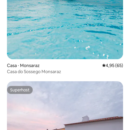
Casa ⋅ Monsaraz
4,95 de uma a
4,95 (65)
Casa do Sossego Monsaraz
Superhost
Superhost