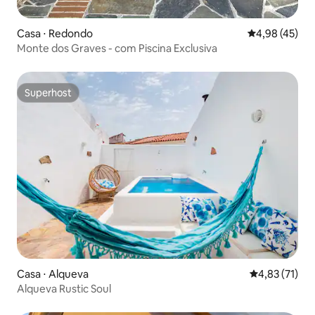
Casa ⋅ Redondo
4,98 de uma a
4,98 (45)
Monte dos Graves - com Piscina Exclusiva
Superhost
Superhost
Casa ⋅ Alqueva
4,83 de uma a
4,83 (71)
Alqueva Rustic Soul