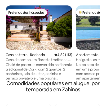
Preferido dos hóspedes
Preferido dos 
Preferido dos hóspedes
Entre os melhore
Casa na terra ⋅ Redondo
4,82 de uma avaliação média de 
4,82 (113)
Apartamento ⋅ M
Casa de campo em floresta tradicional
Holigusto: as mar
de cortiça
Lago Alqueva
Chalé de pastores convertido na floresta
Nossa casa de hós
tradicional de Cork, com 2 quartos, 2
em uma proprieda
banheiros, sala de estar, cozinha e
com acesso privat
terraço privativo e uma piscina
um apartamento 
Comodidades populares em aluguel por
compartilhada familiar está disponível.
independente de 
Situado na bela paisagem de sobreiros,
janelas para a pai
temporada em Zahínos
olivais e vinhedos, no sopé da Serra D’
orgânica e acesso 
Ossa, a 20 km ao sul de Estremoz. Ideal
estacionamento g
para passeios turísticos em uma parte
(compartilhados c
panorâmica e histórica de Portugal e de
O apartamento co