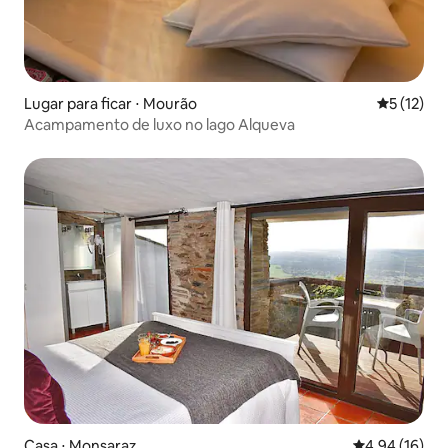
Lugar para ficar ⋅ Mourão
5 de uma a
5 (12)
Acampamento de luxo no lago Alqueva
Casa ⋅ Monsaraz
4,94 de uma a
4,94 (16)