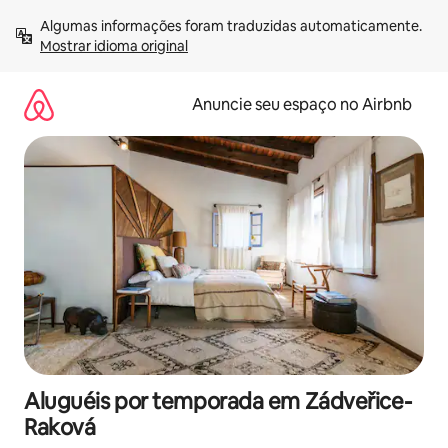
Pular
Algumas informações foram traduzidas automaticamente. 
para
Mostrar idioma original
o
conteúdo
Anuncie seu espaço no Airbnb
Aluguéis por temporada em Zádveřice-
Raková