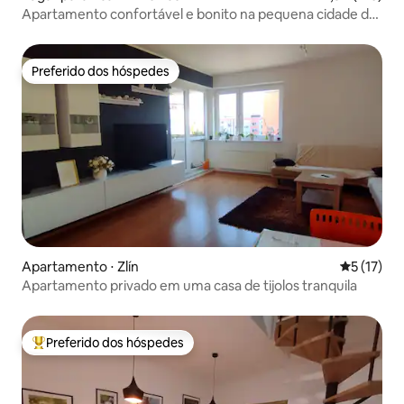
Apartamento confortável e bonito na pequena cidade de
Vizovice
Preferido dos hóspedes
Preferido dos hóspedes
Apartamento ⋅ Zlín
5 de uma a
5 (17)
Apartamento privado em uma casa de tijolos tranquila
Preferido dos hóspedes
Entre os melhores preferidos dos hóspedes