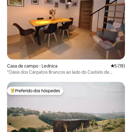
Casa de campo ⋅ Lednica
5 de uma a
5 (19)
"Oásis dos Cárpatos Brancos ao lado do Castelo de
Lednica"
Preferido dos hóspedes
Entre os melhores preferidos dos hóspedes