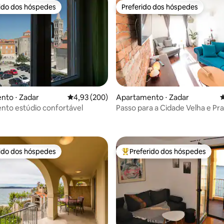
rido dos hóspedes
Preferido dos hóspedes
 melhores preferidos dos hóspedes
Preferido dos hóspedes
nto ⋅ Zadar
4,93 de uma avaliação média de 5, 200 avalia
4,93 (200)
Apartamento ⋅ Zadar
4
to estúdio confortável
Passo para a Cidade Velha e Prai
édia de 5, 320 avaliações
Estacionamento gratuito #Apt 
rido dos hóspedes
Preferido dos hóspedes
 melhores preferidos dos hóspedes
Entre os melhores preferidos d