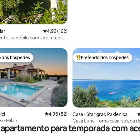
dar
4,93 de uma avaliação média de 5, 162 avalia
4,93 (162)
to tranquilo com jardim perto
· estacionamento e Wi-Fi
o dos hóspedes
Preferido dos hóspedes
o dos hóspedes
Entre os melhores preferidos d
média de 5, 59 avaliações
ići
4,96 de uma avaliação média de 5, 82 avalia
4,96 (82)
Casa ⋅ Starigrad Paklenica
4
se Milão
Casa Luna – uma casa isolada d
 apartamento para temporada com ace
quartos