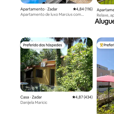
Apartamento ⋅ Zadar
4,84 de uma avaliação m
4,84 (116)
Apartamen
Apartamento de luxo Marcius com
Relaxe, ap
jacuzzi e sauna
Alugue
Preferido dos hóspedes
Prefe
Preferido dos hóspedes
Entre os
Casa ⋅ Zadar
4,87 de uma avaliação m
4,87 (434)
Danijela Maricic