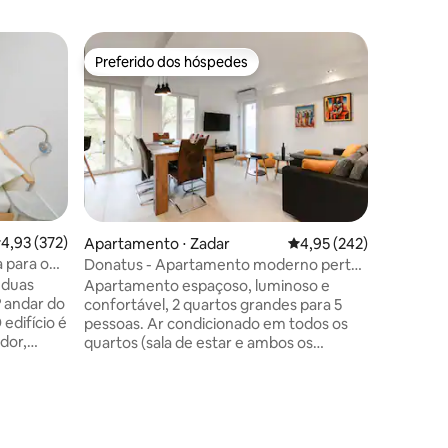
Apartame
Preferido dos hóspedes
Prefe
os hóspedes
Preferido dos hóspedes
Entre o
Apartame
O Aparta
está loca
centro d
restaura
apartame
estaciona
O aparta
cozinha 
,93 de uma avaliação média de 5, 372 avaliações
4,93 (372)
Apartamento ⋅ Zadar
4,95 de uma avaliação 
4,95 (242)
varanda p
 para o
Donatus - Apartamento moderno perto
uma longa
da ponte/centro
e duas
Apartamento espaçoso, luminoso e
do apart
º andar do
confortável, 2 quartos grandes para 5
esportivo
pessoas. Ar condicionado em todos os
qualquer 
dor,
quartos (sala de estar e ambos os
Também f
 4º andar.
quartos), LCD e Wi-Fi fornecidos.
principal.
velha, a
Cozinha totalmente equipada.
do Mar e
ESTACIONAMENTO GRATUITO ao redor
o
do prédio. A cidade velha fica a menos de
edra da
350 m de distância, um supermercado,