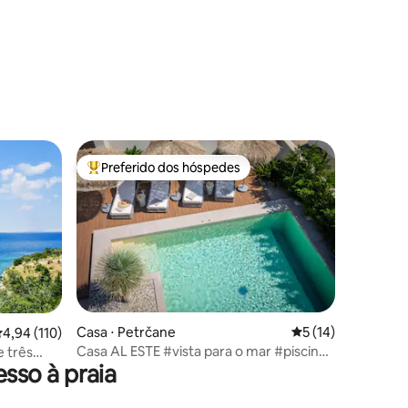
ções
Preferido dos hóspedes
os hóspedes
Entre os melhores preferidos dos hóspedes
ções
Casa ⋅ Petrčane
5 de uma avaliação
5 (14)
,94 de uma avaliação média de 5, 110 avaliações
4,94 (110)
Casa AL ESTE #vista para o mar #piscina
e três
sso à praia
#sauna #fitness #ioga