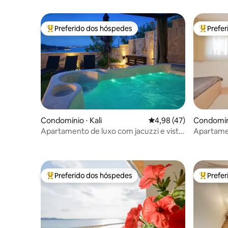
Preferido dos hóspedes
Prefe
Entre os melhores preferidos dos hóspedes
Entre os
Condomínio ⋅ Kali
4,98 de uma avaliação 
4,98 (47)
Condomíni
Apartamento de luxo com jacuzzi e vista
Apartamen
para o mar
Preferido dos hóspedes
Prefe
Entre os melhores preferidos dos hóspedes
Entre os