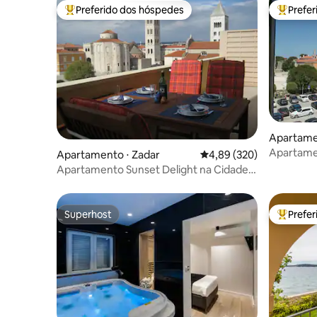
Preferido dos hóspedes
Prefe
Entre os melhores preferidos dos hóspedes
Entre os
Apartame
Apartamen
Apartamento ⋅ Zadar
4,89 de uma avaliação m
4,89 (320)
Apartamento Sunset Delight na Cidade
Velha
Superhost
Prefe
Superhost
Entre os