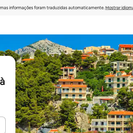
mas informações foram traduzidas automaticamente. 
Mostrar idioma
à
ore-os usando as seta para cima e para baixo do teclado ou tocando e