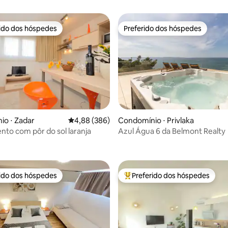
rido dos hóspedes
Preferido dos hóspedes
 melhores preferidos dos hóspedes
Preferido dos hóspedes
média de 5, 47 avaliações
Condomínio ⋅ Privlaka
o ⋅ Zadar
4,88 de uma avaliação média de 5, 386 avalia
4,88 (386)
Azul Água 6 da Belmont Realty
to com pôr do sol laranja
rido dos hóspedes
Preferido dos hóspedes
 melhores preferidos dos hóspedes
Entre os melhores preferidos d