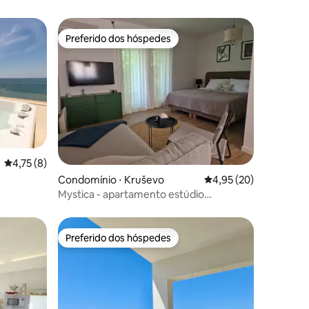
Preferido dos hóspedes
Preferido dos hóspedes
4,75 de uma avaliação média de 5, 8 avaliações
4,75 (8)
ções
Condomínio ⋅ Kruševo
4,95 de uma avaliação
4,95 (20)
Mystica - apartamento estúdio
encantador na praia
Preferido dos hóspedes
os hóspedes
Preferido dos hóspedes