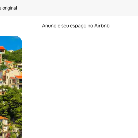
 original
Anuncie seu espaço no Airbnb
 deslizando o dedo na tela.