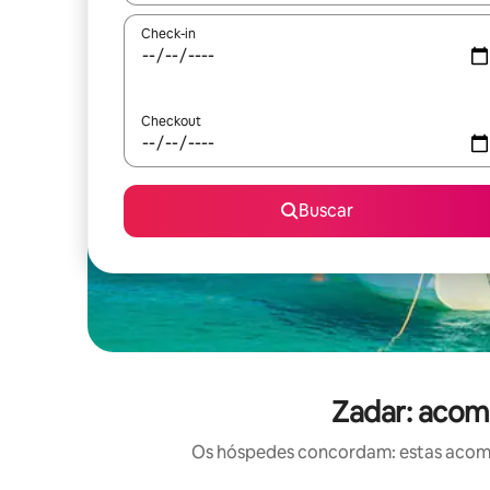
Check-in
Checkout
Buscar
Zadar: acom
Os hóspedes concordam: estas acomod