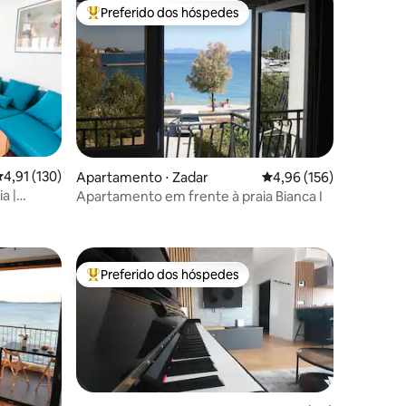
Preferido dos hóspedes
Entre os melhores preferidos dos hóspedes
ções
,91 de uma avaliação média de 5, 130 avaliações
4,91 (130)
Apartamento ⋅ Zadar
4,96 de uma avaliação 
4,96 (156)
a |
Apartamento em frente à praia Bianca I
Mariola
Preferido dos hóspedes
os hóspedes
Entre os melhores preferidos dos hóspedes