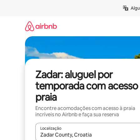
Pular
Algu
para
o
conteúdo
Zadar: aluguel por
temporada com acesso 
praia
Encontre acomodações com acesso à praia
incríveis no Airbnb e faça sua reserva
Localização
Quando os resultados estiverem disponíveis, expl