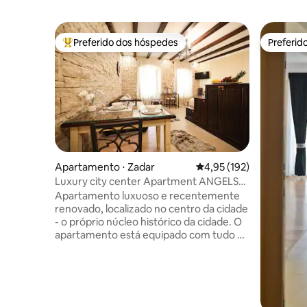
Preferido dos hóspedes
Preferid
Entre os melhores preferidos dos hóspedes
Preferid
Apartamento ⋅ Zadar
4,95 de uma avaliação m
4,95 (192)
Luxury city center Apartment ANGELS
RM
Apartamento luxuoso e recentemente
renovado, localizado no centro da cidade
- o próprio núcleo histórico da cidade. O
apartamento está equipado com tudo o
que você precisa para umas férias
agradáveis, como uma cozinha com
todos os utensílios de cozinha: chaleira,
placa de vitrocerâmica, exaustor, micro-
ondas e geladeira. No apartamento, você