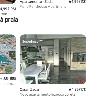
Apartamento ⋅ Zadar
4,99 de uma avaliação 
4,99 (113)
Piano Penthouse Apartment
,99 de uma avaliação média de 5, 106 avaliações
4,99 (106)
ções
a-mar
à praia
Superhost
Superhost
,85 de uma avaliação média de 5, 155 avaliações
4,85 (155)
 mar em
Casa ⋅ Zadar
4,85 de uma avaliação 
4,85 (171)
Novo apartamento luxuoso Loreta