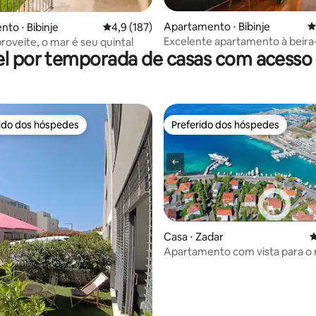
édia de 5, 116 avaliações
Apartamento ⋅ Bibinje
4
to ⋅ Bibinje
4,9 de uma avaliação média de 5, 187 avalia
4,9 (187)
Excelente apartamento à beir
roveite, o mar é seu quintal
l por temporada de casas com acesso 
rido dos hóspedes
Preferido dos hóspedes
 melhores preferidos dos hóspedes
Preferido dos hóspedes
Casa ⋅ Zadar
4
Apartamento com vista para o
Zadar 4
édia de 5, 434 avaliações