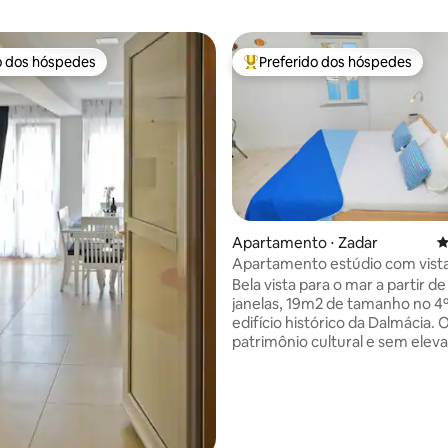
o dos hóspedes
Preferido dos hóspedes
o dos hóspedes
Entre os melhores preferidos d
Apartamento ⋅ Zadar
4
édia de 5, 192 avaliações
Apartamento estúdio com vista
mar
Bela vista para o mar a partir d
janelas, 19m2 de tamanho no 4
edifício histórico da Dalmácia. O edifício é
patrimônio cultural e sem eleva
então é necessário subir para o
Localizado no centro da cidade 
poucos minutos a pé do Órgão 
do Fórum Romano e no mesm
endereço que as paredes de p