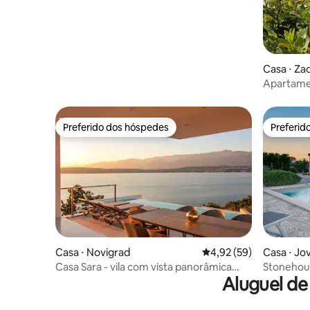
Casa ⋅ Za
Apartamen
da praia 
Preferido dos hóspedes
Preferid
Preferido dos hóspedes
Preferid
Casa ⋅ Novigrad
4,92 de uma avaliação 
4,92 (59)
Casa ⋅ Jov
Casa Sara - vila com vista panorâmica
Stonehou
Aluguel de
para o mar e a montanha