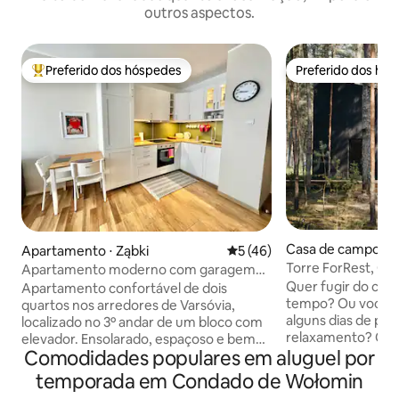
outros aspectos.
Preferido dos hóspedes
Preferido dos hó
Entre os melhores preferidos dos hóspedes
Preferido dos hó
Casa de campo ⋅ 
Apartamento ⋅ Ząbki
5 de uma avaliação média de
5 (46)
o
Torre ForRest, C
Apartamento moderno com garagem
subterrânea/varanda
Quer fugir do cao
Apartamento confortável de dois
tempo? Ou você 
quartos nos arredores de Varsóvia,
alguns dias de paz
localizado no 3º andar de um bloco com
relaxamento? Con
elevador. Ensolarado, espaçoso e bem
Comodidades populares em aluguel por
Torre ForRest co
cuidado :-) Terraço ensolarado. Na sala
bela casa à beira d
de estar, uma Smart TV de 49 polegadas
temporada em Condado de Wołomin
apenas 45 km de Varsóvia
com 300 canais de TV. Internet muito