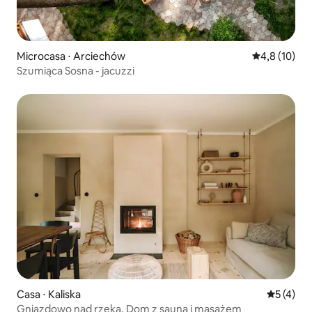
Microcasa ⋅ Arciechów
4,8 de uma a
4,8 (10)
Szumiąca Sosna - jacuzzi
Casa ⋅ Kaliska
5 de uma 
5 (4)
Gniazdowo nad rzeką. Dom z sauną i masażem