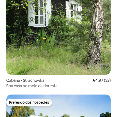
Cabana ⋅ Strachówka
4,97 de uma a
4,97 (32)
Boa casa no meio da floresta
Preferido dos hóspedes
Preferido dos hóspedes