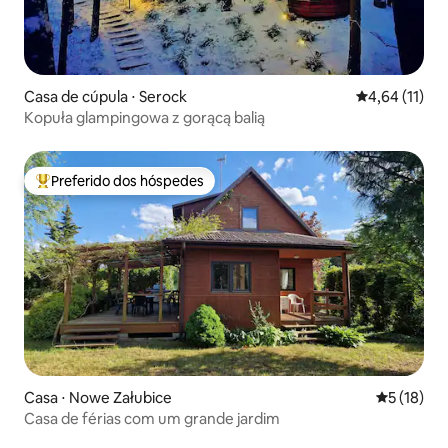
Casa de cúpula ⋅ Serock
4,64 de uma a
4,64 (11)
Kopuła glampingowa z gorącą balią
Preferido dos hóspedes
Entre os melhores preferidos dos hóspedes
Casa ⋅ Nowe Załubice
5 de uma a
5 (18)
Casa de férias com um grande jardim