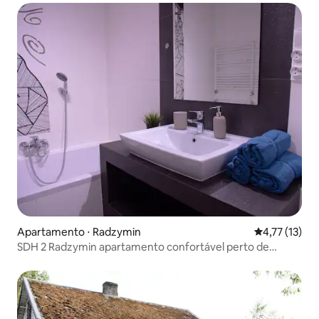
Apartamento ⋅ Radzymin
4,77 de uma a
4,77 (13)
SDH 2 Radzymin apartamento confortável perto de
Varsóvia