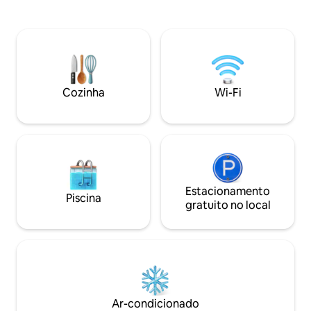
perfeito para uma
rápida - WIFI 800mb/s. Cozinha
para dois ou para
totalmente equipada, roupa de cama e
escapar da vida co
toalhas limpas. O apartamento tem uma
casa é cercada, c
vaga de estacionamento subterrâneo.
floresta maravilho
Entrada da garagem pelo elevador. A 100
terraço você terá 
m das lojas Biedronka e Kaufland. Bem
desconhecida de b
conectado com a capital. Perto de
Cozinha
Wi-Fi
se com o descanso 
paradas de transporte público.
Estacionamento
Piscina
gratuito no local
Ar-condicionado