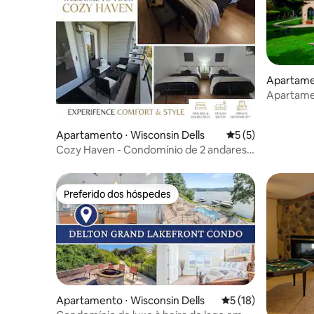
Apartamen
s
Apartame
Apartamento ⋅ Wisconsin Dells
5 de uma avaliação
5 (5)
Cozy Haven - Condomínio de 2 andares
perto do Lago Delton
Preferido dos hóspedes
Preferido dos hóspedes
Apartamento ⋅ Wisconsin Dells
5 de uma avaliação 
5 (18)