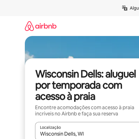
Pular
Algu
para
o
conteúdo
Wisconsin Dells: aluguel
por temporada com
acesso à praia
Encontre acomodações com acesso à praia
incríveis no Airbnb e faça sua reserva
Localização
Quando os resultados estiverem disponíveis, expl