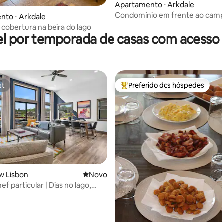
Apartamento ⋅ Arkdale
Condomínio em frente ao cam
nto ⋅ Arkdale
golfe com piscina e acesso à pr
 cobertura na beira do lago
privativa
l por temporada de casas com acesso 
st
Preferido dos hóspedes
st
Entre os melhores preferidos d
média de 5, 13 avaliações
w Lisbon
Novo lugar para ficar
Novo
f particular | Dias no lago,
, diversão em família