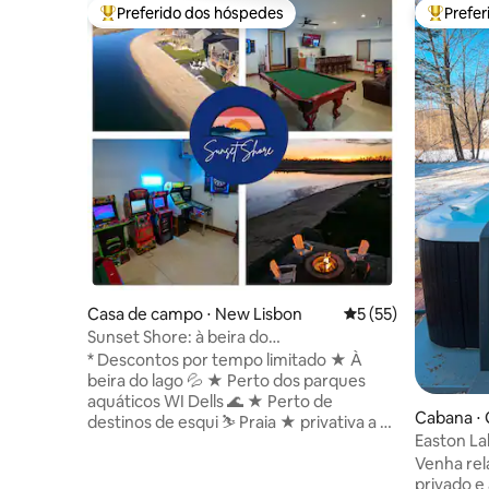
Preferido dos hóspedes
Prefe
Entre os melhores preferidos dos hóspedes
Entre os
Casa de campo ⋅ New Lisbon
5 de uma avaliação 
5 (55)
Sunset Shore: à beira do
lago/praia/fliperama/banheira de
* Descontos por tempo limitado ★ À
hidromassagem/massagem
beira do lago 💦 ★ Perto dos parques
aquáticos WI Dells 🌊 ★ Perto de
Cabana ⋅
destinos de esqui ⛷ Praia ★ privativa a ⛱️
Easton L
★ 10 passos da praia ★ Garagem:
aconcheg
Venha rel
aquecida/refrigerada Mesa de ★ sinuca
hidroma
privado e
🎱 Dardos 🎯 Arcade 🎮 75" TV ★