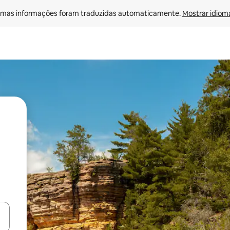
mas informações foram traduzidas automaticamente. 
Mostrar idioma
ore-os usando as seta para cima e para baixo do teclado ou tocando e