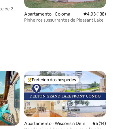
te de 2
Apartamento ⋅ Coloma
4,93 de uma avaliação 
4,93 (138)
Pinheiros sussurrantes de Pleasant Lake
ções
Preferido dos hóspedes
Entre os melhores preferidos dos hóspedes
Apartamento ⋅ Wisconsin Dells
5 de uma avaliação
5 (14)