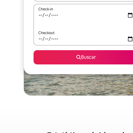
Check-in
Checkout
Buscar