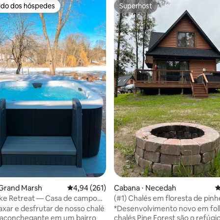
rido dos hóspedes
Superhost
 melhores preferidos dos hóspedes
Superhost
média de 5, 55 avaliações
 Grand Marsh
4,94 de uma avaliação média de 5, 261 avalia
4,94 (261)
Cabana ⋅ Necedah
4
ake Retreat — Casa de campo
(#1) Chalés em floresta de pinh
ante e banheira de
axar e desfrutar de nosso chalé
*Desenvolvimento novo em fol
ssagem
 aconchegante em um bairro
chalés Pine Forest são o refúgi