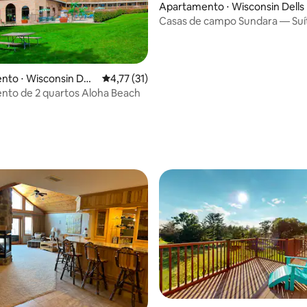
Apartamento ⋅ Wisconsin Dells
Casas de campo Sundara — Suí
quartos em Wisconsin Dells
to ⋅ Wisconsin Dell
4,77 de uma avaliação média de 5, 31 avalia
4,77 (31)
nto de 2 quartos Aloha Beach
 média de 5, 5 avaliações
média de 5, 18 avaliações