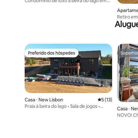
Condomínio de luxo à beira do lago em
Wisconsin Dells
Apartame
Retiro em
Alugue
Preferido dos hóspedes
Superho
Preferido dos hóspedes
Superho
Casa ⋅ New Lisbon
5 de uma avaliação 
5 (13)
Praia à beira do lago • Sala de jogos •
Casa ⋅ Ne
Veículos elétricos • 48 km até Dells
NOVO! Che
fogueiras