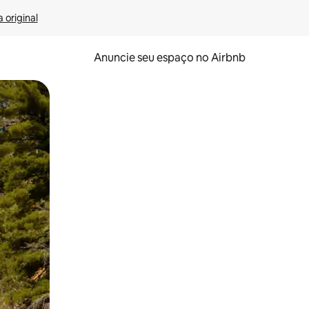
 original
Anuncie seu espaço no Airbnb
 deslizando o dedo na tela.