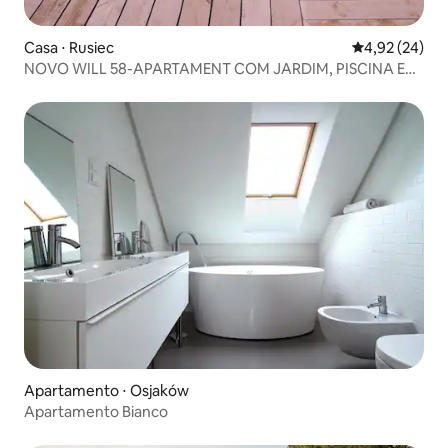
Casa ⋅ Rusiec
4,92 de uma a
4,92 (24)
NOVO WILL 58-APARTAMENT COM JARDIM, PISCINA E
SAUNA
Apartamento ⋅ Osjaków
Apartamento Bianco