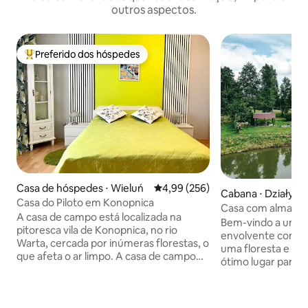
outros aspectos.
Preferido dos hóspedes
Entre os melhores preferidos dos hóspedes
Casa de hóspedes ⋅ Wieluń
4,99 de uma avaliação média de 
4,99 (256)
Cabana ⋅ Działy
Casa do Piloto em Konopnica
Casa com alma sob
A casa de campo está localizada na
Jacuzzi Natal
Bem-vindo a um c
pitoresca vila de Konopnica, no rio
envolvente com la
Warta, cercada por inúmeras florestas, o
uma floresta e um
que afeta o ar limpo. A casa de campo
ótimo lugar para 
tem duas áreas de estar ao ar livre,
próximo com a na
muito úteis em dias quentes do norte.
de fogueira e um 
Ao lado da casa de campo fica o deck de
chalé oferece doi