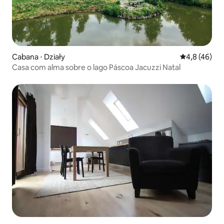
Cabana ⋅ Działy
4,8 de uma a
4,8 (46)
Casa com alma sobre o lago Páscoa Jacuzzi Natal