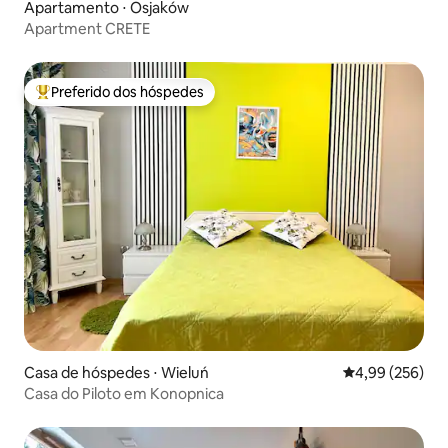
Apartamento ⋅ Osjaków
Apartment CRETE
Preferido dos hóspedes
Entre os melhores preferidos dos hóspedes
Casa de hóspedes ⋅ Wieluń
4,99 de uma ava
4,99 (256)
Casa do Piloto em Konopnica