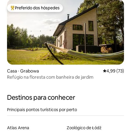
Preferido dos hóspedes
Entre os melhores preferidos dos hóspedes
Casa ⋅ Grabowa
4,99 de uma a
4,99 (73)
Refúgio na floresta com banheira de jardim
Destinos para conhecer
Principais pontos turísticos por perto
Atlas Arena
Zoológico de Łódź