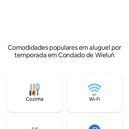
observação para a área de pouso
espaçosa sala de 
gramado de aeronaves ultra-leves, de
cama dobrável adi
onde você pode assistir ao belo pôr do
cozinha comparti
sol. Possibilidade de percorrer a área
de fogueira e um 
através do olho do pássaro. A praia no rio
na propriedade, e
fica a 15 minutos a pé ou a segunda atrás
confere um charme
do rio fica a 25 minutos de distância.
Uma jacuzzi está 
taxa de PLN 150 po
Comodidades populares em aluguel por
temporada em Condado de Wieluń
Cozinha
Wi-Fi