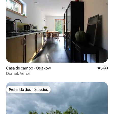
Casa de campo ⋅ Osjaków
5 de uma 
5 (4)
Domek Verde
Preferido dos hóspedes
Preferido dos hóspedes