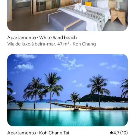
Apartamento ⋅ White Sand beach
Vila de luxo à beira-mar, 47 m² - Koh Chang
Apartamento ⋅ Koh Chang Tai
4,7 de uma a
4,7 (10)