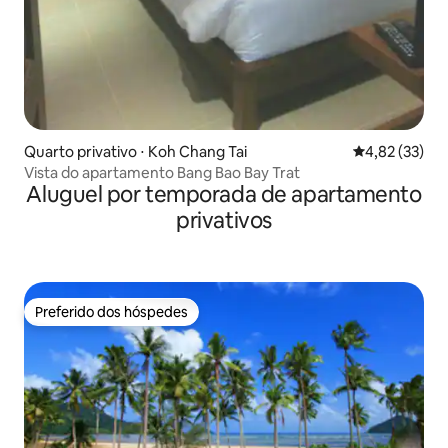
Quarto privativo ⋅ Koh Chang Tai
4,82 de uma a
4,82 (33)
Vista do apartamento Bang Bao Bay Trat
Aluguel por temporada de apartamento
privativos
Preferido dos hóspedes
Preferido dos hóspedes