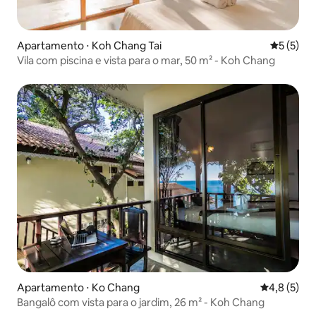
Apartamento ⋅ Koh Chang Tai
5 de uma 
5 (5)
Vila com piscina e vista para o mar, 50 m² - Koh Chang
Apartamento ⋅ Ko Chang
4,8 de uma 
4,8 (5)
Bangalô com vista para o jardim, 26 m² - Koh Chang