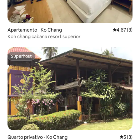
Apartamento ⋅ Ko Chang
4,67 de uma 
4,67 (3)
Koh chang cabana resort superior
Superhost
Superhost
Quarto privativo ⋅ Ko Chang
5 de uma 
5 (3)