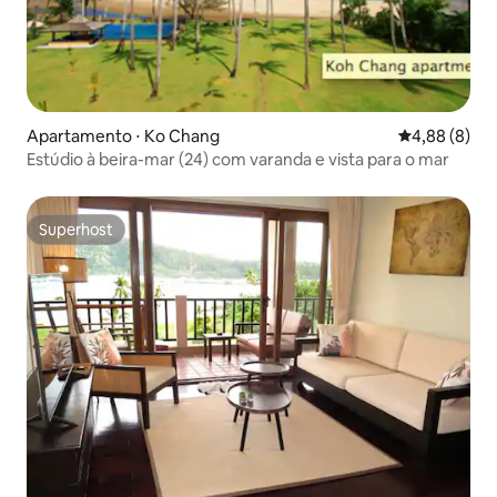
Apartamento ⋅ Ko Chang
4,88 de uma 
4,88 (8)
Estúdio à beira-mar (24) com varanda e vista para o mar
Superhost
Superhost