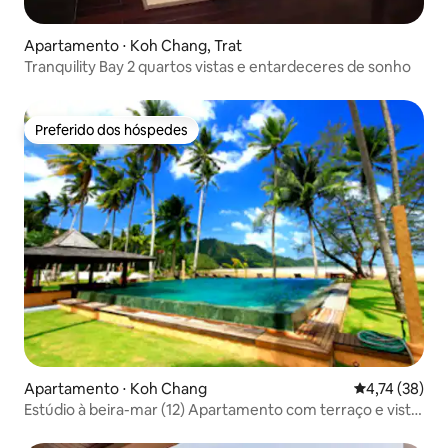
Apartamento ⋅ Koh Chang, Trat
Tranquility Bay 2 quartos vistas e entardeceres de sonho
Preferido dos hóspedes
Preferido dos hóspedes
Apartamento ⋅ Koh Chang
4,74 de uma a
4,74 (38)
Estúdio à beira-mar (12) Apartamento com terraço e vista
para o mar