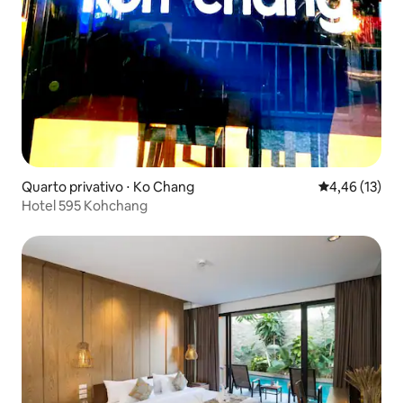
Quarto privativo ⋅ Ko Chang
4,46 de uma a
4,46 (13)
Hotel 595 Kohchang