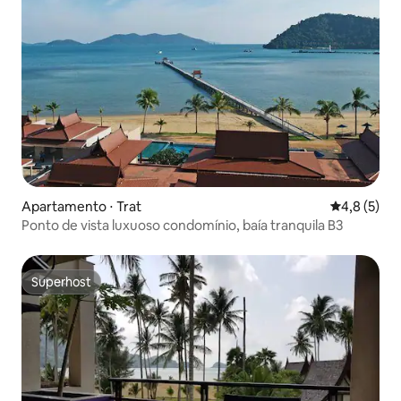
Apartamento ⋅ Trat
4,8 de uma 
4,8 (5)
Ponto de vista luxuoso condomínio, baía tranquila B3
Superhost
Superhost