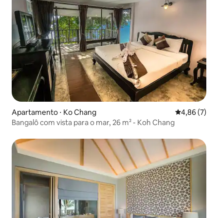
Apartamento ⋅ Ko Chang
4,86 de uma 
4,86 (7)
Bangalô com vista para o mar, 26 m² - Koh Chang