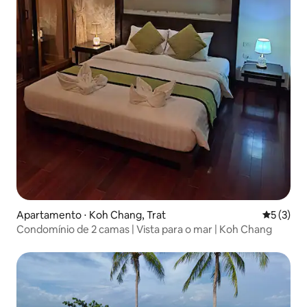
Apartamento ⋅ Koh Chang, Trat
5 de uma 
5 (3)
Condomínio de 2 camas | Vista para o mar | Koh Chang