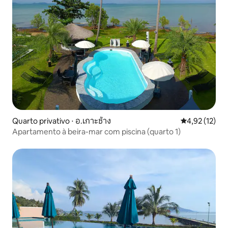
Quarto privativo ⋅ อ.เกาะช้าง
4,92 de uma a
4,92 (12)
Apartamento à beira-mar com piscina (quarto 1)