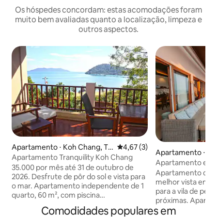
Os hóspedes concordam: estas acomodações foram
muito bem avaliadas quanto a localização, limpeza e
outros aspectos.
Apartamento ⋅ Koh Chang, Tr
4,67 de uma avaliação média d
4,67 (3)
Apartamento ⋅ Ko
at
Apartamento Tranquility Koh Chang
at
Apartamento em c
35.000 por mês até 31 de outubro de
para o mar
Apartamento de c
2026. Desfrute de pôr do sol e vista para
melhor vista em K
o mar. Apartamento independente de 1
para a vila de pesc
quarto, 60 m², com piscina
próximas. Apartam
compartilhada de 30 m. Protetor de
Comodidades populares em
banheiros tem sua 
colchão novo 26/05 na cama de 2 anos. 1