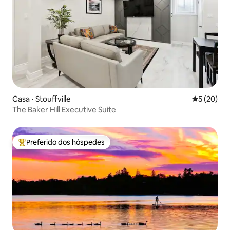
Casa ⋅ Stouffville
5 de uma a
5 (20)
The Baker Hill Executive Suite
Preferido dos hóspedes
Entre os melhores preferidos dos hóspedes