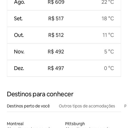
Ago.
R$ 609
22 °C
Set.
R$ 517
18 °C
Out.
R$ 512
11 °C
Nov.
R$ 492
5 °C
Dez.
R$ 497
0 °C
Destinos para conhecer
Destinos perto de você
Outros tipos de acomodações
Pr
Montreal
Pittsburgh