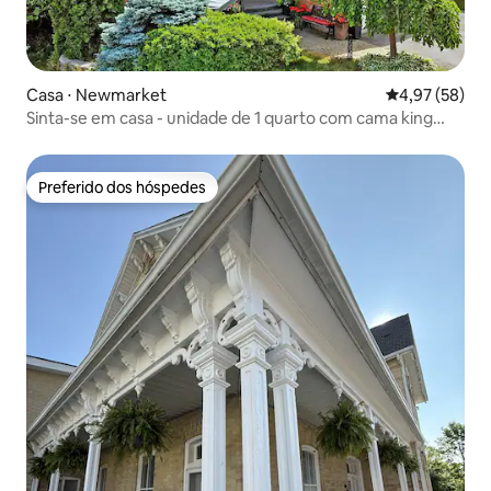
Casa ⋅ Newmarket
4,97 de uma a
4,97 (58)
Sinta-se em casa - unidade de 1 quarto com cama king
size
Preferido dos hóspedes
Preferido dos hóspedes