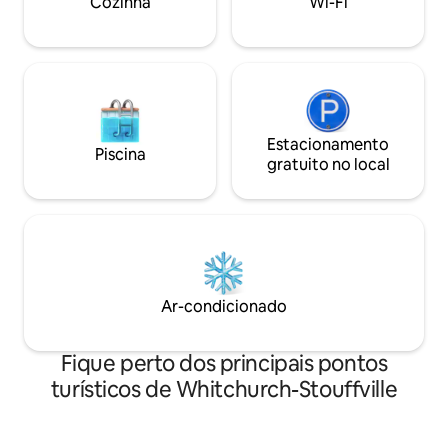
Cozinha
Wi-Fi
Tiffin Conservation Area, Nottawasaga e
campos de golfe. Wasaga Beach fica a 30
minutos de distância.
Estacionamento
Piscina
gratuito no local
Ar-condicionado
Fique perto dos principais pontos
turísticos de Whitchurch-Stouffville