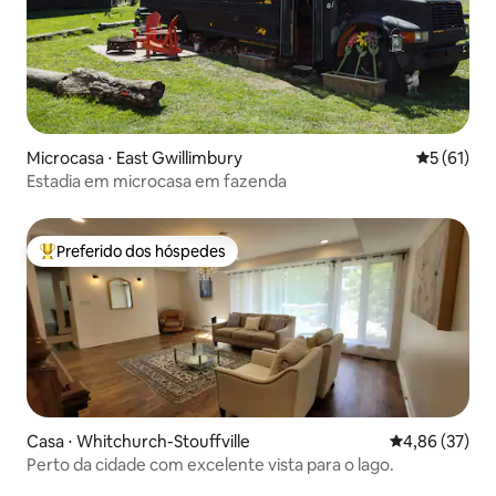
Microcasa ⋅ East Gwillimbury
5 de uma a
5 (61)
Estadia em microcasa em fazenda
Preferido dos hóspedes
Entre os melhores preferidos dos hóspedes
Casa ⋅ Whitchurch-Stouffville
4,86 de uma a
4,86 (37)
Perto da cidade com excelente vista para o lago.