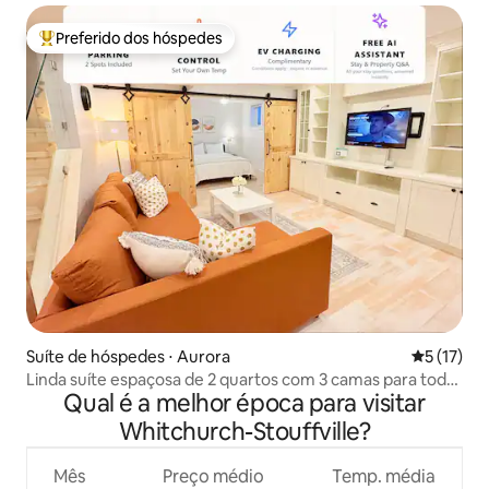
Preferido dos hóspedes
Entre os melhores preferidos dos hóspedes
Suíte de hóspedes ⋅ Aurora
5 de uma a
5 (17)
Linda suíte espaçosa de 2 quartos com 3 camas para toda
Qual é a melhor época para visitar
a família
Whitchurch-Stouffville?
Mês
Preço médio
Temp. média