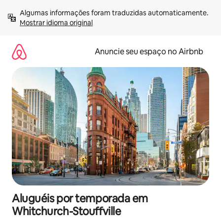
Pular
Algumas informações foram traduzidas automaticamente. 
para
Mostrar idioma original
o
conteúdo
Anuncie seu espaço no Airbnb
Aluguéis por temporada em
Whitchurch-Stouffville