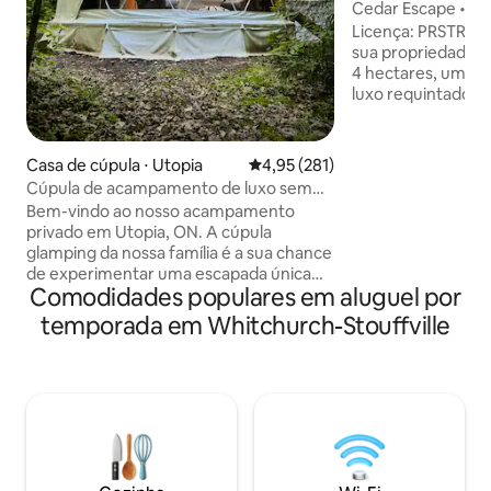
Cedar Escape • Sau
de 10 acres
Licença: PRSTR20
sua propriedade fl
4 hectares, um re
luxo requintado s
intocada. Passeie p
na floresta, refre
ao ar livre e reúna
Casa de cúpula ⋅ Utopia
4,95 de uma avaliação média de 
4,95 (281)
fogueira sob as es
Cúpula de acampamento de luxo sem
a sauna relaxante,
energia pública na floresta
Bem-vindo ao nosso acampamento
piscina em total p
privado em Utopia, ON. A cúpula
da rara tranquilida
glamping da nossa família é a sua chance
poucos minutos da
de experimentar uma escapada única
totalmente isolad
Comodidades populares em aluguel por
cercada pelas vistas e sons da natureza.
conforto de alto ní
As comodidades incluem itens
temporada em Whitchurch-Stouffville
conexão de alta v
essenciais para acampamento e
interrupções.
algumas vantagens de glamping: cama
king size, churrasqueira, lareira,
banheiro com incineração interna, sabão
e água, chuveiro ao ar livre (apenas no
verão), chaleira, utensílios de cozinha.
Nas proximidades estão Purple Hill
Lavender Farms, Drysdale 's Tree Farm,