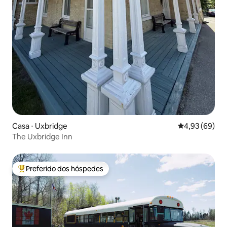
Casa ⋅ Uxbridge
4,93 de uma a
4,93 (69)
The Uxbridge Inn
Preferido dos hóspedes
Entre os melhores preferidos dos hóspedes