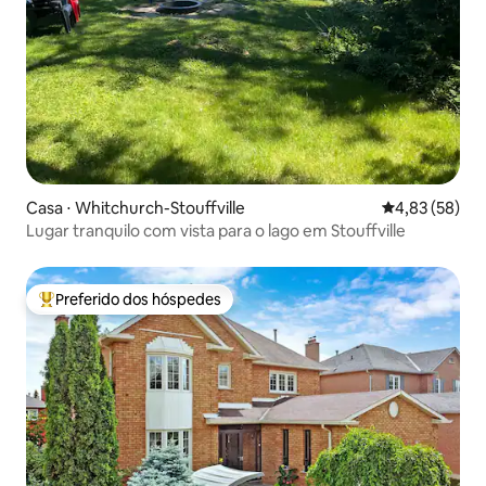
Casa ⋅ Whitchurch-Stouffville
4,83 de uma a
4,83 (58)
Lugar tranquilo com vista para o lago em Stouffville
Preferido dos hóspedes
Entre os melhores preferidos dos hóspedes