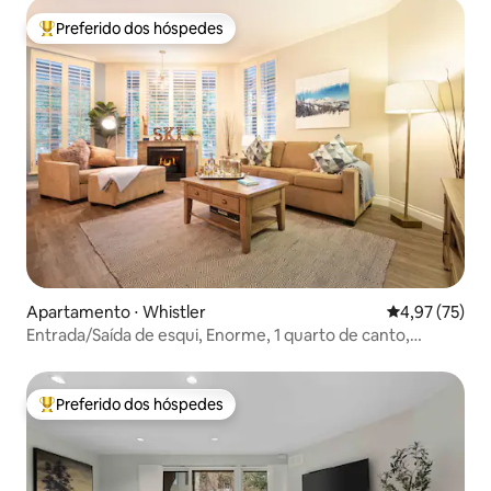
Preferido dos hóspedes
Entre os melhores preferidos dos hóspedes
Apartamento ⋅ Whistler
4,97 de uma a
4,97 (75)
Entrada/Saída de esqui, Enorme, 1 quarto de canto,
acomoda 4 pessoas, pátio
Preferido dos hóspedes
Entre os melhores preferidos dos hóspedes