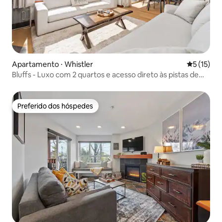
Apartamento ⋅ Whistler
5 de uma a
5 (15)
Bluffs - Luxo com 2 quartos e acesso direto às pistas de
esqui - Vistas!
Preferido dos hóspedes
Preferido dos hóspedes