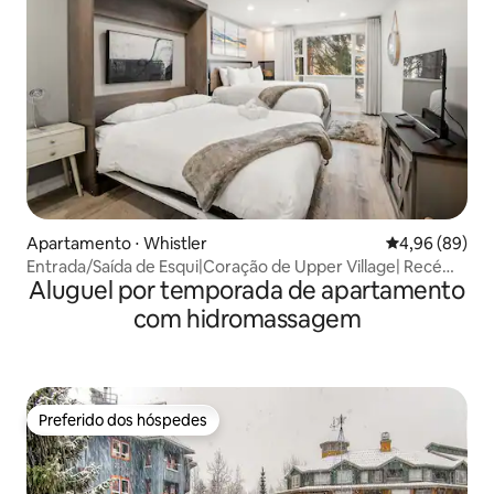
Apartamento ⋅ Whistler
4,96 de uma av
4,96 (89)
Entrada/Saída de Esqui|Coração de Upper Village| Recém
Aluguel por temporada de apartamento
Reformado
com hidromassagem
Preferido dos hóspedes
Preferido dos hóspedes