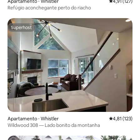
Apartamento ⋅ Whistler
4,91 de uma av
4,91 (127)
Refúgio aconchegante perto do riacho
Superhost
Superhost
Apartamento ⋅ Whistler
4,81 de uma av
4,81 (123)
Wildwood 308 — Lado bonito da montanha