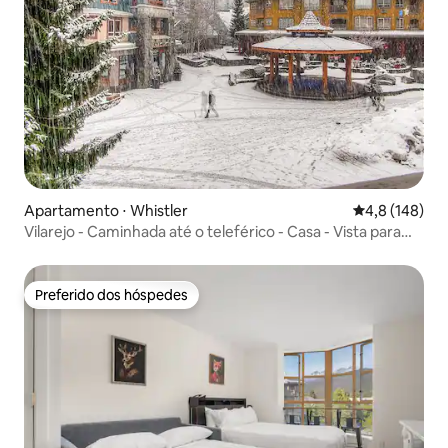
Apartamento ⋅ Whistler
4,8 de uma av
4,8 (148)
Vilarejo - Caminhada até o teleférico - Casa - Vista para
passeio
Preferido dos hóspedes
Preferido dos hóspedes