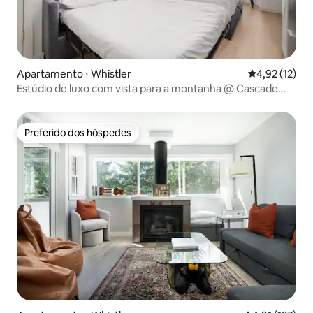
Apartamento ⋅ Whistler
4,92 de uma a
4,92 (12)
Estúdio de luxo com vista para a montanha @ Cascade
Lodge Whistler
Preferido dos hóspedes
Preferido dos hóspedes