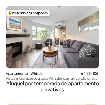
Whistler
Preferido dos hóspedes
Entre os melhores preferidos dos hóspedes
Apartamento ⋅ Whistler
4,96 de uma av
4,96 (106)
Vistas e fácil acesso a toda Whistler com ar-condicionado!
Aluguel por temporada de apartamento
privativos