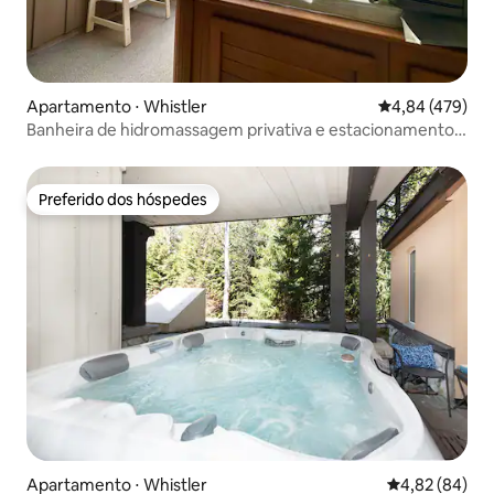
Apartamento ⋅ Whistler
4,84 de uma av
4,84 (479)
Banheira de hidromassagem privativa e estacionamento
GRATUITO em Whistler Village
Preferido dos hóspedes
Preferido dos hóspedes
Apartamento ⋅ Whistler
4,82 de uma a
4,82 (84)