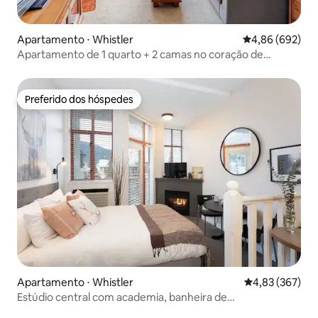
Apartamento ⋅ Whistler
4,86 de uma ava
4,86 (692)
Apartamento de 1 quarto + 2 camas no coração de
Whistler
Preferido dos hóspedes
Preferido dos hóspedes
Apartamento ⋅ Whistler
4,83 de uma av
4,83 (367)
Estúdio central com academia, banheira de
hidromassagem e sauna