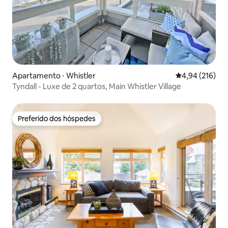
Apartamento ⋅ Whistler
4,94 de uma av
4,94 (216)
Tyndall - Luxe de 2 quartos, Main Whistler Village
Preferido dos hóspedes
Preferido dos hóspedes