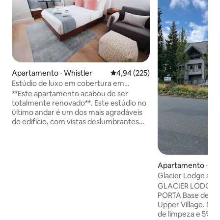
Apartamento ⋅ Whistler
4,94 de uma avaliação média de 
4,94 (225)
Estúdio de luxo em cobertura em
Whistler {Piscina/Banheira de
**Este apartamento acabou de ser
hidromassagem/Academia}
totalmente renovado**. Este estúdio no
último andar é um dos mais agradáveis
do edifício, com vistas deslumbrantes
para a montanha. Vem com uma cama
tamanho queen, cadeira de designer
que se transforma em uma cama de
solteiro de espuma de memória, Wi-Fi,
Apartamento ⋅ Whi
cabo, ar condicionado central, geladeira
Glacier Lodge ski-
completa, lavadora/secadora na suíte e
GST incl
GLACIER LODGE: 
cozinha totalmente abastecida. Uma das
PORTA Base de Bl
melhores piscinas compartilhadas de
Upper Village. Me
Whistler, banheiras de hidromassagem,
de limpeza e 5% 
sauna, sala de fitness, bem como