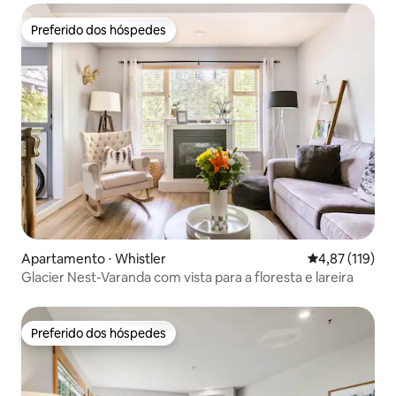
Preferido dos hóspedes
Preferido dos hóspedes
Apartamento ⋅ Whistler
4,87 de uma av
4,87 (119)
Glacier Nest-Varanda com vista para a floresta e lareira
Preferido dos hóspedes
Preferido dos hóspedes