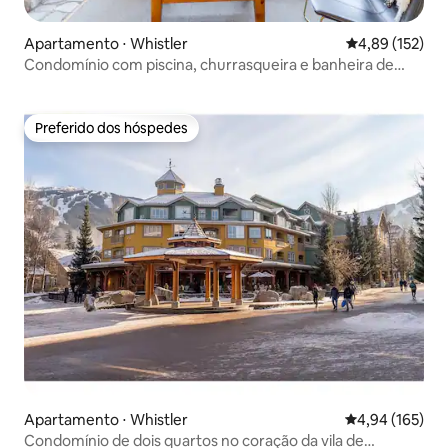
Apartamento ⋅ Whistler
4,89 de uma av
4,89 (152)
Condomínio com piscina, churrasqueira e banheira de
hidromassagem, Creekside
Preferido dos hóspedes
Preferido dos hóspedes
Apartamento ⋅ Whistler
4,94 de uma av
4,94 (165)
Condomínio de dois quartos no coração da vila de