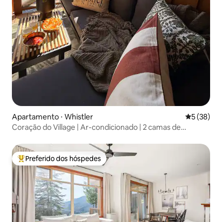
Apartamento ⋅ Whistler
5 de uma a
5 (38)
Coração do Village | Ar-condicionado | 2 camas de
verdade + estacionamento gratuito
Preferido dos hóspedes
Entre os melhores preferidos dos hóspedes