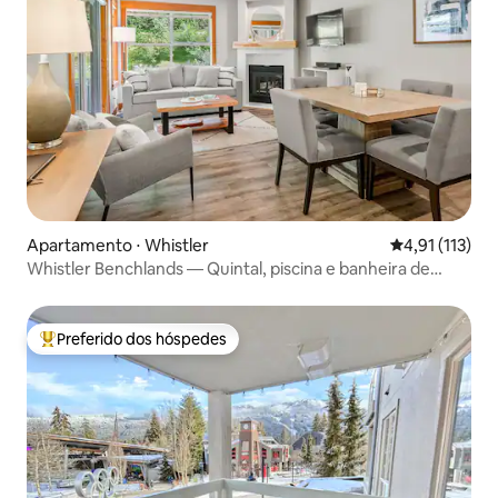
Apartamento ⋅ Whistler
4,91 de uma av
4,91 (113)
Whistler Benchlands — Quintal, piscina e banheira de
hidromassagem
Preferido dos hóspedes
Entre os melhores preferidos dos hóspedes