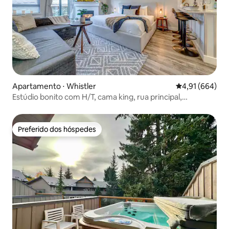
Apartamento ⋅ Whistler
4,91 de uma av
4,91 (664)
Estúdio bonito com H/T, cama king, rua principal,
estacionamento gratuito
Preferido dos hóspedes
Preferido dos hóspedes