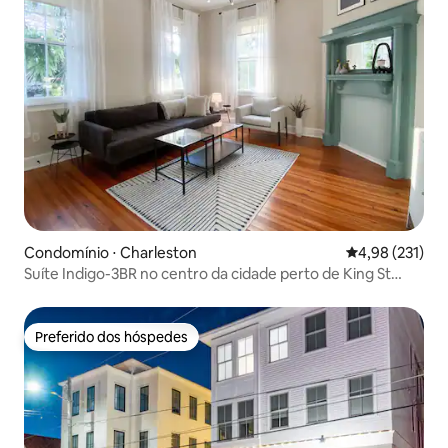
Condomínio ⋅ Charleston
4,98 de uma av
4,98 (231)
Suíte Indigo-3BR no centro da cidade perto de King St
com 2 vagas de estacionamento
Preferido dos hóspedes
Preferido dos hóspedes