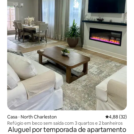
Casa ⋅ North Charleston
4,88 de uma a
4,88 (32)
Refúgio em beco sem saída com 3 quartos e 2 banheiros
Aluguel por temporada de apartamento