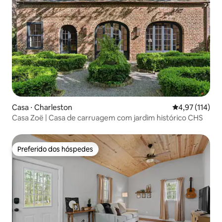
Casa ⋅ Charleston
4,97 de uma av
4,97 (114)
Casa Zoë | Casa de carruagem com jardim histórico CHS
Preferido dos hóspedes
Preferido dos hóspedes