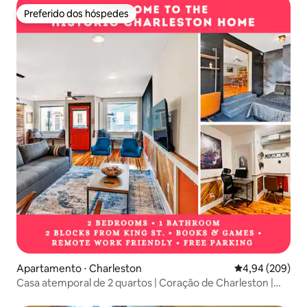
Preferido dos hóspedes
Preferido dos hóspedes
Apartamento ⋅ Charleston
4,94 de uma ava
4,94 (209)
Casa atemporal de 2 quartos | Coração de Charleston |
King St