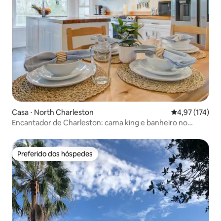
Casa ⋅ North Charleston
4,97 de uma av
4,97 (174)
Encantador de Charleston: cama king e banheiro no
quarto principal
Preferido dos hóspedes
Preferido dos hóspedes