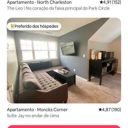
Apartamento ⋅ North Charleston
4,91 de uma av
4,91 (152)
The Leo | No coração da faixa principal do Park Circle
Preferido dos hóspedes
Entre os melhores preferidos dos hóspedes
Apartamento ⋅ Moncks Corner
4,87 de uma av
4,87 (190)
Suíte Jay no andar de cima