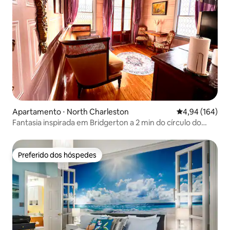
Apartamento ⋅ North Charleston
4,94 de uma av
4,94 (164)
Fantasia inspirada em Bridgerton a 2 min do círculo do
parque
Preferido dos hóspedes
Preferido dos hóspedes