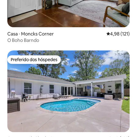
Casa ⋅ Moncks Corner
4,98 de uma av
4,98 (121)
O Boho Barndo
Preferido dos hóspedes
Preferido dos hóspedes