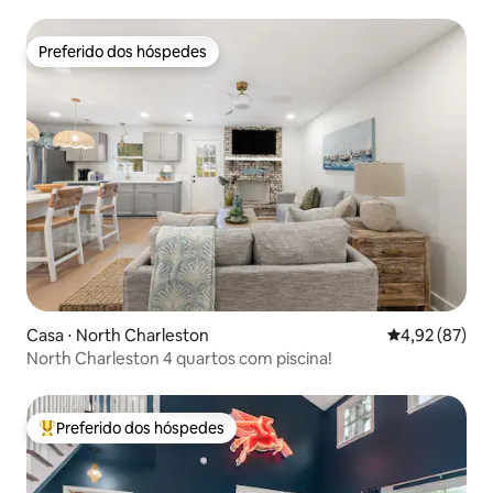
Preferido dos hóspedes
Preferido dos hóspedes
Casa ⋅ North Charleston
4,92 de uma a
4,92 (87)
North Charleston 4 quartos com piscina!
Preferido dos hóspedes
Entre os melhores preferidos dos hóspedes