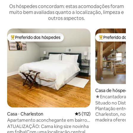
Os hóspedes concordam: estas acomodações foram
muito bem avaliadas quanto a localização, limpeza e
outros aspectos.
Preferido dos hóspedes
Preferido dos 
Entre os melhores preferidos dos hóspedes
Entre os melhore
Casa de hóspede
rville
★Encantadora cas
de plantações his
Situado no Distrito
Plantação entre S
Casa ⋅ Charleston
5 de uma avaliação média de 
5 (112)
Charleston, nosso
madeira oferece p
Apartamento aconchegante em bairro
praticidade. Este retiro de mais de 850
arborizado isolado
ATUALIZAÇÃO: Cama king size novinha
pés quadrados inc
em folha!Com uma localização central