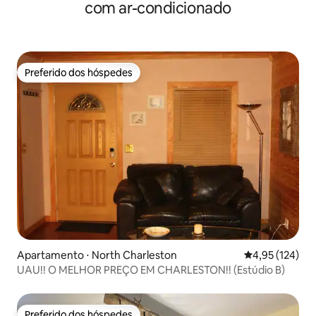
com ar-condicionado
Preferido dos hóspedes
Preferido dos hóspedes
Apartamento ⋅ North Charleston
4,95 de uma av
4,95 (124)
UAU!! O MELHOR PREÇO EM CHARLESTON!! (Estúdio B)
Preferido dos hóspedes