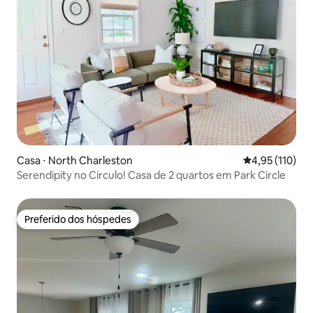
Casa ⋅ North Charleston
4,95 de uma av
4,95 (110)
Serendipity no Círculo! Casa de 2 quartos em Park Circle
Preferido dos hóspedes
Preferido dos hóspedes