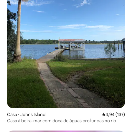
Casa ⋅ Johns Island
4,94 de uma av
4,94 (137)
Casa à beira-mar com doca de águas profundas no rio
Stono!