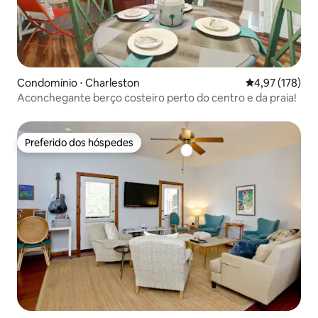
Condomínio ⋅ Charleston
4,97 de uma av
4,97 (178)
Aconchegante berço costeiro perto do centro e da praia!
Preferido dos hóspedes
Preferido dos hóspedes