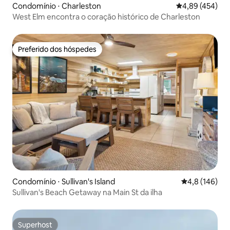
Condomínio ⋅ Charleston
4,89 de uma av
4,89 (454)
West Elm encontra o coração histórico de Charleston
Preferido dos hóspedes
Preferido dos hóspedes
Condomínio ⋅ Sullivan's Island
4,8 de uma av
4,8 (146)
Sullivan's Beach Getaway na Main St da ilha
Superhost
Superhost