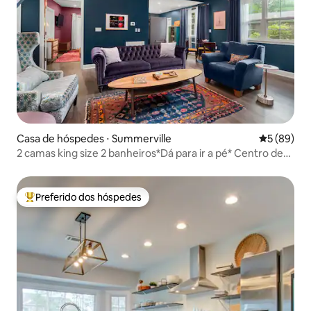
Casa de hóspedes ⋅ Summerville
5 de uma a
5 (89)
2 camas king size 2 banheiros*Dá para ir a pé* Centro de
Summerville
Preferido dos hóspedes
Entre os melhores preferidos dos hóspedes