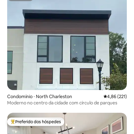
Condomínio ⋅ North Charleston
4,86 de uma av
4,86 (221)
Moderno no centro da cidade com círculo de parques
Preferido dos hóspedes
Entre os melhores preferidos dos hóspedes