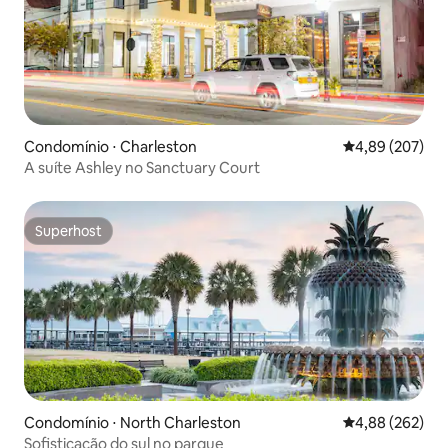
Condomínio ⋅ Charleston
4,89 de uma ava
4,89 (207)
A suíte Ashley no Sanctuary Court
Superhost
Superhost
Condomínio ⋅ North Charleston
4,88 de uma ava
4,88 (262)
Sofisticação do sul no parque