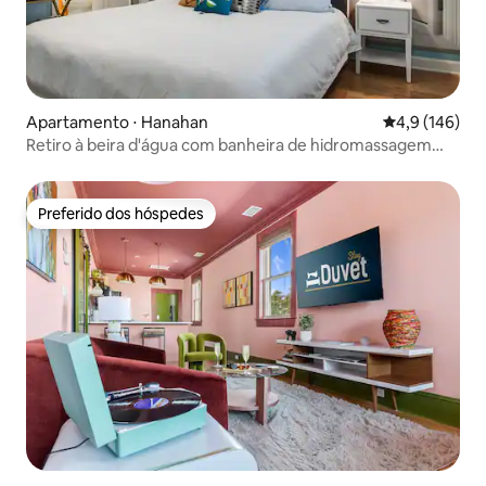
Apartamento ⋅ Hanahan
4,9 de uma av
4,9 (146)
Retiro à beira d'água com banheira de hidromassagem
privativa, deque e pesca
Preferido dos hóspedes
Preferido dos hóspedes