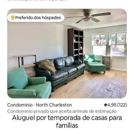
Preferido dos hóspedes
Entre os melhores preferidos dos hóspedes
Condomínio ⋅ North Charleston
4,95 de uma av
4,95 (122)
Condomínio privado que aceita animais de estimação
Aluguel por temporada de casas para
famílias