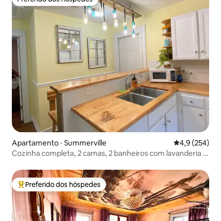
Preferido dos hóspedes
Apartamento ⋅ Summerville
4,9 de uma av
4,9 (254)
Cozinha completa, 2 camas, 2 banheiros com lavanderia e
lago de peixes
Preferido dos hóspedes
Entre os melhores preferidos dos hóspedes