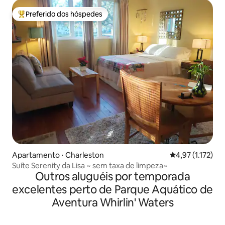
Preferido dos hóspedes
Entre os melhores preferidos dos hóspedes
Apartamento ⋅ Charleston
4,97 de uma aval
4,97 (1.172)
Suíte Serenity da Lisa ~ sem taxa de limpeza~
Outros aluguéis por temporada
excelentes perto de Parque Aquático de
Aventura Whirlin' Waters