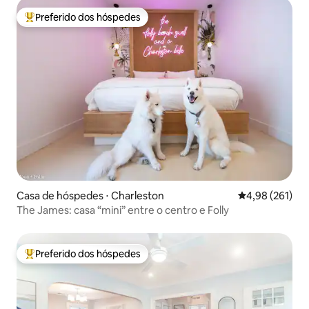
Preferido dos hóspedes
Entre os melhores preferidos dos hóspedes
Casa de hóspedes ⋅ Charleston
4,98 de uma av
4,98 (261)
The James: casa “mini” entre o centro e Folly
Preferido dos hóspedes
Entre os melhores preferidos dos hóspedes