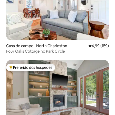
Casa de campo ⋅ North Charleston
4,99 de uma av
4,99 (159)
Four Oaks Cottage no Park Circle
Preferido dos hóspedes
Entre os melhores preferidos dos hóspedes