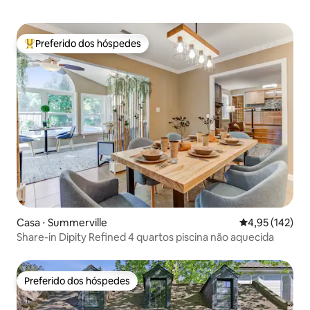
Preferido dos hóspedes
Entre os melhores preferidos dos hóspedes
Casa ⋅ Summerville
4,95 de uma av
4,95 (142)
Share-in Dipity Refined 4 quartos piscina não aquecida
Preferido dos hóspedes
Preferido dos hóspedes