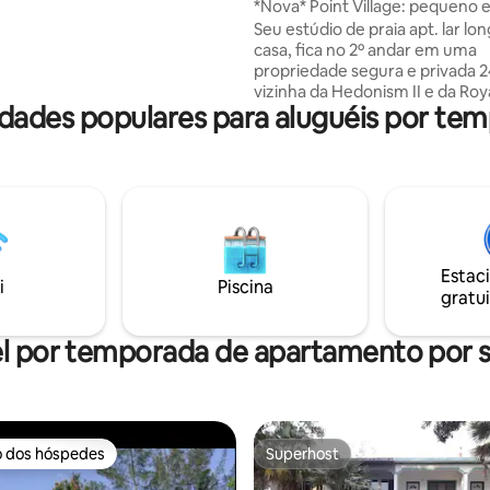
*Nova* Point Village: pequeno 
deira para trabalho remoto,
em Negril
Seu estúdio de praia apt. lar lo
tuito. Alguém estará no
casa, fica no 2º andar em uma
a ajudar com todos os seus
propriedade segura e privada 2
 como seu anfitrião, estarei
vizinha da Hedonism II e da Roy
 apenas um telefonema de
ades populares para aluguéis por te
Hotels. Uma caminhada de 5 minutos
leva você à piscina ou a uma de
 pessoais.
duas praias privadas para um 
matinal. No anoitecer, derreta 
sol. Eu forneço Wi-Fi GRATUITO, Netflix,
roupas de cama limpas para se
cama e praia. Desfrute de água
engarrafada de cortesia e bebi
Estac
café da manhã para sua primeir
i
Piscina
gratui
estadia. Táxis privados no portão levam
10 minutos para supermercado, 
bares
l por temporada de apartamento por
o dos hóspedes
Superhost
o dos hóspedes
Superhost