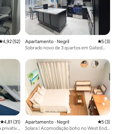
4,92 de uma avaliação média de 5, 52 avaliações
4,92 (52)
Apartamento ⋅ Negril
5 de uma avaliaçã
5 (3)
ções
Sobrado novo de 3 quartos em Gated
Aqueducts
4,81 de uma avaliação média de 5, 31 avaliações
4,81 (31)
Apartamento ⋅ Negril
5 de uma avaliaçã
5 (3)
 privativa
Solara | Acomodação boho no West End
de Negril