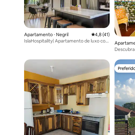
Apartamento ⋅ Negril
4,8 de uma avaliação 
4,8 (41)
IslaHospitality| Apartamento de luxo com
Apartame
2 quartos e vista para o mar em Negril
Descubra 
Preferid
Preferid