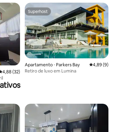
Superhost
Superhost
Apartamento ⋅ Parkers Bay
4,89 de uma avaliaçã
4,89 (9)
Retiro de luxo em Lumina
ções
4,88 de uma avaliação média de 5, 32 avaliações
4,88 (32)
il
ativos