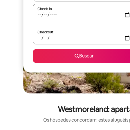
Check-in
Checkout
Buscar
Westmoreland: apart
Os hóspedes concordam: estes aluguéis 