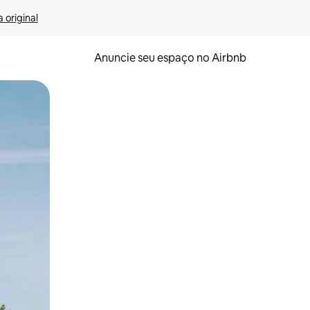
 original
Anuncie seu espaço no Airbnb
 deslizando o dedo na tela.