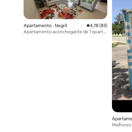
Apartamento ⋅ Negril
4,78 de uma avaliação 
4,78 (83)
Apartamento aconchegante de 1 quarto
com vista para o mar
Apartamen
Melhores 