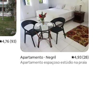
4,76 de uma avaliação média de 5, 93 avaliações
4,76 (93)
Apartamento ⋅ Negril
4,93 de uma avaliação
4,93 (28)
Apartamento espaçoso estúdio na praia
ções