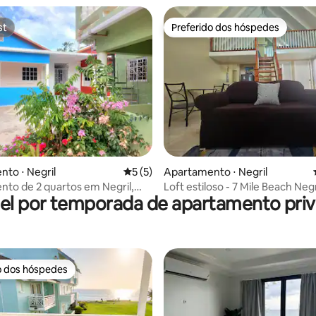
st
Preferido dos hóspedes
st
Preferido dos hóspedes
média de 5, 57 avaliações
to ⋅ Negril
5 de uma avaliação média de 5, 5 avalia
5 (5)
Apartamento ⋅ Negril
to de 2 quartos em Negril,
Loft estiloso - 7 Mile Beach Negr
el por temporada de apartamento priv
 famílias
o dos hóspedes
o dos hóspedes