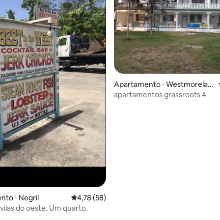
média de 5, 83 avaliações
Apartamento ⋅ Westmorelan
d Parish
apartamentos grassroots 4
to ⋅ Negril
4,78 de uma avaliação média de 5, 58 avalia
4,78 (58)
vilas do oeste. Um quarto.