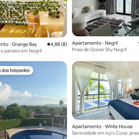
média de 5, 41 avaliações
Apartamento ⋅ Negril
nto ⋅ Orange Bay
4,88 de uma avaliação média de 5, 8 avalia
4,88 (8)
Praia de Ocean Shy Negril
o paraíso em Negril
o dos hóspedes
o dos hóspedes
Apartamento ⋅ White House
Serenidade em Ivy's Cove: praia
e bela vista