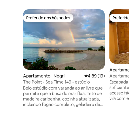
Preferido dos hóspedes
Preferid
Preferido dos hóspedes
Preferid
Apartamen
Apartamen
Apartamento ⋅ Negril
4,89 de uma avaliação 
4,89 (19)
Negril
Escapada 
The Point - Sea Time 149 - estúdio
suficiente para
Belo estúdio com varanda ao ar livre que
acesso fác
permite que a brisa do mar flua. Teto de
vila com exc
madeira caribenha, cozinha atualizada,
rota de p
incluindo fogão completo, geladeira de
estrada pr
bom tamanho, micro-ondas, torradeira,
A Praça da
liquidificador, cafeteira, pratos, ferro de
minutos d
passar roupa, cama queen size
com belas
confortável, máquina de lavar roupa,