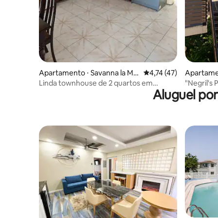
Apartamento ⋅ Savanna la Ma
4,74 de uma avaliação 
4,74 (47)
Apartamen
r
Linda townhouse de 2 quartos em
"Negril's
Aluguel po
Savannalamar