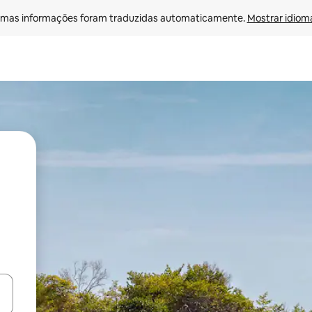
mas informações foram traduzidas automaticamente. 
Mostrar idioma
ore-os usando as seta para cima e para baixo do teclado ou tocando e