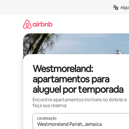
Pular
Algu
para
o
conteúdo
Westmoreland:
apartamentos para
aluguel por temporada
Encontre apartamentos incríveis no Airbnb e
faça sua reserva
Localização
Quando os resultados estiverem disponíveis, expl