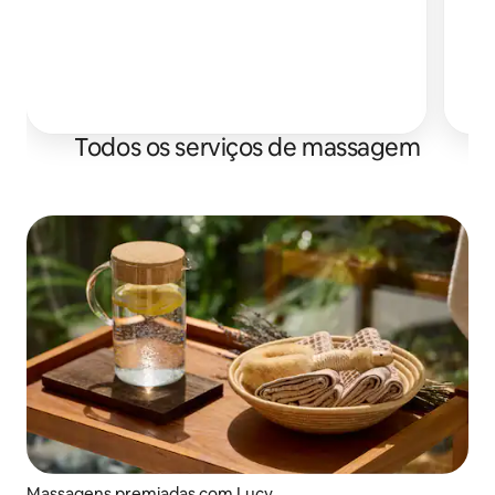
e
estar. Alt
Todos os serviços de massagem
Massagens premiadas com Lucy