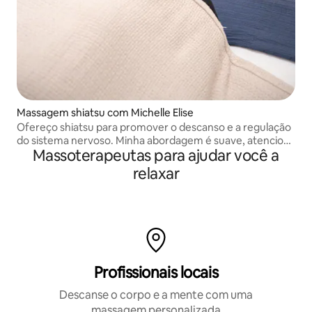
Massagem shiatsu com Michelle Elise
Ofereço shiatsu para promover o descanso e a regulação
do sistema nervoso. Minha abordagem é suave, atenciosa
Massoterapeutas para ajudar você a
e sensível a traumas. Meu objetivo é criar um espaço
tranquilo e inclusivo, onde as pessoas possam chegar
relaxar
como são.
Profissionais locais
Descanse o corpo e a mente com uma
massagem personalizada