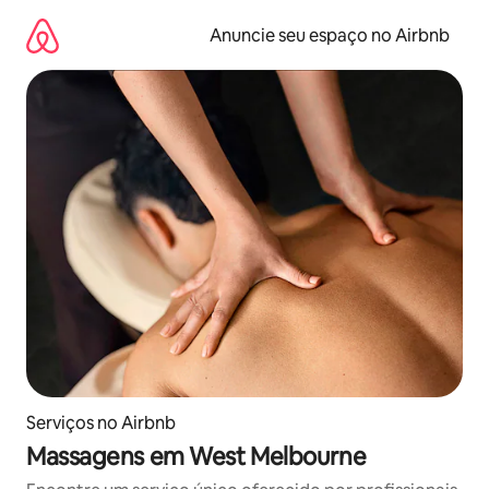
Pular
para
Anuncie seu espaço no Airbnb
o
conteúdo
Serviços no Airbnb
Massagens em West Melbourne