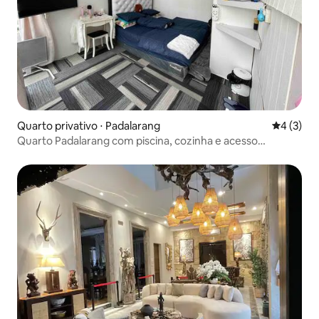
Quarto privativo ⋅ Padalarang
4 de uma 
4 (3)
Quarto Padalarang com piscina, cozinha e acesso
privativo