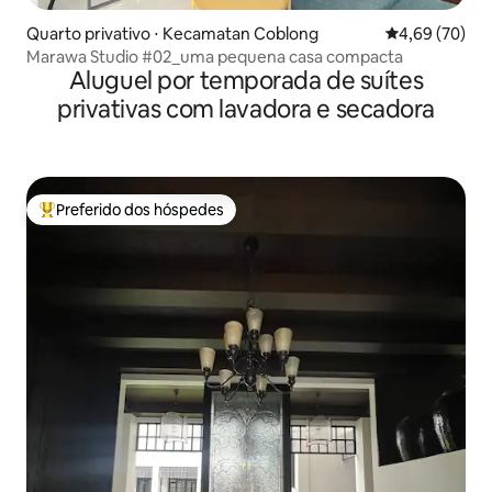
Quarto privativo ⋅ Kecamatan Coblong
4,69 de uma a
4,69 (70)
Marawa Studio #02_uma pequena casa compacta
Aluguel por temporada de suítes
privativas com lavadora e secadora
Preferido dos hóspedes
Entre os melhores preferidos dos hóspedes