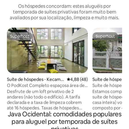
Os hóspedes concordam: estes aluguéis por
temporada de suítes privativas foram muito bem
avaliados por sua localização, limpeza e muito mais.
Superhost
Superhost
Superhost
Superhost
Suíte de hóspedes ⋅ Kecama
4,88 de uma avaliação média de
4,88 (48)
Suíte de hóspedes
tan Tambora
O PodKost Completo espaçosa área de
Suíte de hóspedes
estar para todos.
espaçosa perto de
Desfrute de um loft privativo de 2
Estamos comparti
andares (não todo o edifício). A tarifa
suíte de hóspedes 
declarada e a taxa de limpeza cobrem
casa inteira) voc
até 16 hóspedes. Taxas de hóspedes
composto por 4 qu
Java Ocidental: comodidades populares
adicionais se exceder 16 hóspedes: • IDR
grande sala de esta
95 mil/noite (estadia) • IDR 40 mil/visita
com acesso direto priva
para aluguel por temporada de suítes
(visitando) Perfeito para férias,
para grupos grand