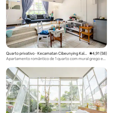
Quarto privativo ⋅ Kecamatan Cibeunying Kale
4,91 de uma a
4,91 (58)
r
Apartamento romântico de 1 quarto com mural grego em
DagoEVCharger.