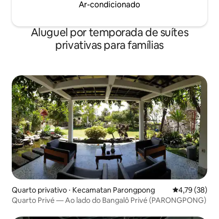
Ar-condicionado
Aluguel por temporada de suítes
privativas para famílias
Quarto privativo ⋅ Kecamatan Parongpong
4,79 de uma a
4,79 (38)
Quarto Privé — Ao lado do Bangalô Privé (PARONGPONG)