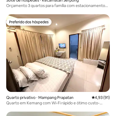
Suíte de hóspedes ⋅ Kecamatan Serpong
Orçamento 3 quartos para família com estacionamento
gratuito
Preferido dos hóspedes
Preferido dos hóspedes
Quarto privativo ⋅ Mampang Prapatan
4,93 de uma a
4,93 (91)
Quarto em Kemang com Wi-Fi rápido e ótimo custo-
benefício