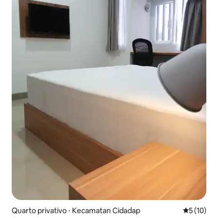
Quarto privativo ⋅ Kecamatan Cidadap
5 de uma a
5 (10)