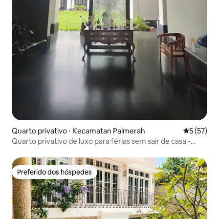
Quarto privativo ⋅ Kecamatan Palmerah
5 de uma a
5 (57)
Quarto privativo de luxo para férias sem sair de casa -
Animais de estimação são bem-vindos
Preferido dos hóspedes
Preferido dos hóspedes