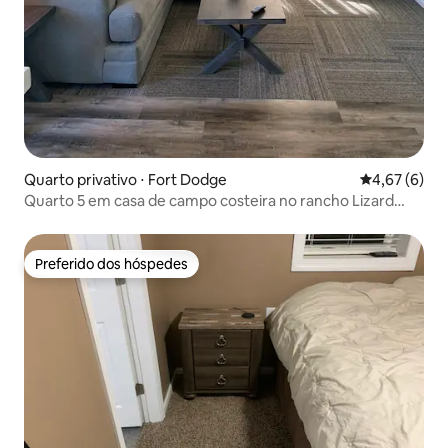
Quarto privativo ⋅ Fort Dodge
4,67 de uma 
4,67 (6)
Quarto 5 em casa de campo costeira no rancho Lizard
Creek
Preferido dos hóspedes
Preferido dos hóspedes