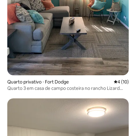
Quarto privativo ⋅ Fort Dodge
4 de uma a
4 (10)
Quarto 3 em casa de campo costeira no rancho Lizard
Creek