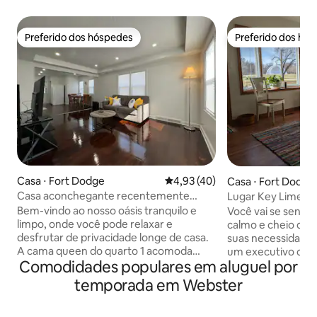
Preferido dos hóspedes
Preferido dos hó
Preferido dos hóspedes
Preferido dos hó
Casa ⋅ Fort Dodge
4,93 de uma avaliação média de
4,93 (40)
Casa ⋅ Fort Dodge
Casa aconchegante recentemente
Lugar Key Lime
reformada em local conveniente
Bem-vindo ao nosso oásis tranquilo e
Você vai se sentir
limpo, onde você pode relaxar e
calmo e cheio de estilo. Proj
desfrutar de privacidade longe de casa.
suas necessidade
A cama queen do quarto 1 acomoda
um executivo com 
Comodidades populares em aluguel por
duas pessoas. A cama de dia do quarto 2
aproveitando uma folga. Rec
com um trundle acomoda duas pessoas.
sala de estar e ob
temporada em Webster
A sala de estar tem muita luz natural e
de fora da janela d
um sofá confortável. Cozinha completa.
porão, a grande s