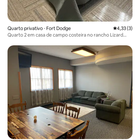
Quarto privativo ⋅ Fort Dodge
4,33 de uma 
4,33 (3)
Quarto 2 em casa de campo costeira no rancho Lizard
Creek