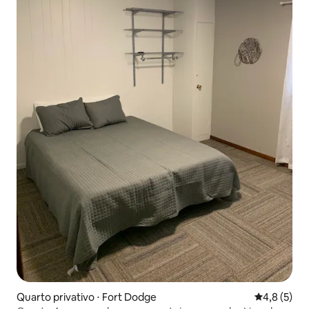
Quarto privativo ⋅ Fort Dodge
4,8 de uma 
4,8 (5)