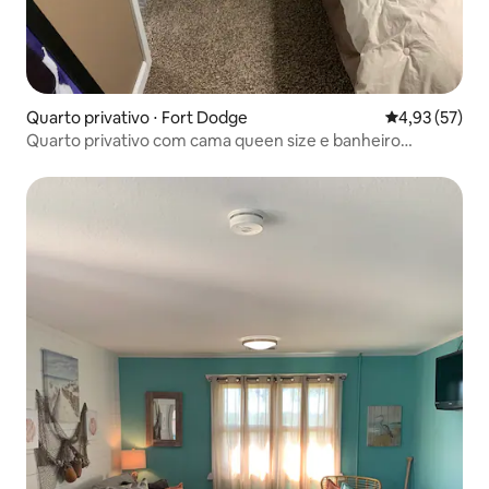
Quarto privativo ⋅ Fort Dodge
4,93 de uma a
4,93 (57)
Quarto privativo com cama queen size e banheiro
completo