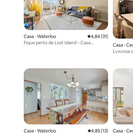
Casa ⋅ Waterloo
4,84 de uma avaliação 
4,84 (31)
Fique perto de Lost Island – Casa
Casa ⋅ Ced
espaçosa
Luxuosa c
de bilhar
Casa ⋅ Waterloo
4,85 de uma avaliação 
4,85 (13)
Casa ⋅ Ced