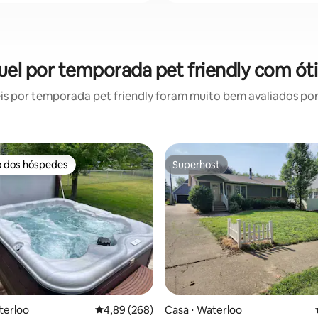
uel por temporada pet friendly com ót
 por temporada pet friendly foram muito bem avaliados por 
o dos hóspedes
Superhost
o dos hóspedes
Superhost
édia de 5, 431 avaliações
terloo
4,89 de uma avaliação média de 5, 268 avalia
4,89 (268)
Casa ⋅ Waterloo