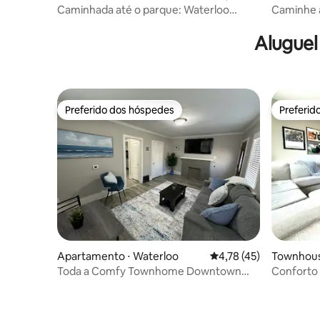
Caminhada até o parque: Waterloo
Caminhe a
Home com deck mobiliado
Modern F
Aluguel
Preferido dos hóspedes
Preferid
Preferido dos hóspedes
Preferid
Apartamento ⋅ Waterloo
4,78 de uma avaliação 
4,78 (45)
Townhouse
Toda a Comfy Townhome Downtown
Conforto 
Waterloo
quartos g