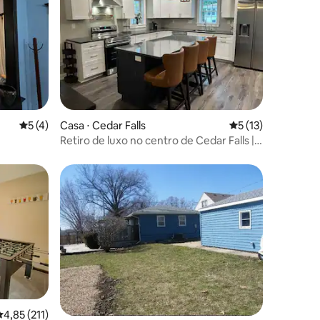
ções
5 de uma avaliação média de 5, 4 avaliações
5 (4)
Casa ⋅ Cedar Falls
5 de uma avaliação
5 (13)
Retiro de luxo no centro de Cedar Falls |
Capacidade para 12
ções
,85 de uma avaliação média de 5, 211 avaliações
4,85 (211)