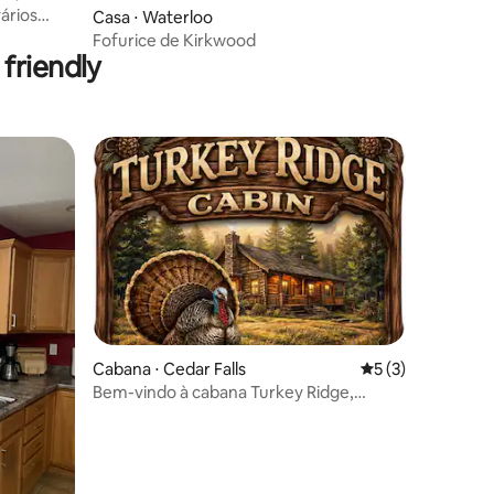
ários
Casa ⋅ Waterloo
Fofurice de Kirkwood
friendly
os hóspedes
Cabana ⋅ Cedar Falls
5 de uma avaliaçã
5 (3)
Bem-vindo à cabana Turkey Ridge,
ções
situada em 12 acres