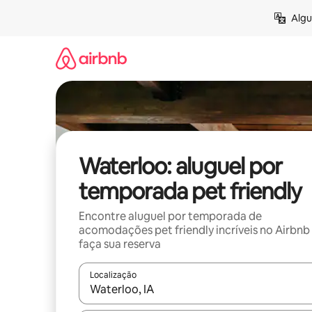
Pular
Algu
para
o
conteúdo
Waterloo: aluguel por
temporada pet friendly
Encontre aluguel por temporada de
acomodações pet friendly incríveis no Airbnb
faça sua reserva
Localização
Quando os resultados estiverem disponíveis, expl