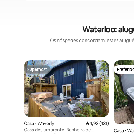
Waterloo: alug
Os hóspedes concordam: estes aluguéis
Superhost
Preferid
Superhost
Preferid
Casa ⋅ Waverly
4,93 de uma avaliação m
4,93 (431)
Casa deslumbrante! Banheira de
Casa ⋅ Wa