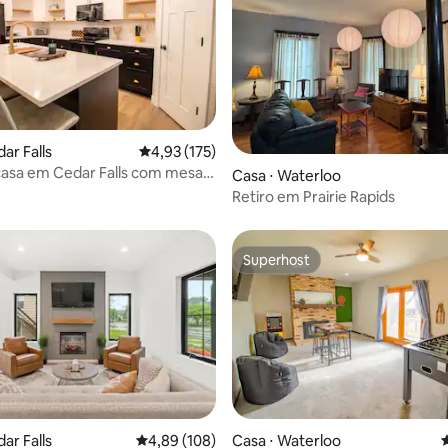
média de 5, 31 avaliações
ar Falls
4,93 de uma avaliação média de 5, 175 avalia
4,93 (175)
asa em Cedar Falls com mesa
Casa ⋅ Waterloo
 e cinema
Retiro em Prairie Rapids
Superhost
Superhost
média de 5, 13 avaliações
ar Falls
4,89 de uma avaliação média de 5, 108 avalia
4,89 (108)
Casa ⋅ Waterloo
4