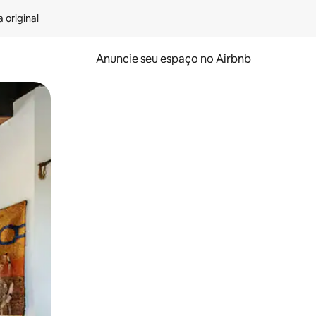
 original
Anuncie seu espaço no Airbnb
 deslizando o dedo na tela.