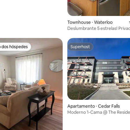
Townhouse ⋅ Waterloo
Deslumbrante 5 estrelas! Priv
By Lost Isle - Preços baixos!
o dos hóspedes
Superhost
o dos hóspedes
Superhost
Apartamento ⋅ Cedar Falls
Moderno 1-Cama @ The Resid