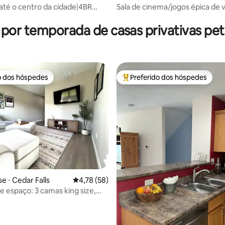
té o centro da cidade|4BR
Sala de cinema/jogos épica de v
armhouse+2-Car Garage
andares
 por temporada de casas privativas pet 
o dos hóspedes
Preferido dos hóspedes
o dos hóspedes
Entre os melhores preferidos d
média de 5, 45 avaliações
 ⋅ Cedar Falls
4,78 de uma avaliação média de 5, 58 avalia
4,78 (58)
e espaço: 3 camas king size,
randes, garagem!