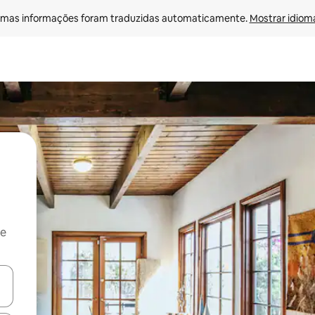
mas informações foram traduzidas automaticamente. 
Mostrar idioma
 e
ore-os usando as seta para cima e para baixo do teclado ou tocando e