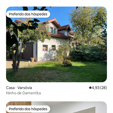
do metrô Marymont
Preferido dos hóspedes
Preferido dos hóspedes
Casa ⋅ Varsóvia
4,93 de uma a
4,93 (28)
Ninho de Damentka
Preferido dos hóspedes
Preferido dos hóspedes