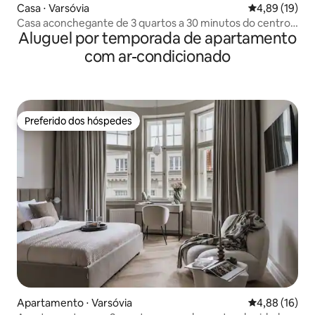
Casa ⋅ Varsóvia
4,89 de uma a
4,89 (19)
Casa aconchegante de 3 quartos a 30 minutos do centro,
Aluguel por temporada de apartamento
lareira no jardim
com ar-condicionado
Preferido dos hóspedes
Preferido dos hóspedes
Apartamento ⋅ Varsóvia
4,88 de uma a
4,88 (16)