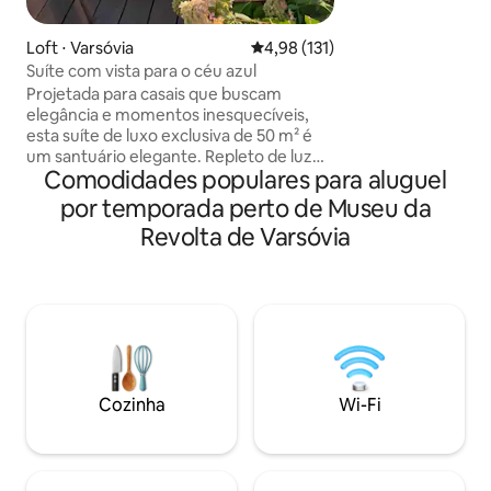
restaurado que of
privacidade e ch
Loft ⋅ Varsóvia
4,98 de uma avaliação média de 
4,98 (131)
no centro da Cidad
Suíte com vista para o céu azul
Acorde em uma pra
Projetada para casais que buscam
caminhe por ruas 
elegância e momentos inesquecíveis,
jante em restaura
esta suíte de luxo exclusiva de 50 m² é
tome café em café
um santuário elegante. Repleto de luz
ritmo da cidade e
Comodidades populares para aluguel
natural, o elegante interior se abre para
e luxuoso. Para v
um terraço privativo com vistas
por temporada perto de Museu da
mais do que apenas
deslumbrantes do céu azul — perfeito
Revolta de Varsóvia
para relaxar do nascer ao pôr do sol. A
suíte em plano aberto dispõe de uma
elegante área de estar com um sofá-
cama vintage, uma cozinha totalmente
equipada e uma romântica cama de
dossel com quatro colunas. Cada
detalhe foi pensado para combinar
conforto, elegância e uma estadia
Cozinha
Wi-Fi
inesquecível.