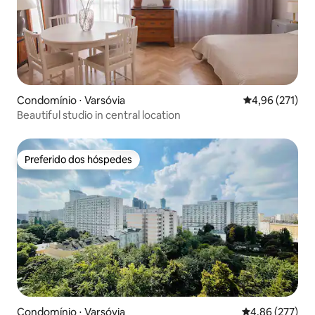
Condomínio ⋅ Varsóvia
4,96 de uma av
4,96 (271)
Beautiful studio in central location
Preferido dos hóspedes
Preferido dos hóspedes
Condomínio ⋅ Varsóvia
4,86 de uma av
4,86 (277)