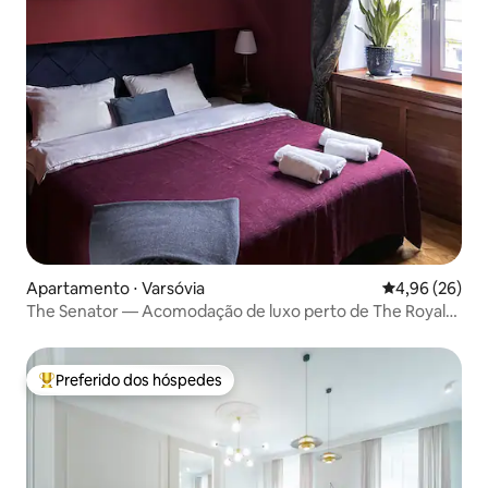
Apartamento ⋅ Varsóvia
4,96 de uma a
4,96 (26)
The Senator — Acomodação de luxo perto de The Royal
Łazienki
Preferido dos hóspedes
Entre os melhores preferidos dos hóspedes