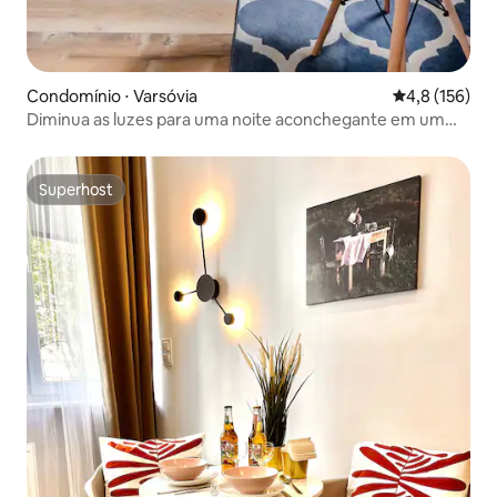
Condomínio ⋅ Varsóvia
4,8 de uma av
4,8 (156)
Diminua as luzes para uma noite aconchegante em um
estúdio chique
Superhost
Superhost