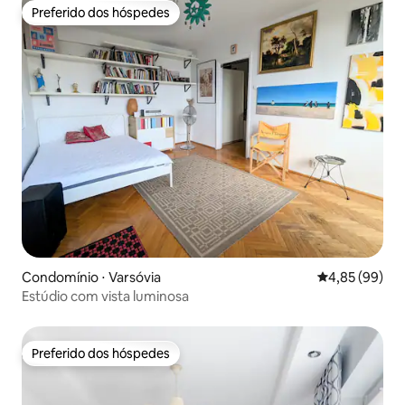
Preferido dos hóspedes
Preferido dos hóspedes
Condomínio ⋅ Varsóvia
4,85 de uma a
4,85 (99)
Estúdio com vista luminosa
Preferido dos hóspedes
Preferido dos hóspedes