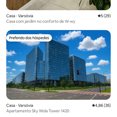
Casa ⋅ Varsóvia
5 de uma a
5 (29)
Casa com jardim no conforto de W-wy
Preferido dos hóspedes
Preferido dos hóspedes
Casa ⋅ Varsóvia
4,86 de uma a
4,86 (35)
Apartamento Sky Wola Tower 1420