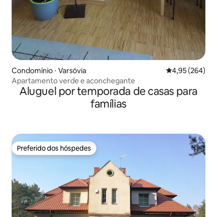
Condomínio ⋅ Varsóvia
4,95 de uma ava
4,95 (264)
Apartamento verde e aconchegante
Aluguel por temporada de casas para
famílias
Preferido dos hóspedes
Preferido dos hóspedes