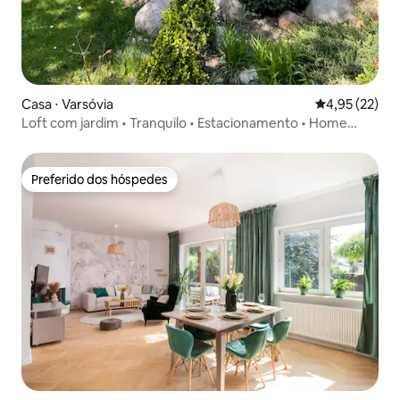
Casa ⋅ Varsóvia
4,95 de uma a
4,95 (22)
Loft com jardim • Tranquilo • Estacionamento • Home
office
Preferido dos hóspedes
Preferido dos hóspedes