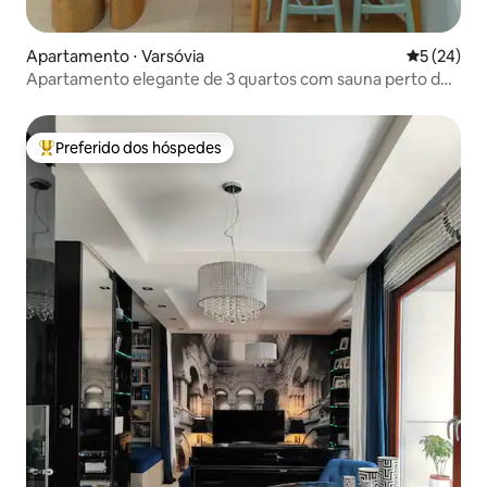
Apartamento ⋅ Varsóvia
5 de uma a
5 (24)
Apartamento elegante de 3 quartos com sauna perto do
metrô
Preferido dos hóspedes
Entre os melhores preferidos dos hóspedes