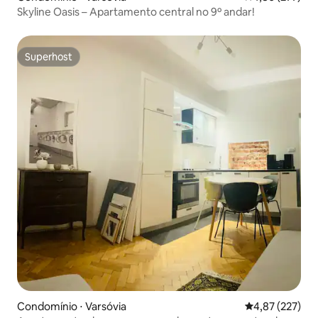
Skyline Oasis – Apartamento central no 9º andar!
Superhost
Superhost
Condomínio ⋅ Varsóvia
4,87 de uma av
4,87 (227)