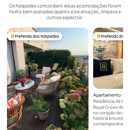
Os hóspedes concordam: estas acomodações foram
muito bem avaliadas quanto a localização, limpeza e
outros aspectos.
Preferido dos hóspedes
Preferido dos 
Entre os melhores preferidos dos hóspedes
Entre os melhore
Apartamento ⋅ Var
Residência da Coroa
Cidade Antiga de 
Royal Crown Resid
no coração do cen
história encontra 
contemporânea. 
refinado em um edi