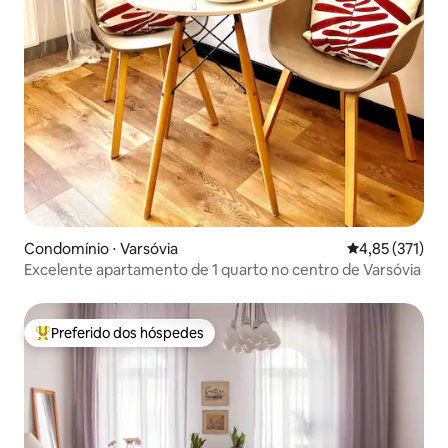
Condomínio ⋅ Varsóvia
4,85 de uma av
4,85 (371)
Excelente apartamento de 1 quarto no centro de Varsóvia
Preferido dos hóspedes
Entre os melhores preferidos dos hóspedes