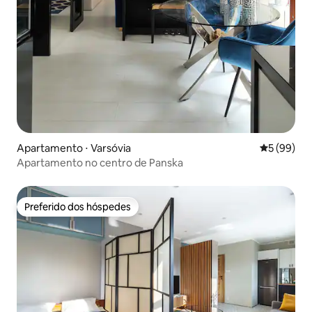
Apartamento ⋅ Varsóvia
5 de uma a
5 (99)
Apartamento no centro de Panska
Preferido dos hóspedes
Preferido dos hóspedes