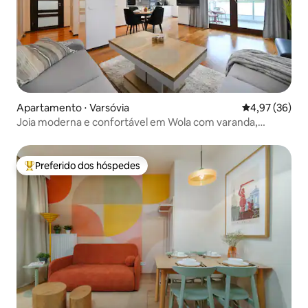
Apartamento ⋅ Varsóvia
4,97 de uma a
4,97 (36)
Joia moderna e confortável em Wola com varanda,
estacionamento!
Preferido dos hóspedes
Entre os melhores preferidos dos hóspedes