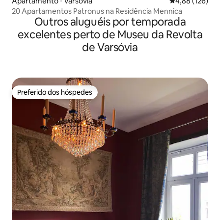
Apartamento ⋅ Varsóvia
4,88 de uma av
4,88 (126)
20 Apartamentos Patronus na Residência Mennica
Outros aluguéis por temporada
excelentes perto de Museu da Revolta
de Varsóvia
Preferido dos hóspedes
Preferido dos hóspedes