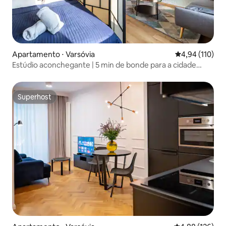
Apartamento ⋅ Varsóvia
4,94 de uma av
4,94 (110)
Estúdio aconchegante | 5 min de bonde para a cidade
antiga e o centro da cidade
Superhost
Superhost