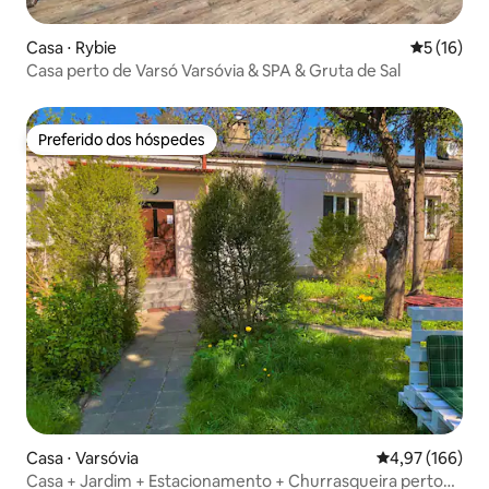
Casa ⋅ Rybie
5 de uma a
5 (16)
Casa perto de Varsó Varsóvia & SPA & Gruta de Sal
Preferido dos hóspedes
Preferido dos hóspedes
Casa ⋅ Varsóvia
4,97 de uma av
4,97 (166)
Casa + Jardim + Estacionamento + Churrasqueira perto