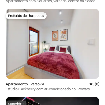
Apartamento com 3 quartos, varanda, centro da cidade
Preferido dos hóspedes
Preferido dos hóspedes
Apartamento ⋅ Varsóvia
5 de uma 
5 (8)
Estúdio Blackberry com ar-condicionado no Browary
Warszawskie
Superhost