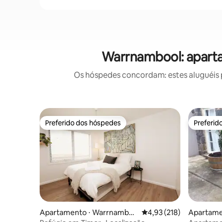
Warrnambool: aparta
Os hóspedes concordam: estes aluguéis 
Preferido dos hóspedes
Preferid
Preferido dos hóspedes
Preferid
Apartamento ⋅ Warrnamboo
4,93 de uma avaliação m
4,93 (218)
Apartamen
l