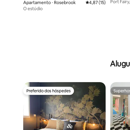
Port Fair
Apartamento ⋅ Rosebrook
4,87 de uma avaliação 
4,87 (15)
O estúdio
Alugu
Preferido dos hóspedes
Superho
Preferido dos hóspedes
Superho