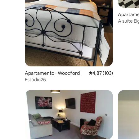
Apartame
A suíte E
Apartamento ⋅ Woodford
4,87 de uma avaliação m
4,87 (103)
Estúdio26