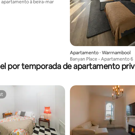
y, apartamento à beira-mar
média de 5, 15 avaliações
Apartamento ⋅ Warrnambool
Banyan Place - Apartamento 6
el por temporada de apartamento priv
st
st