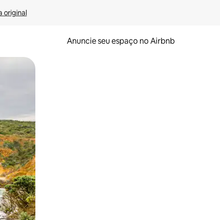
 original
Anuncie seu espaço no Airbnb
 deslizando o dedo na tela.