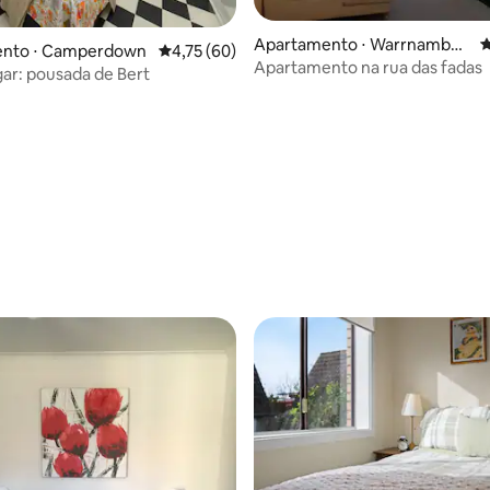
Apartamento ⋅ Warrnamboo
4
nto ⋅ Camperdown
4,75 de uma avaliação média de 5, 60 avalia
4,75 (60)
l
Apartamento na rua das fadas
lgar: pousada de Bert
édia de 5, 103 avaliações