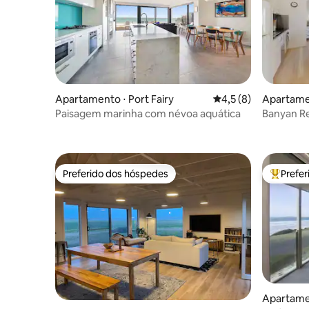
Apartamento ⋅ Port Fairy
4,5 de uma avaliação
4,5 (8)
Apartame
Paisagem marinha com névoa aquática
Banyan R
quarto ki
Preferido dos hóspedes
Prefe
Preferido dos hóspedes
Entre os
Apartamen