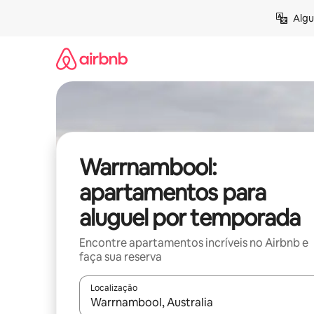
Pular
Algu
para
o
conteúdo
Warrnambool:
apartamentos para
aluguel por temporada
Encontre apartamentos incríveis no Airbnb e
faça sua reserva
Localização
Quando os resultados estiverem disponíveis, expl