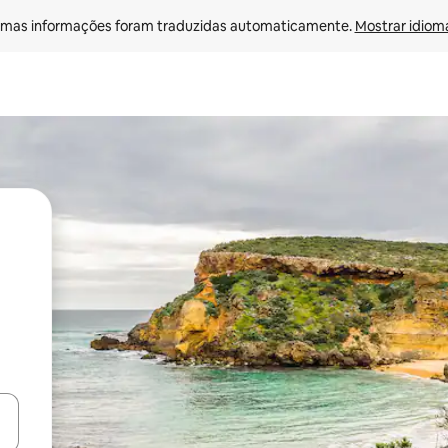
mas informações foram traduzidas automaticamente. 
Mostrar idioma
ore-os usando as seta para cima e para baixo do teclado ou tocando e