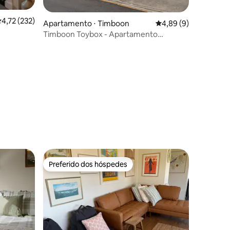
,72 de uma avaliação média de 5, 232 avaliações
4,72 (232)
Apartamento ⋅ Timboon
4,89 de uma avaliaçã
4,89 (9)
ções
Timboon Toybox - Apartamento
Boutique Rail Trail
Preferido dos hóspedes
Preferido dos hóspedes