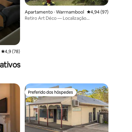
Apartamento ⋅ Warrnambool
4,94 de uma avaliação
4,94 (97)
Retiro Art Déco — Localização
privilegiada + café da manhã
4,9 de uma avaliação média de 5, 78 avaliações
4,9 (78)
ativos
Preferido dos hóspedes
Preferido dos hóspedes