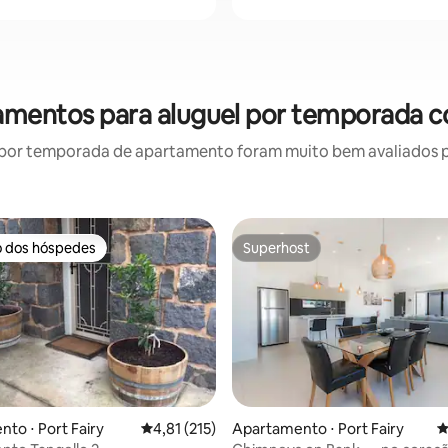
mentos para aluguel por temporada c
por temporada de apartamento foram muito bem avaliados por
o dos hóspedes
Superhost
o dos hóspedes
Superhost
édia de 5, 218 avaliações
to ⋅ Port Fairy
4,81 de uma avaliação média de 5, 215 avalia
4,81 (215)
Apartamento ⋅ Port Fairy
4