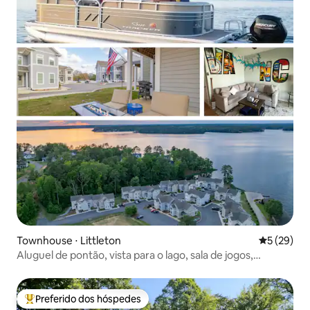
Townhouse ⋅ Littleton
5 de uma a
5 (29)
Aluguel de pontão, vista para o lago, sala de jogos,
fogueira
Preferido dos hóspedes
Entre os melhores preferidos dos hóspedes