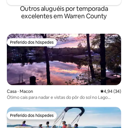
Outros aluguéis por temporada
excelentes em Warren County
Preferido dos hóspedes
Preferido dos hóspedes
Casa ⋅ Macon
4,94 de uma a
4,94 (34)
Ótimo cais para nadar e vistas do pôr do sol no Lago
Gaston
Preferido dos hóspedes
Preferido dos hóspedes