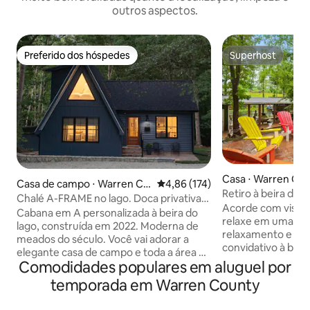
outros aspectos.
Preferido dos hóspedes
Superhost
Preferido dos hóspedes
Superhost
Casa ⋅ Warren Co
Casa de campo ⋅ Warren Co
4,86 de uma avaliação média de 
4,86 (174)
Retiro à beira do 
unty
Chalé A-FRAME no lago. Doca privativa
caiaques e sala de
Acorde com vistas 
para barcos, caiaques e SUP
Cabana em A personalizada à beira do
relaxe em uma cas
lago, construída em 2022. Moderna de
relaxamento e div
meados do século. Você vai adorar a
convidativo à beir
elegante casa de campo e toda a área de
conforto, entrete
Comodidades populares em aluguel por
estar/diversão ao ar livre. Perto a pé do
ar livre. Esta acomodação oferece: 🌊
seu próprio cais privativo (2 vagas para
temporada em Warren County
Ambiente à beira 
barco) e rampas para barco nas
privativa 🔥 Foguei
proximidades. Localizada bem no lago