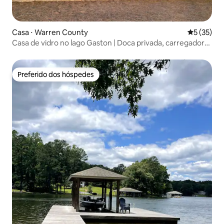
Casa ⋅ Warren County
5 de uma a
5 (35)
Casa de vidro no lago Gaston | Doca privada, carregador
de veículos elétricos
Preferido dos hóspedes
Preferido dos hóspedes