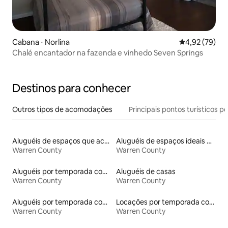
Cabana ⋅ Norlina
4,92 de uma a
4,92 (79)
Chalé encantador na fazenda e vinhedo Seven Springs
Destinos para conhecer
Outros tipos de acomodações
Principais pontos turísticos po
Aluguéis de espaços que aceitam animais de estimação
Aluguéis de espaços ideais para famílias
Warren County
Warren County
Aluguéis por temporada com banheira de hidromassagem
Aluguéis de casas
Warren County
Warren County
Aluguéis por temporada com acesso ao lago
Locações por temporada com piscina
Warren County
Warren County