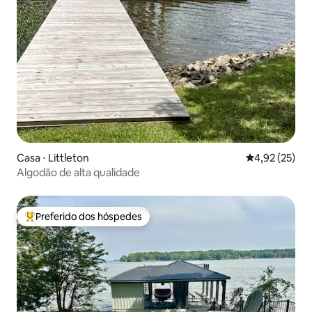
Casa ⋅ Littleton
4,92 de uma a
4,92 (25)
Algodão de alta qualidade
Preferido dos hóspedes
Entre os melhores preferidos dos hóspedes