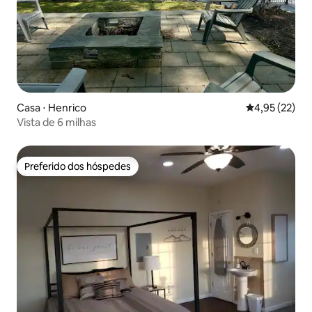
Casa ⋅ Henrico
4,95 de uma a
4,95 (22)
Vista de 6 milhas
Preferido dos hóspedes
Preferido dos hóspedes