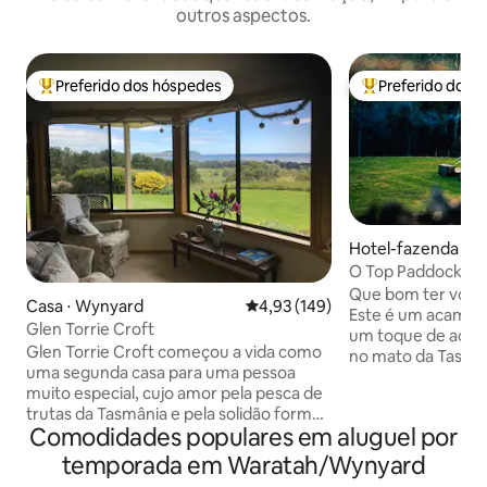
outros aspectos.
Preferido dos hóspedes
Preferido dos 
Entre os melhores preferidos dos hóspedes
Entre os melhore
Hotel-fazenda ⋅ Yo
O Top Paddock
Que bom ter você 
Casa ⋅ Wynyard
4,93 de uma avaliação média de 
4,93 (149)
Este é um acampa
Glen Torrie Croft
um toque de aca
Glen Torrie Croft começou a vida como
no mato da Tasmân
uma segunda casa para uma pessoa
passearão e você 
muito especial, cujo amor pela pesca de
só para você expl
trutas da Tasmânia e pela solidão formou
localizados em um
Comodidades populares em aluguel por
a vida das pessoas na fazenda hoje.
na costa noroeste
Temos o prazer de compartilhá-lo com
nenhum outro turi
temporada em Waratah/Wynyard
você, para que você também possa
banheira a lenha, 