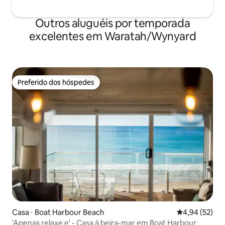
Outros aluguéis por temporada
excelentes em Waratah/Wynyard
Preferido dos hóspedes
Preferido dos hóspedes
Casa ⋅ Boat Harbour Beach
4,94 de uma a
4,94 (52)
'Apenas relaxe e' - Casa à beira-mar em Boat Harbour