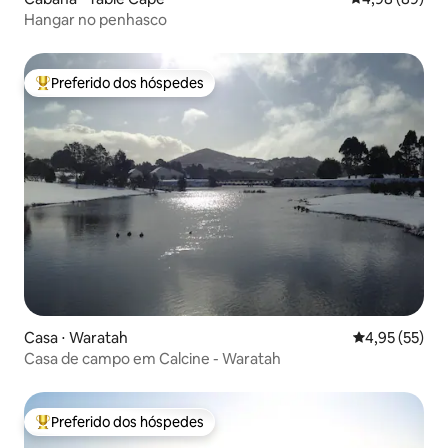
Hangar no penhasco
Preferido dos hóspedes
Entre os melhores preferidos dos hóspedes
Casa ⋅ Waratah
4,95 de uma a
4,95 (55)
Casa de campo em Calcine - Waratah
Preferido dos hóspedes
Entre os melhores preferidos dos hóspedes