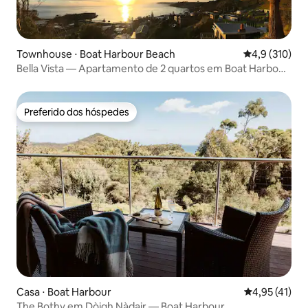
Townhouse ⋅ Boat Harbour Beach
4,9 de uma av
4,9 (310)
Bella Vista — Apartamento de 2 quartos em Boat Harbour
Beach
Preferido dos hóspedes
Preferido dos hóspedes
Casa ⋅ Boat Harbour
4,95 de uma a
4,95 (41)
The Bothy em Dòigh Nàdair — Boat Harbour