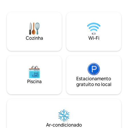
desacelerar e desfrutar dos prazeres
madeira preta. A
simples da vida. Esta simples casa de
lareira e asse mar
fazenda de tijolos com vistas
Star Gazer. Uma c
deslumbrantes, tem uma vista
queen size e um qu
deslumbrante, sem Wi-Fi e uma grande
uma versão da Ta
estante de livros. Perfeito para casais ou
acampamento de 
famílias pequenas, ou aqueles que
Cozinha
Wi-Fi
querem adicionar um toque de conforto
tranquilo em sua estadia em Tassie.
Estacionamento
Piscina
gratuito no local
Ar-condicionado