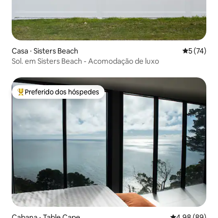
Casa ⋅ Sisters Beach
5 de uma a
5 (74)
Sol. em Sisters Beach - Acomodação de luxo
Preferido dos hóspedes
Entre os melhores preferidos dos hóspedes
Cabana ⋅ Table Cape
4,98 de uma av
4,98 (89)