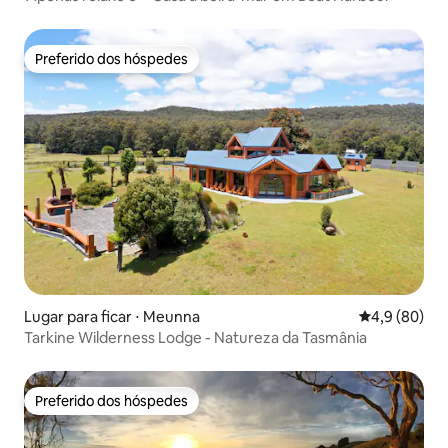
Preferido dos hóspedes
Preferido dos hóspedes
Lugar para ficar ⋅ Meunna
4,9 de uma a
4,9 (80)
Tarkine Wilderness Lodge - Natureza da Tasmânia
Preferido dos hóspedes
Preferido dos hóspedes