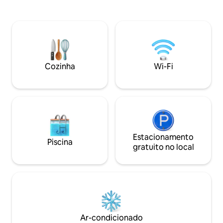
tranquilidade longe da cidade. Este hotel
biodiversidade. Ad
de 3 estrelas é perfeito para férias,
grous-de-pescoço
imerso na atmosfera relaxante de um
de uma caminhada 
edifício acolhedor e confortável. Aqui, o
pura felicidade. Limpeza Nossa
hóspede desfruta da paisagem natural
propriedade e arr
do Himalaia, a brisa do rio fluindo suave.
com os padrões de
seu conforto e be
Cozinha
Wi-Fi
Estacionamento
Piscina
gratuito no local
Ar-condicionado