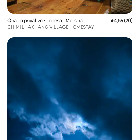
Quarto privativo ⋅ Lobesa - Metsina
4,55 de uma a
4,55 (20)
CHIMI LHAKHANG VILLAGE HOMESTAY