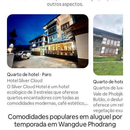
outros aspectos.
Quarto de hotel ⋅ Paro
Hotel Silver Cloud
Quarto de hotel ⋅ 
O Silver Cloud Hotel é um hotel
Quartos de luxo 
ecológico de 3 estrelas que oferece
Vale de Phobjikha
quartos encantadores com todas as
Butão, o deslumbr
comodidades modernas, café estético,
oferece um refúgi
bar aconchegante e instalações de
vegetação exubera
jantar perfeitas. Um espaço perfeito e
Comodidades populares em aluguel por
panorâmicas. Natureza deslumbrante O
ideal para viajantes em família e solitários
vale é um refúgio
temporada em Wangdue Phodrang
que preferem tranquilidade, paz e
natureza, tranquil