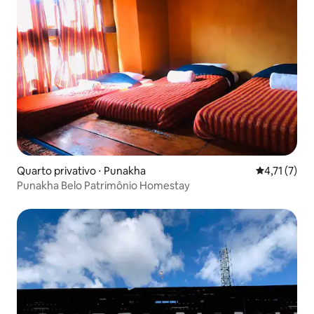
Quarto privativo ⋅ Punakha
4,71 de uma 
4,71 (7)
Punakha Belo Patrimônio Homestay