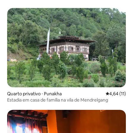
Quarto privativo ⋅ Punakha
4,64 de uma a
4,64 (11)
Estadia em casa de família na vila de Mendrelgang