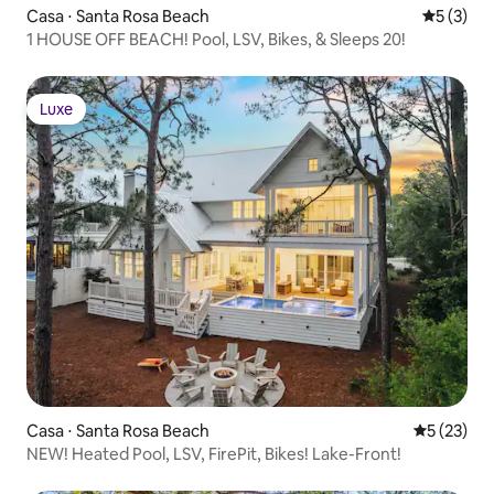
Casa ⋅ Santa Rosa Beach
5 de uma 
5 (3)
1 HOUSE OFF BEACH! Pool, LSV, Bikes, & Sleeps 20!
Luxe
Luxe
Casa ⋅ Santa Rosa Beach
5 de uma a
5 (23)
NEW! Heated Pool, LSV, FirePit, Bikes! Lake-Front!