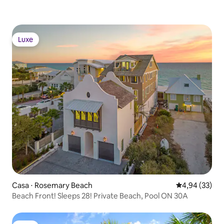
Luxe
Luxe
Casa ⋅ Rosemary Beach
4,94 de uma a
4,94 (33)
Beach Front! Sleeps 28! Private Beach, Pool ON 30A