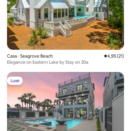
Casa ⋅ Seagrove Beach
4,95 de uma a
4,95 (21)
Elegance on Eastern Lake by Stay on 30a
Luxe
Luxe