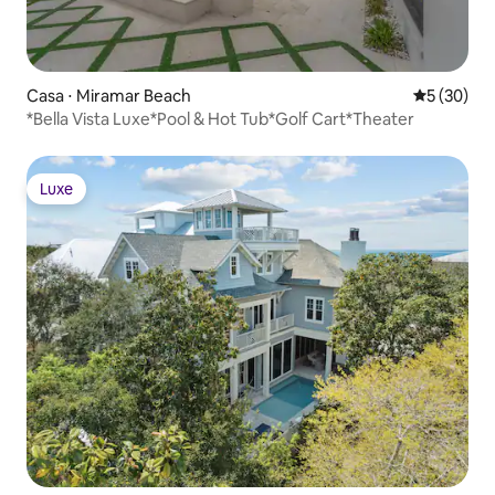
Casa ⋅ Miramar Beach
5 de uma a
5 (30)
*Bella Vista Luxe*Pool & Hot Tub*Golf Cart*Theater
Luxe
Luxe