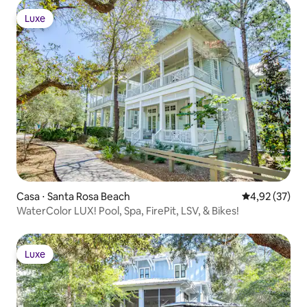
Luxe
Luxe
Casa ⋅ Santa Rosa Beach
4,92 de uma a
4,92 (37)
WaterColor LUX! Pool, Spa, FirePit, LSV, & Bikes!
Luxe
Luxe