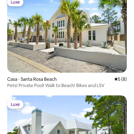
Luxe
Luxe
Casa ⋅ Santa Rosa Beach
5 de uma 
5 (8)
Pets! Private Pool! Walk to Beach! Bikes and LSV
Luxe
Luxe