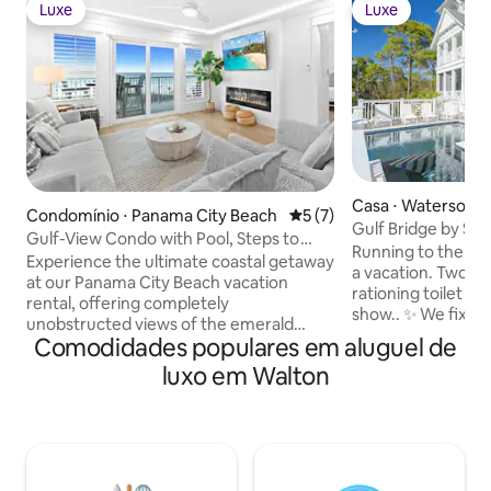
Luxe
Luxe
Luxe
Luxe
Casa ⋅ Watersoun
Condomínio ⋅ Panama City Beach
5 de uma avaliação média d
5 (7)
Gulf Bridge by Sta
Gulf-View Condo with Pool, Steps to
Running to the sto
Sand, PCB
Experience the ultimate coastal getaway
a vacation. Two ni
at our Panama City Beach vacation
rationing toilet pape
rental, offering completely
show.. ✨ We fixed that. With Stay on
unobstructed views of the emerald
30A, every stay is
Comodidades populares em aluguel de
waters. This newly remodeled 2-
effortless from start to
bedroom condominium features a
luxo em Walton
luxury bikes 🏖️ E
coastal chic design with high-end
resort-style pools 
KitchenAid appliances and floor-to-
(no starter kits) 🧹
ceiling windows. Relax on the large
meticulous cleans 
balcony just steps from the sand, or
Rapid-response ma
enjoy a movie night by the electric
host our stays th
fireplace. With a shared pool and easy