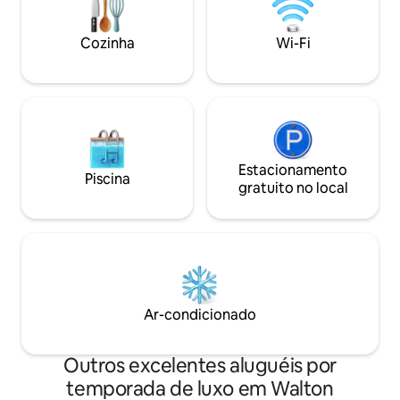
own vacation to fe
beach access with two chairs and an
umbrella, our property is the perfect
Cozinha
Wi-Fi
base for yo
Estacionamento
Piscina
gratuito no local
Ar-condicionado
Outros excelentes aluguéis por
temporada de luxo em Walton