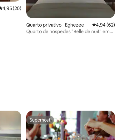
ções
4,95 de uma avaliação média de 5, 20 avaliações
4,95 (20)
Quarto privativo ⋅ Eghezee
4,94 de uma avaliação
4,94 (62)
Quarto de hóspedes "Belle de nuit" em
Hanret-Eghezee
Superhost
Superhost