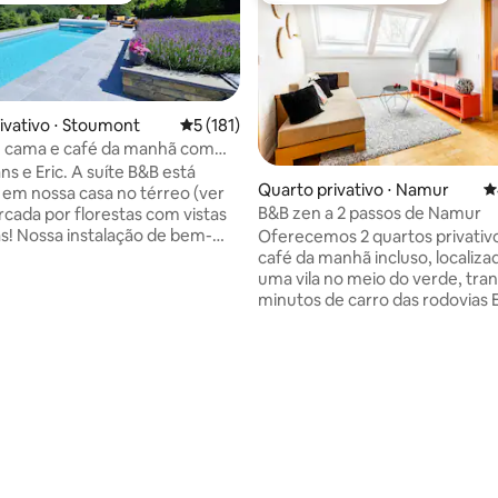
ivativo ⋅ Stoumont
5 de uma avaliação média de 5, 181 avalia
5 (181)
m cama e café da manhã com
nas para 2 adultos
s e Eric. A suíte B&B está
Quarto privativo ⋅ Namur
4
a em nossa casa no térreo (ver
B&B zen a 2 passos de Namur
rcada por florestas com vistas
as! Nossa instalação de bem-
Oferecemos 2 quartos privati
ui uma piscina aquecida (de
café da manhã incluso, localiz
e maio a meados de setembro,
uma vila no meio do verde, tranq
do da temperatura externa) e
minutos de carro das rodovias E
zi com vista panorâmica.
A acomodação está localizada a
: a piscina e a jacuzzi só
estação de trem e do centro da
r usadas sob determinadas
de Namur. No mesmo andar, você tem
 Basse Bois está localizado a 5
um quarto com cama king size
média de 5, 28 avaliações
cuito de Spa-Francorchamps.
segundo quarto para o 3º e 4º 
olandês, alemão, inglês e
um banheiro confortável equi
rancês. Atenciosamente, Hans & Eric
um chuveiro italiano, bem co
pequena sala de estar privada 
Estacionamento gratuito dispon