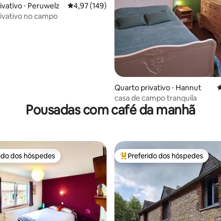
édia de 5, 620 avaliações
ivativo ⋅ Peruwelz
4,97 de uma avaliação média de 5, 149 avalia
4,97 (149)
ivativo no campo
Quarto privativo ⋅ Hannut
4
casa de campo tranquila
Pousadas com café da manhã
rido dos hóspedes
Preferido dos hóspedes
 melhores preferidos dos hóspedes
Entre os melhores preferidos d