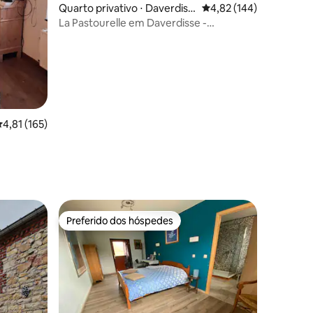
ções
Quarto privativo ⋅ Daverdiss
4,82 de uma avaliação 
4,82 (144)
e
La Pastourelle em Daverdisse -
Sunflower Room.
,81 de uma avaliação média de 5, 165 avaliações
4,81 (165)
Preferido dos hóspedes
os hóspedes
Preferido dos hóspedes