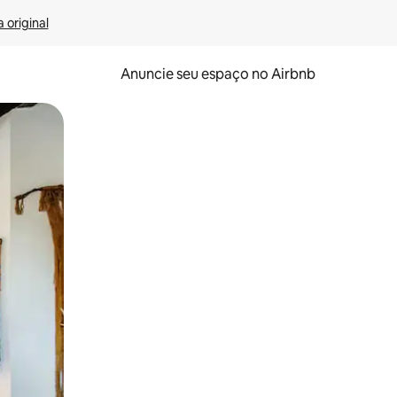
 original
Anuncie seu espaço no Airbnb
 deslizando o dedo na tela.