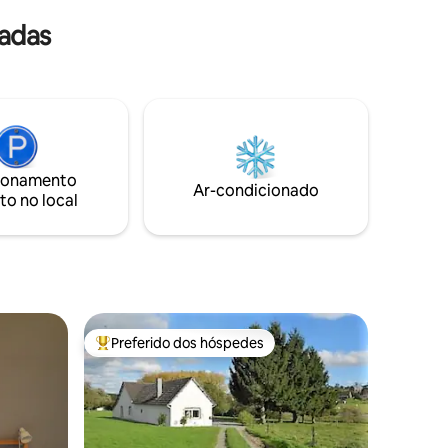
Waterloo, Walibi,.. Você está lá em 15
sadas
minutos de carro.
ionamento
Ar-condicionado
to no local
Preferido dos hóspedes
os hóspedes
Entre os melhores preferidos dos hóspedes