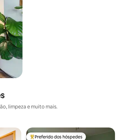
es
o, limpeza e muito mais.
Quarto pr
Preferido dos hóspedes
Prefe
Entre os melhores preferidos dos hóspedes
Entre o