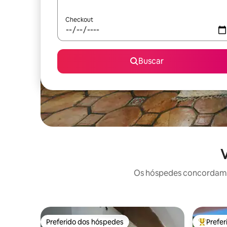
Checkout
Buscar
V
Os hóspedes concordam: 
Preferido dos hóspedes
Prefe
Preferido dos hóspedes
Entre os