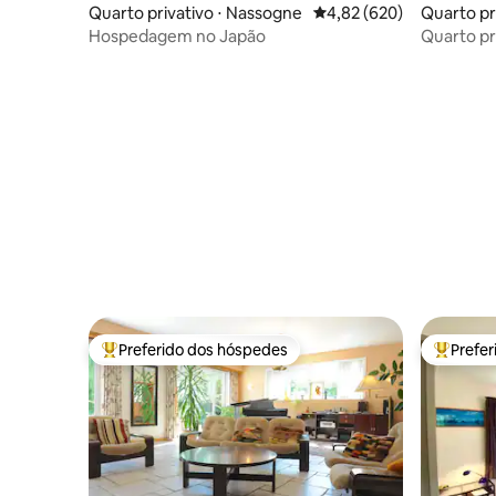
Quarto privativo ⋅ Nassogne
4,82 de uma avaliação m
4,82 (620)
Quarto pr
Hospedagem no Japão
Quarto pr
Preferido dos hóspedes
Prefe
Entre os melhores preferidos dos hóspedes
Entre os