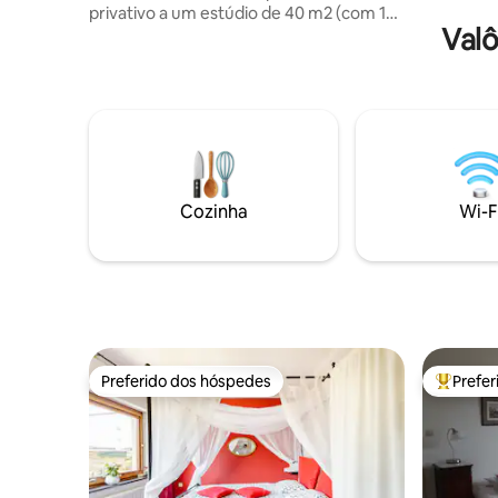
privativo a um estúdio de 40 m2 (com 1
Valô
sofá-cama, 1 mesa de jantar + geladeira,
micro-ondas, café, chá, água, 1 mesa, 1
banheiro com chuveiro + vaso sanitário),
🅿️gratuito no pátio e acesso privativo ao
seu charmoso jardim com cadeiras, mesa
e espreguiçadeira. Opcional por uma
taxa: carregamento elétrico, bicicletas,
prado cercado com caixa + água para no
máximo 2 cavalos. Agradecemos sua
Cozinha
Wi-F
confiança, estamos ansiosos para
hospedar você. L&N
Preferido dos hóspedes
Prefe
Preferido dos hóspedes
Entre os