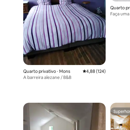
Quarto pri
oeren
Faça uma
café da 
Quarto privativo ⋅ Mons
4,88 de uma avaliação m
4,88 (124)
A barreira alezane / B&B
Superho
Superho