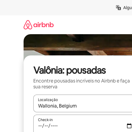
Pular
Algu
para
o
conteúdo
Valônia: pousadas
Encontre pousadas incríveis no Airbnb e faça
sua reserva
Localização
Quando os resultados estiverem disponíveis, expl
Check-in