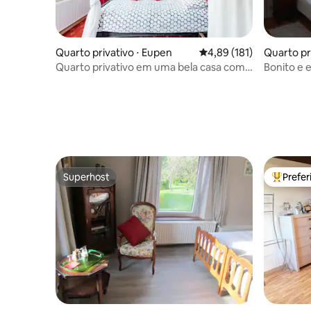
Quarto privativo ⋅ Eupen
4,89 de uma avaliação m
4,89 (181)
Quarto pri
Quarto privativo em uma bela casa com
Bonito e 
varanda em Eupen
camas de 
Superhost
Prefe
Superhost
Entre os