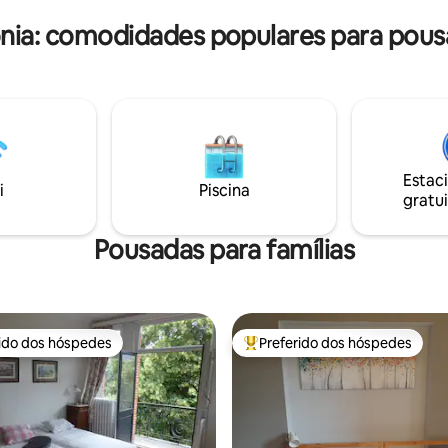
garagem para bicicletas.
nia: comodidades populares para pou
Estac
i
Piscina
gratui
Pousadas para famílias
rido dos hóspedes
Preferido dos hóspedes
 melhores preferidos dos hóspedes
Entre os melhores preferidos d