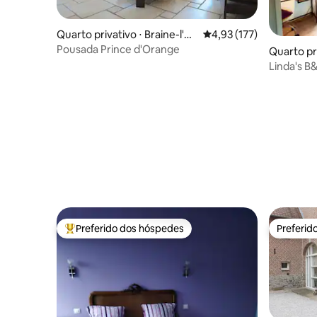
Quarto privativo ⋅ Braine-l'All
4,93 de uma avaliação m
4,93 (177)
eud
Pousada Prince d'Orange
Quarto pr
Linda's B
Preferido dos hóspedes
Preferid
Entre os melhores preferidos dos hóspedes
Preferid