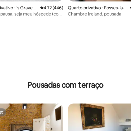
vativo ⋅ 's Gravenv
4,72 de uma avaliação média de 5, 446 avalia
4,72 (446)
Quarto privativo ⋅ Fosses-la-V
ille
 pausa, seja meu hóspede (com
Chambre Ireland, pousada
manhã)
édia de 5, 124 avaliações
Pousadas com terraço
st
st