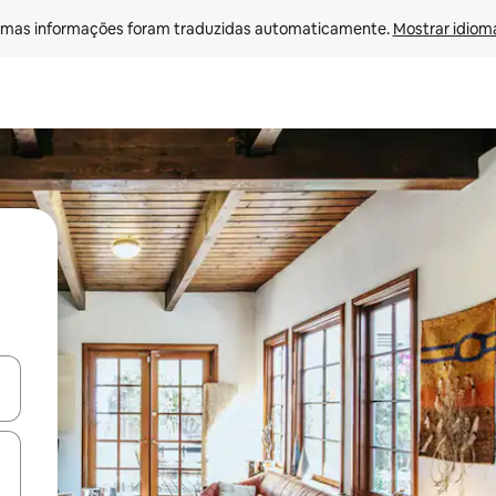
mas informações foram traduzidas automaticamente. 
Mostrar idioma
ore-os usando as seta para cima e para baixo do teclado ou tocando e