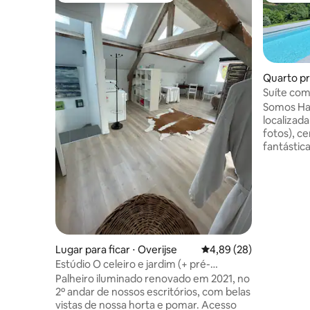
Quarto pr
Suíte co
vista, ape
Somos Han
localizad
fotos), ce
fantástic
estar incl
meados d
dependen
uma jacuz
Observação
podem se
condições.
Lugar para ficar ⋅ Overijse
4,89 de uma avaliação 
4,89 (28)
km do cir
Estúdio O celeiro e jardim (+ pré-
Falamos h
equestre)
f
Palheiro iluminado renovado em 2021, no
2º andar de nossos escritórios, com belas
vistas de nossa horta e pomar. Acesso