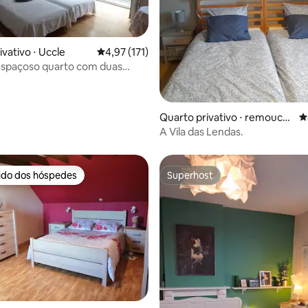
édia de 5, 181 avaliações
vativo ⋅ Uccle
4,97 de uma avaliação média de 5, 171 avalia
4,97 (171)
espaçoso quarto com duas
solteiro em Uccle
Quarto privativo ⋅ remouch
4
amps
A Vila das Lendas.
rido dos hóspedes
Superhost
 melhores preferidos dos hóspedes
Superhost