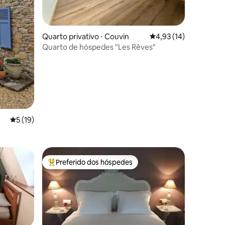
ções
Quarto privativo ⋅ Couvin
4,93 de uma avaliação
4,93 (14)
Quarto de hóspedes "Les Rêves"
5 de uma avaliação média de 5, 19 avaliações
5 (19)
Preferido dos hóspedes
os hóspedes
Entre os melhores preferidos dos hóspedes