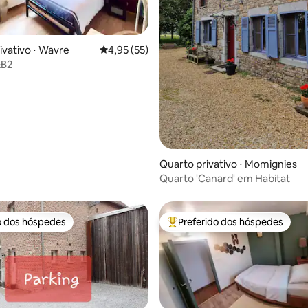
édia de 5, 177 avaliações
ivativo ⋅ Wavre
4,95 de uma avaliação média de 5, 55 avalia
4,95 (55)
&B2
Quarto privativo ⋅ Momignies
Quarto 'Canard' em Habitat
o dos hóspedes
Preferido dos hóspedes
o dos hóspedes
Entre os melhores preferidos d